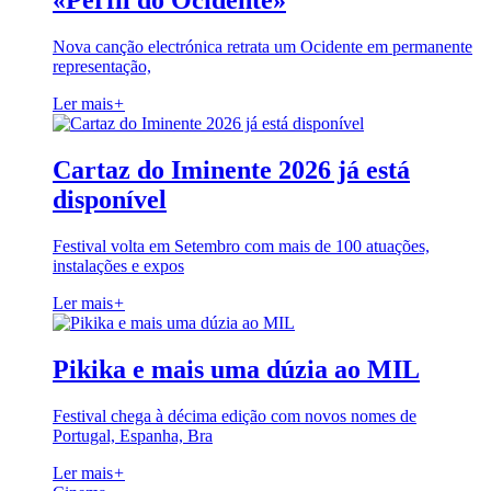
«Perfil do Ocidente»
Nova canção electrónica retrata um Ocidente em permanente
representação,
Ler mais
+
Cartaz do Iminente 2026 já está
disponível
Festival volta em Setembro com mais de 100 atuações,
instalações e expos
Ler mais
+
Pikika e mais uma dúzia ao MIL
Festival chega à décima edição com novos nomes de
Portugal, Espanha, Bra
Ler mais
+