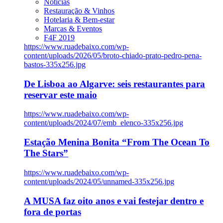
Notícias
Restauração & Vinhos
Hotelaria & Bem-estar
Marcas & Eventos
F4F 2019
https://www.ruadebaixo.com/wp-
content/uploads/2026/05/broto-chiado-prato-pedro-pena-
bastos-335x256.jpg
De Lisboa ao Algarve: seis restaurantes para
reservar este maio
https://www.ruadebaixo.com/wp-
content/uploads/2024/07/emb_elenco-335x256.jpg
Estação Menina Bonita “From The Ocean To
The Stars”
https://www.ruadebaixo.com/wp-
content/uploads/2024/05/unnamed-335x256.jpg
A MUSA faz oito anos e vai festejar dentro e
fora de portas