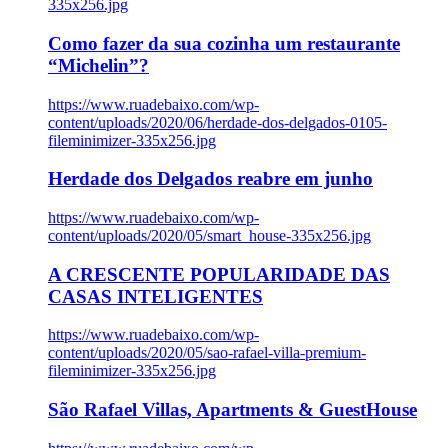
335x256.jpg
Como fazer da sua cozinha um restaurante
“Michelin”?
https://www.ruadebaixo.com/wp-
content/uploads/2020/06/herdade-dos-delgados-0105-
fileminimizer-335x256.jpg
Herdade dos Delgados reabre em junho
https://www.ruadebaixo.com/wp-
content/uploads/2020/05/smart_house-335x256.jpg
A CRESCENTE POPULARIDADE DAS
CASAS INTELIGENTES
https://www.ruadebaixo.com/wp-
content/uploads/2020/05/sao-rafael-villa-premium-
fileminimizer-335x256.jpg
São Rafael Villas, Apartments & GuestHouse