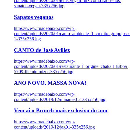
content/uploads/2020/01/tenis-vegan-rutz-como-sao-feitos-
sapatos-vegan-335x256.jpg
Sapatos veganos
https://www.ruadebaixo.com/wp-
content/uploads/2020/01/canto_ambiente_1_credito_grupojosea
1-335x256.jpg
CANTO de José Avillez
https://www.ruadebaixo.com/wp-
content/uploads/2020/01/restaurante_l_origine_chakall_lisboa-
5709-fileminimizer-335x256.jpg
ANO NOVO, MASSA NOVA!
https://www.ruadebaixo.com/wp-
content/uploads/2019/12/unnamed-2-335x256.jpg
Vem ai o Brunch mais exclusivo do ano
https://www.ruadebaixo.com/wp-
content/uploads/2019/12/jag01-335x256.jpg