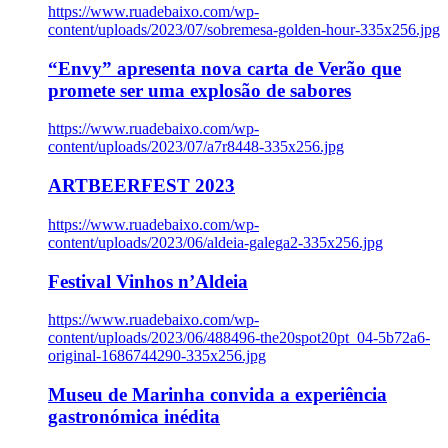
https://www.ruadebaixo.com/wp-
content/uploads/2023/07/sobremesa-golden-hour-335x256.jpg
“Envy” apresenta nova carta de Verão que
promete ser uma explosão de sabores
https://www.ruadebaixo.com/wp-
content/uploads/2023/07/a7r8448-335x256.jpg
ARTBEERFEST 2023
https://www.ruadebaixo.com/wp-
content/uploads/2023/06/aldeia-galega2-335x256.jpg
Festival Vinhos n’Aldeia
https://www.ruadebaixo.com/wp-
content/uploads/2023/06/488496-the20spot20pt_04-5b72a6-
original-1686744290-335x256.jpg
Museu de Marinha convida a experiência
gastronómica inédita