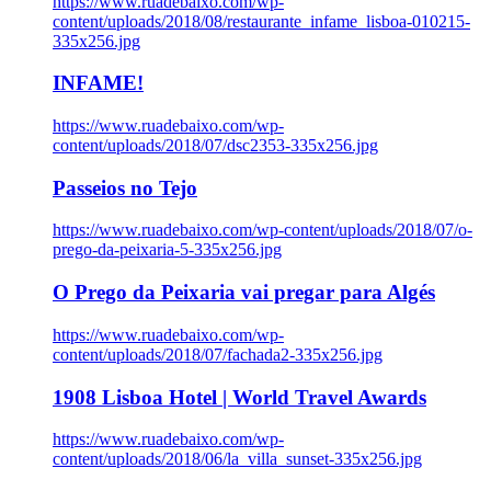
https://www.ruadebaixo.com/wp-
content/uploads/2018/08/restaurante_infame_lisboa-010215-
335x256.jpg
INFAME!
https://www.ruadebaixo.com/wp-
content/uploads/2018/07/dsc2353-335x256.jpg
Passeios no Tejo
https://www.ruadebaixo.com/wp-content/uploads/2018/07/o-
prego-da-peixaria-5-335x256.jpg
O Prego da Peixaria vai pregar para Algés
https://www.ruadebaixo.com/wp-
content/uploads/2018/07/fachada2-335x256.jpg
1908 Lisboa Hotel | World Travel Awards
https://www.ruadebaixo.com/wp-
content/uploads/2018/06/la_villa_sunset-335x256.jpg