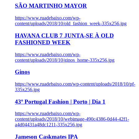
SÃO MARTINHO MAYOR
https://www.ruadebaixo.com/wp-
content/uploads/2018/10/old_fashion_week-335x256.jpg
HAVANA CLUB 7 JUNTA-SE À OLD
FASHIONED WEEK
https://www.ruadebaixo.com/wp-
content/uploads/2018/10/ginos_home-335x256.jpg
Ginos
https://www.ruadebaixo.com/wp-content/uploads/2018/10/pf-
335x256.jpg
43º Portugal Fashion | Porto | Dia 1
https://www.ruadebaixo.com/wp-
content/uploads/2018/10/webimage-490c4386-0d44-42f1-
a4d04431a48dc1211-335x256.jpg
Jameson Caskmates IPA