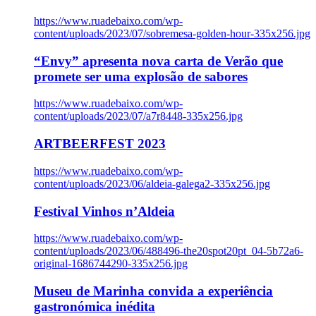
https://www.ruadebaixo.com/wp-
content/uploads/2023/07/sobremesa-golden-hour-335x256.jpg
“Envy” apresenta nova carta de Verão que
promete ser uma explosão de sabores
https://www.ruadebaixo.com/wp-
content/uploads/2023/07/a7r8448-335x256.jpg
ARTBEERFEST 2023
https://www.ruadebaixo.com/wp-
content/uploads/2023/06/aldeia-galega2-335x256.jpg
Festival Vinhos n’Aldeia
https://www.ruadebaixo.com/wp-
content/uploads/2023/06/488496-the20spot20pt_04-5b72a6-
original-1686744290-335x256.jpg
Museu de Marinha convida a experiência
gastronómica inédita