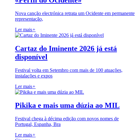
«Perfil do Ocidente»
Nova canção electrónica retrata um Ocidente em permanente
representação,
Ler mais
+
Cartaz do Iminente 2026 já está
disponível
Festival volta em Setembro com mais de 100 atuações,
instalações e expos
Ler mais
+
Pikika e mais uma dúzia ao MIL
Festival chega à décima edição com novos nomes de
Portugal, Espanha, Bra
Ler mais
+