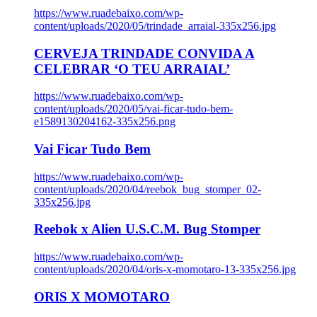
https://www.ruadebaixo.com/wp-
content/uploads/2020/05/trindade_arraial-335x256.jpg
CERVEJA TRINDADE CONVIDA A
CELEBRAR ‘O TEU ARRAIAL’
https://www.ruadebaixo.com/wp-
content/uploads/2020/05/vai-ficar-tudo-bem-
e1589130204162-335x256.png
Vai Ficar Tudo Bem
https://www.ruadebaixo.com/wp-
content/uploads/2020/04/reebok_bug_stomper_02-
335x256.jpg
Reebok x Alien U.S.C.M. Bug Stomper
https://www.ruadebaixo.com/wp-
content/uploads/2020/04/oris-x-momotaro-13-335x256.jpg
ORIS X MOMOTARO