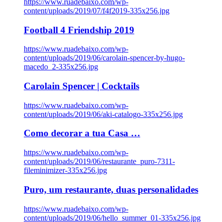
https://www.ruadebaixo.com/wp-
content/uploads/2019/07/f4f2019-335x256.jpg
Football 4 Friendship 2019
https://www.ruadebaixo.com/wp-
content/uploads/2019/06/carolain-spencer-by-hugo-
macedo_2-335x256.jpg
Carolain Spencer | Cocktails
https://www.ruadebaixo.com/wp-
content/uploads/2019/06/aki-catalogo-335x256.jpg
Como decorar a tua Casa …
https://www.ruadebaixo.com/wp-
content/uploads/2019/06/restaurante_puro-7311-
fileminimizer-335x256.jpg
Puro, um restaurante, duas personalidades
https://www.ruadebaixo.com/wp-
content/uploads/2019/06/hello_summer_01-335x256.jpg