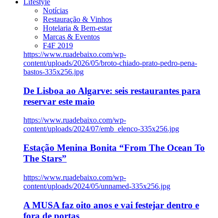
Lifestyle
Notícias
Restauração & Vinhos
Hotelaria & Bem-estar
Marcas & Eventos
F4F 2019
https://www.ruadebaixo.com/wp-
content/uploads/2026/05/broto-chiado-prato-pedro-pena-
bastos-335x256.jpg
De Lisboa ao Algarve: seis restaurantes para
reservar este maio
https://www.ruadebaixo.com/wp-
content/uploads/2024/07/emb_elenco-335x256.jpg
Estação Menina Bonita “From The Ocean To
The Stars”
https://www.ruadebaixo.com/wp-
content/uploads/2024/05/unnamed-335x256.jpg
A MUSA faz oito anos e vai festejar dentro e
fora de portas