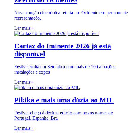
«Perfil do Ocidente»
Nova canção electrónica retrata um Ocidente em permanente
representação,
Ler mais
+
Cartaz do Iminente 2026 já está
disponível
Festival volta em Setembro com mais de 100 atuações,
instalações e expos
Ler mais
+
Pikika e mais uma dúzia ao MIL
Festival chega à décima edição com novos nomes de
Portugal, Espanha, Bra
Ler mais
+