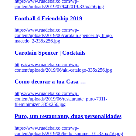
https://www.ruadebaixo.com/wp-
content/uploads/2019/07/f4f2019-335x256.jpg
Football 4 Friendship 2019
https://www.ruadebaixo.com/wp-
content/uploads/2019/06/carolain-spencer-by-hugo-
macedo_2-335x256.jpg
Carolain Spencer | Cocktails
https://www.ruadebaixo.com/wp-
content/uploads/2019/06/aki-catalogo-335x256.jpg
Como decorar a tua Casa …
https://www.ruadebaixo.com/wp-
content/uploads/2019/06/restaurante_puro-7311-
fileminimizer-335x256.jpg
Puro, um restaurante, duas personalidades
https://www.ruadebaixo.com/wp-
content/uploads/2019/06/hello_summer_01-335x256.jpg