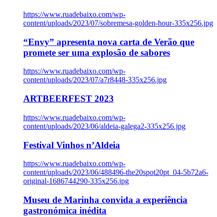
https://www.ruadebaixo.com/wp-
content/uploads/2023/07/sobremesa-golden-hour-335x256.jpg
“Envy” apresenta nova carta de Verão que
promete ser uma explosão de sabores
https://www.ruadebaixo.com/wp-
content/uploads/2023/07/a7r8448-335x256.jpg
ARTBEERFEST 2023
https://www.ruadebaixo.com/wp-
content/uploads/2023/06/aldeia-galega2-335x256.jpg
Festival Vinhos n’Aldeia
https://www.ruadebaixo.com/wp-
content/uploads/2023/06/488496-the20spot20pt_04-5b72a6-
original-1686744290-335x256.jpg
Museu de Marinha convida a experiência
gastronómica inédita