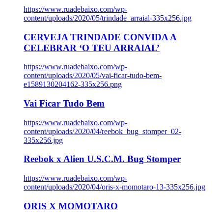
https://www.ruadebaixo.com/wp-
content/uploads/2020/05/trindade_arraial-335x256.jpg
CERVEJA TRINDADE CONVIDA A
CELEBRAR ‘O TEU ARRAIAL’
https://www.ruadebaixo.com/wp-
content/uploads/2020/05/vai-ficar-tudo-bem-
e1589130204162-335x256.png
Vai Ficar Tudo Bem
https://www.ruadebaixo.com/wp-
content/uploads/2020/04/reebok_bug_stomper_02-
335x256.jpg
Reebok x Alien U.S.C.M. Bug Stomper
https://www.ruadebaixo.com/wp-
content/uploads/2020/04/oris-x-momotaro-13-335x256.jpg
ORIS X MOMOTARO