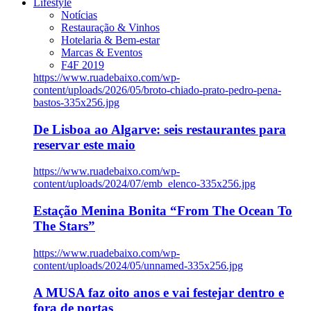
Lifestyle
Notícias
Restauração & Vinhos
Hotelaria & Bem-estar
Marcas & Eventos
F4F 2019
https://www.ruadebaixo.com/wp-
content/uploads/2026/05/broto-chiado-prato-pedro-pena-
bastos-335x256.jpg
De Lisboa ao Algarve: seis restaurantes para
reservar este maio
https://www.ruadebaixo.com/wp-
content/uploads/2024/07/emb_elenco-335x256.jpg
Estação Menina Bonita “From The Ocean To
The Stars”
https://www.ruadebaixo.com/wp-
content/uploads/2024/05/unnamed-335x256.jpg
A MUSA faz oito anos e vai festejar dentro e
fora de portas