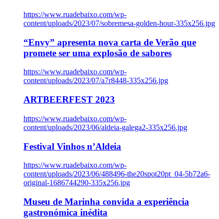
https://www.ruadebaixo.com/wp-
content/uploads/2023/07/sobremesa-golden-hour-335x256.jpg
“Envy” apresenta nova carta de Verão que
promete ser uma explosão de sabores
https://www.ruadebaixo.com/wp-
content/uploads/2023/07/a7r8448-335x256.jpg
ARTBEERFEST 2023
https://www.ruadebaixo.com/wp-
content/uploads/2023/06/aldeia-galega2-335x256.jpg
Festival Vinhos n’Aldeia
https://www.ruadebaixo.com/wp-
content/uploads/2023/06/488496-the20spot20pt_04-5b72a6-
original-1686744290-335x256.jpg
Museu de Marinha convida a experiência
gastronómica inédita