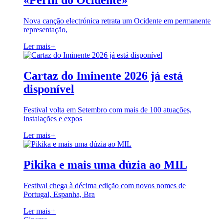
«Perfil do Ocidente»
Nova canção electrónica retrata um Ocidente em permanente
representação,
Ler mais
+
Cartaz do Iminente 2026 já está
disponível
Festival volta em Setembro com mais de 100 atuações,
instalações e expos
Ler mais
+
Pikika e mais uma dúzia ao MIL
Festival chega à décima edição com novos nomes de
Portugal, Espanha, Bra
Ler mais
+