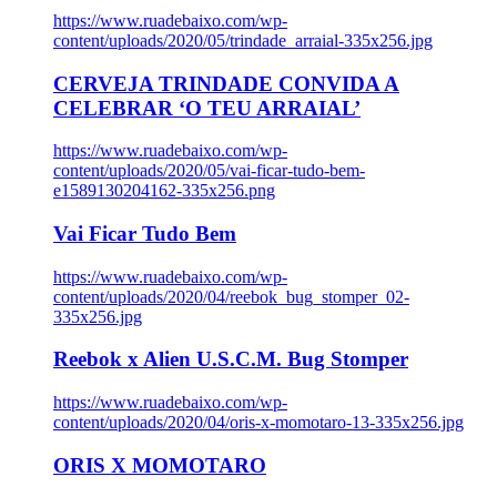
https://www.ruadebaixo.com/wp-
content/uploads/2020/05/trindade_arraial-335x256.jpg
CERVEJA TRINDADE CONVIDA A
CELEBRAR ‘O TEU ARRAIAL’
https://www.ruadebaixo.com/wp-
content/uploads/2020/05/vai-ficar-tudo-bem-
e1589130204162-335x256.png
Vai Ficar Tudo Bem
https://www.ruadebaixo.com/wp-
content/uploads/2020/04/reebok_bug_stomper_02-
335x256.jpg
Reebok x Alien U.S.C.M. Bug Stomper
https://www.ruadebaixo.com/wp-
content/uploads/2020/04/oris-x-momotaro-13-335x256.jpg
ORIS X MOMOTARO