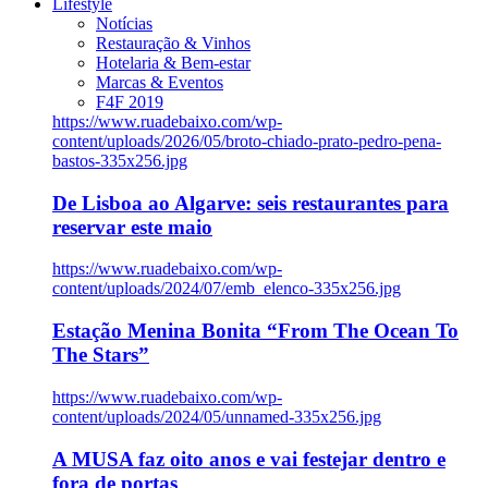
Lifestyle
Notícias
Restauração & Vinhos
Hotelaria & Bem-estar
Marcas & Eventos
F4F 2019
https://www.ruadebaixo.com/wp-
content/uploads/2026/05/broto-chiado-prato-pedro-pena-
bastos-335x256.jpg
De Lisboa ao Algarve: seis restaurantes para
reservar este maio
https://www.ruadebaixo.com/wp-
content/uploads/2024/07/emb_elenco-335x256.jpg
Estação Menina Bonita “From The Ocean To
The Stars”
https://www.ruadebaixo.com/wp-
content/uploads/2024/05/unnamed-335x256.jpg
A MUSA faz oito anos e vai festejar dentro e
fora de portas