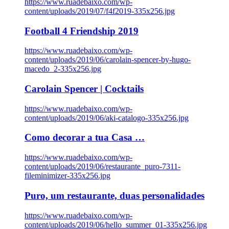
https://www.ruadebaixo.com/wp-
content/uploads/2019/07/f4f2019-335x256.jpg
Football 4 Friendship 2019
https://www.ruadebaixo.com/wp-
content/uploads/2019/06/carolain-spencer-by-hugo-
macedo_2-335x256.jpg
Carolain Spencer | Cocktails
https://www.ruadebaixo.com/wp-
content/uploads/2019/06/aki-catalogo-335x256.jpg
Como decorar a tua Casa …
https://www.ruadebaixo.com/wp-
content/uploads/2019/06/restaurante_puro-7311-
fileminimizer-335x256.jpg
Puro, um restaurante, duas personalidades
https://www.ruadebaixo.com/wp-
content/uploads/2019/06/hello_summer_01-335x256.jpg