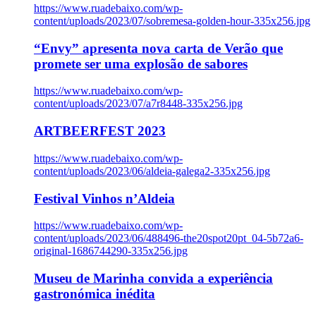
https://www.ruadebaixo.com/wp-
content/uploads/2023/07/sobremesa-golden-hour-335x256.jpg
“Envy” apresenta nova carta de Verão que
promete ser uma explosão de sabores
https://www.ruadebaixo.com/wp-
content/uploads/2023/07/a7r8448-335x256.jpg
ARTBEERFEST 2023
https://www.ruadebaixo.com/wp-
content/uploads/2023/06/aldeia-galega2-335x256.jpg
Festival Vinhos n’Aldeia
https://www.ruadebaixo.com/wp-
content/uploads/2023/06/488496-the20spot20pt_04-5b72a6-
original-1686744290-335x256.jpg
Museu de Marinha convida a experiência
gastronómica inédita