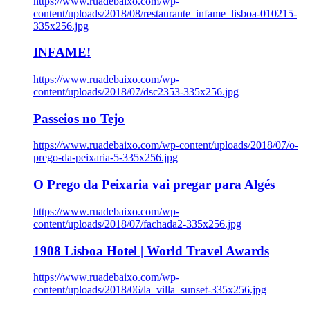
https://www.ruadebaixo.com/wp-
content/uploads/2018/08/restaurante_infame_lisboa-010215-
335x256.jpg
INFAME!
https://www.ruadebaixo.com/wp-
content/uploads/2018/07/dsc2353-335x256.jpg
Passeios no Tejo
https://www.ruadebaixo.com/wp-content/uploads/2018/07/o-
prego-da-peixaria-5-335x256.jpg
O Prego da Peixaria vai pregar para Algés
https://www.ruadebaixo.com/wp-
content/uploads/2018/07/fachada2-335x256.jpg
1908 Lisboa Hotel | World Travel Awards
https://www.ruadebaixo.com/wp-
content/uploads/2018/06/la_villa_sunset-335x256.jpg