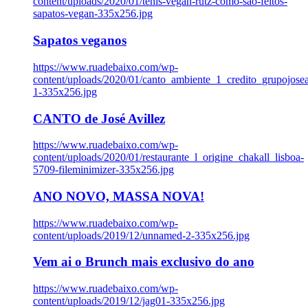
content/uploads/2020/01/tenis-vegan-rutz-como-sao-feitos-
sapatos-vegan-335x256.jpg
Sapatos veganos
https://www.ruadebaixo.com/wp-
content/uploads/2020/01/canto_ambiente_1_credito_grupojosea
1-335x256.jpg
CANTO de José Avillez
https://www.ruadebaixo.com/wp-
content/uploads/2020/01/restaurante_l_origine_chakall_lisboa-
5709-fileminimizer-335x256.jpg
ANO NOVO, MASSA NOVA!
https://www.ruadebaixo.com/wp-
content/uploads/2019/12/unnamed-2-335x256.jpg
Vem ai o Brunch mais exclusivo do ano
https://www.ruadebaixo.com/wp-
content/uploads/2019/12/jag01-335x256.jpg