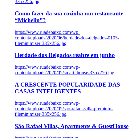
335x256.jpg
Como fazer da sua cozinha um restaurante
“Michelin”?
https://www.ruadebaixo.com/wp-
content/uploads/2020/06/herdade-dos-delgados-0105-
fileminimizer-335x256.jpg
Herdade dos Delgados reabre em junho
https://www.ruadebaixo.com/wp-
content/uploads/2020/05/smart_house-335x256.jpg
A CRESCENTE POPULARIDADE DAS
CASAS INTELIGENTES
https://www.ruadebaixo.com/wp-
content/uploads/2020/05/sao-rafael-villa-premium-
fileminimizer-335x256.jpg
São Rafael Villas, Apartments & GuestHouse