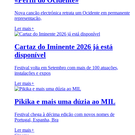
«Perfil do Ocidente»
Nova canção electrónica retrata um Ocidente em permanente
representação,
Ler mais
+
Cartaz do Iminente 2026 já está
disponível
Festival volta em Setembro com mais de 100 atuações,
instalações e expos
Ler mais
+
Pikika e mais uma dúzia ao MIL
Festival chega à décima edição com novos nomes de
Portugal, Espanha, Bra
Ler mais
+