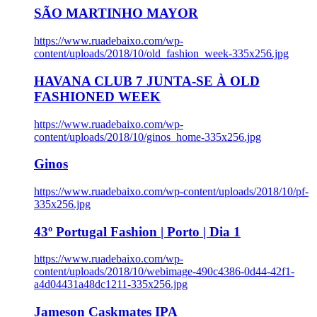
SÃO MARTINHO MAYOR
https://www.ruadebaixo.com/wp-
content/uploads/2018/10/old_fashion_week-335x256.jpg
HAVANA CLUB 7 JUNTA-SE À OLD
FASHIONED WEEK
https://www.ruadebaixo.com/wp-
content/uploads/2018/10/ginos_home-335x256.jpg
Ginos
https://www.ruadebaixo.com/wp-content/uploads/2018/10/pf-
335x256.jpg
43º Portugal Fashion | Porto | Dia 1
https://www.ruadebaixo.com/wp-
content/uploads/2018/10/webimage-490c4386-0d44-42f1-
a4d04431a48dc1211-335x256.jpg
Jameson Caskmates IPA