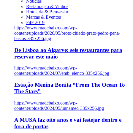
Notícias
Restauração & Vinhos
Hotelaria & Bem-estar
Marcas & Eventos
F4F 2019
https://www.ruadebaixo.com/wp-
content/uploads/2026/05/broto-chiado-prato-pedro-pena-
bastos-335x256.jpg
De Lisboa ao Algarve: seis restaurantes para
reservar este maio
https://www.ruadebaixo.com/wp-
content/uploads/2024/07/emb_elenco-335x256.jpg
Estação Menina Bonita “From The Ocean To
The Stars”
https://www.ruadebaixo.com/wp-
content/uploads/2024/05/unnamed-335x256.jpg
A MUSA faz oito anos e vai festejar dentro e
fora de portas