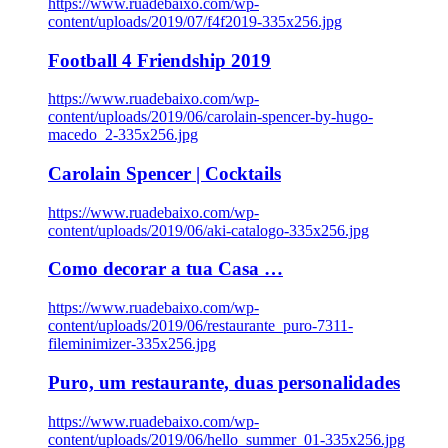
https://www.ruadebaixo.com/wp-
content/uploads/2019/07/f4f2019-335x256.jpg
Football 4 Friendship 2019
https://www.ruadebaixo.com/wp-
content/uploads/2019/06/carolain-spencer-by-hugo-
macedo_2-335x256.jpg
Carolain Spencer | Cocktails
https://www.ruadebaixo.com/wp-
content/uploads/2019/06/aki-catalogo-335x256.jpg
Como decorar a tua Casa …
https://www.ruadebaixo.com/wp-
content/uploads/2019/06/restaurante_puro-7311-
fileminimizer-335x256.jpg
Puro, um restaurante, duas personalidades
https://www.ruadebaixo.com/wp-
content/uploads/2019/06/hello_summer_01-335x256.jpg