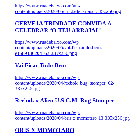
https://www.ruadebaixo.com/wp-
content/uploads/2020/05/trindade_arraial-335x256.jpg
CERVEJA TRINDADE CONVIDA A
CELEBRAR ‘O TEU ARRAIAL’
https://www.ruadebaixo.com/wp-
content/uploads/2020/05/vai-ficar-tudo-bem-
e1589130204162-335x256.png
Vai Ficar Tudo Bem
https://www.ruadebaixo.com/wp-
content/uploads/2020/04/reebok_bug_stomper_02-
335x256.jpg
Reebok x Alien U.S.C.M. Bug Stomper
https://www.ruadebaixo.com/wp-
content/uploads/2020/04/oris-x-momotaro-13-335x256.jpg
ORIS X MOMOTARO