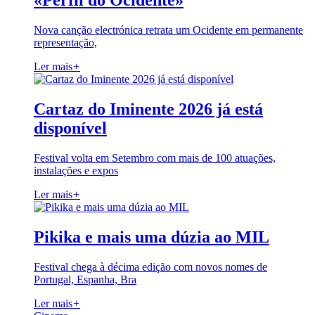
«Perfil do Ocidente»
Nova canção electrónica retrata um Ocidente em permanente
representação,
Ler mais
+
Cartaz do Iminente 2026 já está
disponível
Festival volta em Setembro com mais de 100 atuações,
instalações e expos
Ler mais
+
Pikika e mais uma dúzia ao MIL
Festival chega à décima edição com novos nomes de
Portugal, Espanha, Bra
Ler mais
+