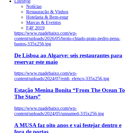
Lifestyle
Notícias
Restauração & Vinhos
Hotelaria & Bem-estar
Marcas & Eventos
F4F 2019
https://www.ruadebaixo.com/wp-
content/uploads/2026/05/broto-chiado-prato-pedro-pena-
bastos-335x256.jpg
De Lisboa ao Algarve: seis restaurantes para
reservar este maio
https://www.ruadebaixo.com/wp-
content/uploads/2024/07/emb_elenco-335x256.jpg
Estação Menina Bonita “From The Ocean To
The Stars”
https://www.ruadebaixo.com/wp-
content/uploads/2024/05/unnamed-335x256.jpg
A MUSA faz oito anos e vai festejar dentro e
fora de portas