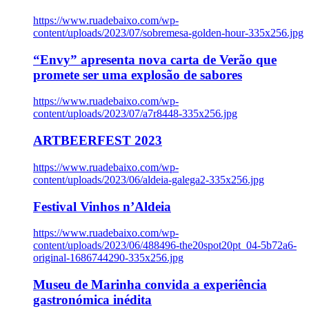
https://www.ruadebaixo.com/wp-
content/uploads/2023/07/sobremesa-golden-hour-335x256.jpg
“Envy” apresenta nova carta de Verão que
promete ser uma explosão de sabores
https://www.ruadebaixo.com/wp-
content/uploads/2023/07/a7r8448-335x256.jpg
ARTBEERFEST 2023
https://www.ruadebaixo.com/wp-
content/uploads/2023/06/aldeia-galega2-335x256.jpg
Festival Vinhos n’Aldeia
https://www.ruadebaixo.com/wp-
content/uploads/2023/06/488496-the20spot20pt_04-5b72a6-
original-1686744290-335x256.jpg
Museu de Marinha convida a experiência
gastronómica inédita