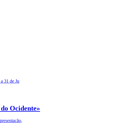
 a 31 de Ju
 do Ocidente»
presentação,