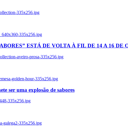
ollection-335x256.jpg
tl_640x360-335x256.jpg
BORES” ESTÁ DE VOLTA À FIL DE 14 A 16 DE
llection-aveiro-prosa-335x256.jpg
remesa-golden-hour-335x256.jpg
ete ser uma explosão de sabores
8448-335x256.jpg
ia-galega2-335x256.jpg