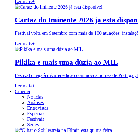
Ler mais
+
Cartaz do Iminente 2026 já está dispon
Festival volta em Setembro com mais de 100 atuações, instalaç
Ler mais
+
Pikika e mais uma dúzia ao MIL
Festival chega à décima edição com novos nomes de Portugal,
Ler mais
+
Cinema
Notícias
Análises
Entrevistas
Especiais
Festivais
Séries