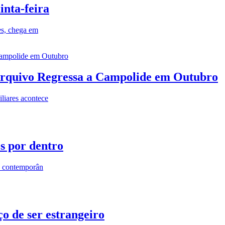
inta-feira
es, chega em
rquivo Regressa a Campolide em Outubro
iares acontece
os por dentro
s contemporân
o de ser estrangeiro