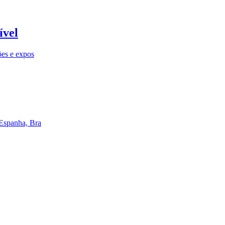
ível
ões e expos
 Espanha, Bra