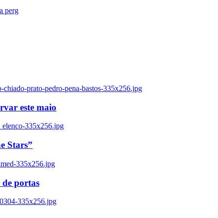
ra perg
o-chiado-prato-pedro-pena-bastos-335x256.jpg
ervar este maio
_elenco-335x256.jpg
e Stars”
named-335x256.jpg
 de portas
00304-335x256.jpg