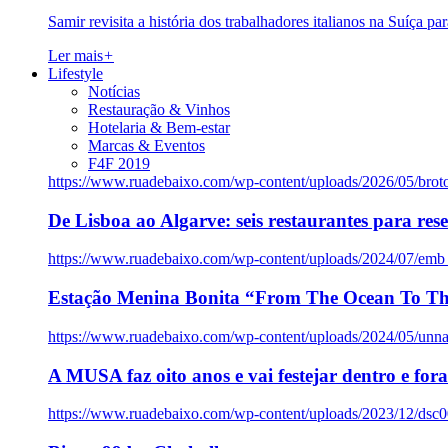
Samir revisita a história dos trabalhadores italianos na Suíça pa
Ler mais
+
Lifestyle
Notícias
Restauração & Vinhos
Hotelaria & Bem-estar
Marcas & Eventos
F4F 2019
https://www.ruadebaixo.com/wp-content/uploads/2026/05/brot
De Lisboa ao Algarve: seis restaurantes para res
https://www.ruadebaixo.com/wp-content/uploads/2024/07/emb
Estação Menina Bonita “From The Ocean To Th
https://www.ruadebaixo.com/wp-content/uploads/2024/05/un
A MUSA faz oito anos e vai festejar dentro e fora
https://www.ruadebaixo.com/wp-content/uploads/2023/12/dsc