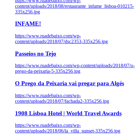
https://www.ruadebaixo.com/wp-
content/uploads/2018/08/restaurante_infame_lisboa-010215-
335x256.jpg
INFAME!
https://www.ruadebaixo.com/wp-
content/uploads/2018/07/dsc2353-335x256.jpg
Passeios no Tejo
https://www.ruadebaixo.com/wp-content/uploads/2018/07/o-
prego-da-peixaria-5-335x256.jpg
O Prego da Peixaria vai pregar para Algés
https://www.ruadebaixo.com/wp-
content/uploads/2018/07/fachada2-335x256.jpg
1908 Lisboa Hotel | World Travel Awards
https://www.ruadebaixo.com/wp-
content/uploads/2018/06/la_villa_sunset-335x256.jpg