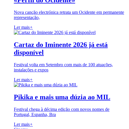
«Perfil do Ocidente»
Nova canção electrónica retrata um Ocidente em permanente
representação,
Ler mais
+
Cartaz do Iminente 2026 já está
disponível
Festival volta em Setembro com mais de 100 atuações,
instalações e expos
Ler mais
+
Pikika e mais uma dúzia ao MIL
Festival chega à décima edição com novos nomes de
Portugal, Espanha, Bra
Ler mais
+