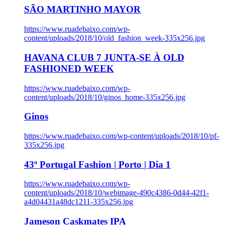
SÃO MARTINHO MAYOR
https://www.ruadebaixo.com/wp-
content/uploads/2018/10/old_fashion_week-335x256.jpg
HAVANA CLUB 7 JUNTA-SE À OLD
FASHIONED WEEK
https://www.ruadebaixo.com/wp-
content/uploads/2018/10/ginos_home-335x256.jpg
Ginos
https://www.ruadebaixo.com/wp-content/uploads/2018/10/pf-
335x256.jpg
43º Portugal Fashion | Porto | Dia 1
https://www.ruadebaixo.com/wp-
content/uploads/2018/10/webimage-490c4386-0d44-42f1-
a4d04431a48dc1211-335x256.jpg
Jameson Caskmates IPA