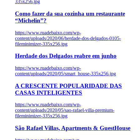
335x256.jpg
Como fazer da sua cozinha um restaurante
“Michelin”?
https://www.ruadebaixo.com/wp-
content/uploads/2020/06/herdade-dos-delgados-0105-
fileminimizer-335x256.jpg
Herdade dos Delgados reabre em junho
https://www.ruadebaixo.com/wp-
content/uploads/2020/05/smart_house-335x256.jpg
A CRESCENTE POPULARIDADE DAS
CASAS INTELIGENTES
https://www.ruadebaixo.com/wp-
content/uploads/2020/05/sao-rafael-villa-premium-
fileminimizer-335x256.jpg
São Rafael Villas, Apartments & GuestHouse