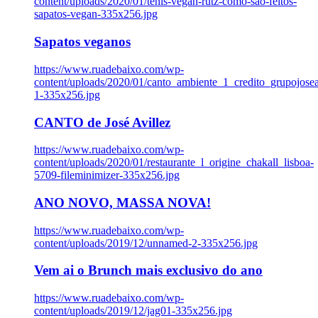
content/uploads/2020/01/tenis-vegan-rutz-como-sao-feitos-
sapatos-vegan-335x256.jpg
Sapatos veganos
https://www.ruadebaixo.com/wp-
content/uploads/2020/01/canto_ambiente_1_credito_grupojosea
1-335x256.jpg
CANTO de José Avillez
https://www.ruadebaixo.com/wp-
content/uploads/2020/01/restaurante_l_origine_chakall_lisboa-
5709-fileminimizer-335x256.jpg
ANO NOVO, MASSA NOVA!
https://www.ruadebaixo.com/wp-
content/uploads/2019/12/unnamed-2-335x256.jpg
Vem ai o Brunch mais exclusivo do ano
https://www.ruadebaixo.com/wp-
content/uploads/2019/12/jag01-335x256.jpg