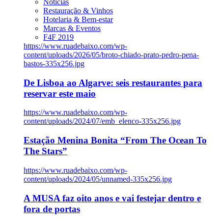
Notícias
Restauração & Vinhos
Hotelaria & Bem-estar
Marcas & Eventos
F4F 2019
https://www.ruadebaixo.com/wp-
content/uploads/2026/05/broto-chiado-prato-pedro-pena-
bastos-335x256.jpg
De Lisboa ao Algarve: seis restaurantes para
reservar este maio
https://www.ruadebaixo.com/wp-
content/uploads/2024/07/emb_elenco-335x256.jpg
Estação Menina Bonita “From The Ocean To
The Stars”
https://www.ruadebaixo.com/wp-
content/uploads/2024/05/unnamed-335x256.jpg
A MUSA faz oito anos e vai festejar dentro e
fora de portas