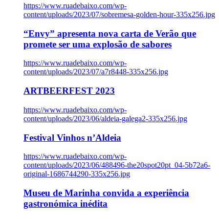
https://www.ruadebaixo.com/wp-
content/uploads/2023/07/sobremesa-golden-hour-335x256.jpg
“Envy” apresenta nova carta de Verão que
promete ser uma explosão de sabores
https://www.ruadebaixo.com/wp-
content/uploads/2023/07/a7r8448-335x256.jpg
ARTBEERFEST 2023
https://www.ruadebaixo.com/wp-
content/uploads/2023/06/aldeia-galega2-335x256.jpg
Festival Vinhos n’Aldeia
https://www.ruadebaixo.com/wp-
content/uploads/2023/06/488496-the20spot20pt_04-5b72a6-
original-1686744290-335x256.jpg
Museu de Marinha convida a experiência
gastronómica inédita