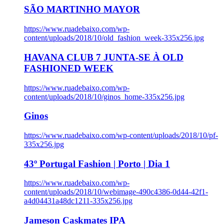
SÃO MARTINHO MAYOR
https://www.ruadebaixo.com/wp-
content/uploads/2018/10/old_fashion_week-335x256.jpg
HAVANA CLUB 7 JUNTA-SE À OLD
FASHIONED WEEK
https://www.ruadebaixo.com/wp-
content/uploads/2018/10/ginos_home-335x256.jpg
Ginos
https://www.ruadebaixo.com/wp-content/uploads/2018/10/pf-
335x256.jpg
43º Portugal Fashion | Porto | Dia 1
https://www.ruadebaixo.com/wp-
content/uploads/2018/10/webimage-490c4386-0d44-42f1-
a4d04431a48dc1211-335x256.jpg
Jameson Caskmates IPA