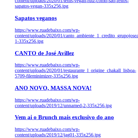
content/uploads/2020/01/tenis-vegan-rutz-como-sao-feitos-
sapatos-vegan-335x256.jpg
Sapatos veganos
https://www.ruadebaixo.com/wp-
content/uploads/2020/01/canto_ambiente_1_credito_grupojosea
1-335x256.jpg
CANTO de José Avillez
https://www.ruadebaixo.com/wp-
content/uploads/2020/01/restaurante_l_origine_chakall_lisboa-
5709-fileminimizer-335x256.jpg
ANO NOVO, MASSA NOVA!
https://www.ruadebaixo.com/wp-
content/uploads/2019/12/unnamed-2-335x256.jpg
Vem ai o Brunch mais exclusivo do ano
https://www.ruadebaixo.com/wp-
content/uploads/2019/12/jag01-335x256.jpg