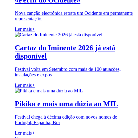
«Perfil do Ocidente»
Nova canção electrónica retrata um Ocidente em permanente
representação,
Ler mais
+
Cartaz do Iminente 2026 já está
disponível
Festival volta em Setembro com mais de 100 atuações,
instalações e expos
Ler mais
+
Pikika e mais uma dúzia ao MIL
Festival chega à décima edição com novos nomes de
Portugal, Espanha, Bra
Ler mais
+