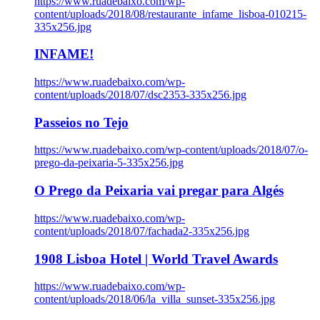
https://www.ruadebaixo.com/wp-
content/uploads/2018/08/restaurante_infame_lisboa-010215-
335x256.jpg
INFAME!
https://www.ruadebaixo.com/wp-
content/uploads/2018/07/dsc2353-335x256.jpg
Passeios no Tejo
https://www.ruadebaixo.com/wp-content/uploads/2018/07/o-
prego-da-peixaria-5-335x256.jpg
O Prego da Peixaria vai pregar para Algés
https://www.ruadebaixo.com/wp-
content/uploads/2018/07/fachada2-335x256.jpg
1908 Lisboa Hotel | World Travel Awards
https://www.ruadebaixo.com/wp-
content/uploads/2018/06/la_villa_sunset-335x256.jpg