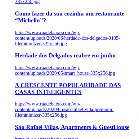
335x256.jpg
Como fazer da sua cozinha um restaurante
“Michelin”?
https://www.ruadebaixo.com/wp-
content/uploads/2020/06/herdade-dos-delgados-0105-
fileminimizer-335x256.jpg
Herdade dos Delgados reabre em junho
https://www.ruadebaixo.com/wp-
content/uploads/2020/05/smart_house-335x256.jpg
A CRESCENTE POPULARIDADE DAS
CASAS INTELIGENTES
https://www.ruadebaixo.com/wp-
content/uploads/2020/05/sao-rafael-villa-premium-
fileminimizer-335x256.jpg
São Rafael Villas, Apartments & GuestHouse