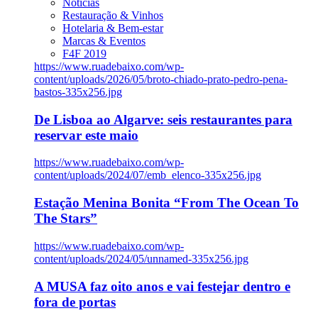
Notícias
Restauração & Vinhos
Hotelaria & Bem-estar
Marcas & Eventos
F4F 2019
https://www.ruadebaixo.com/wp-
content/uploads/2026/05/broto-chiado-prato-pedro-pena-
bastos-335x256.jpg
De Lisboa ao Algarve: seis restaurantes para
reservar este maio
https://www.ruadebaixo.com/wp-
content/uploads/2024/07/emb_elenco-335x256.jpg
Estação Menina Bonita “From The Ocean To
The Stars”
https://www.ruadebaixo.com/wp-
content/uploads/2024/05/unnamed-335x256.jpg
A MUSA faz oito anos e vai festejar dentro e
fora de portas