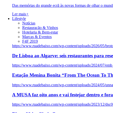
Das memórias do grande ecrã às novas formas de olhar o mundo
Ler mais
+
Lifestyle
Notícias
Restauração & Vinhos
Hotelaria & Bem-estar
Marcas & Eventos
F4F 2019
https://www.ruadebaixo.com/wp-content/uploads/2026/05/brot
De Lisboa ao Algarve: seis restaurantes para res
https://www.ruadebaixo.com/wp-content/uploads/2024/07/emb
Estação Menina Bonita “From The Ocean To Th
https://www.ruadebaixo.com/wp-content/uploads/2024/05/un
A MUSA faz oito anos e vai festejar dentro e fora
https://www.ruadebaixo.com/wp-content/uploads/2023/12/dsc