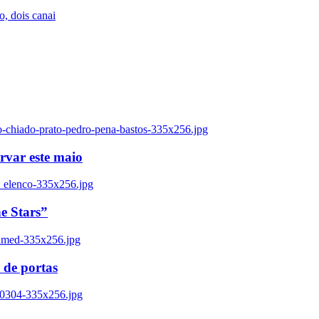
, dois canai
o-chiado-prato-pedro-pena-bastos-335x256.jpg
ervar este maio
_elenco-335x256.jpg
e Stars”
named-335x256.jpg
 de portas
00304-335x256.jpg