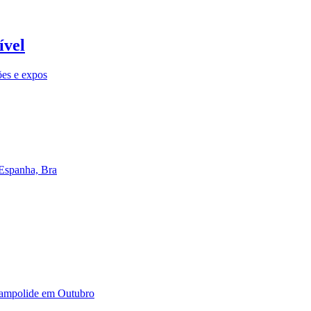
ível
ões e expos
 Espanha, Bra