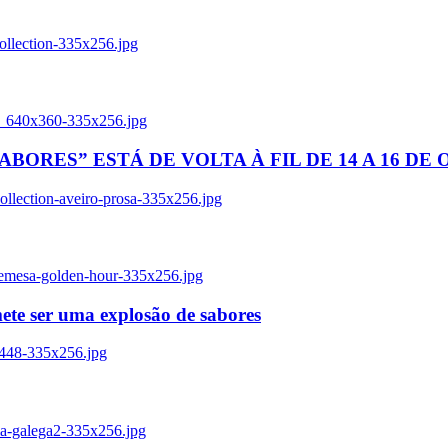
ollection-335x256.jpg
tl_640x360-335x256.jpg
BORES” ESTÁ DE VOLTA À FIL DE 14 A 16 DE
llection-aveiro-prosa-335x256.jpg
remesa-golden-hour-335x256.jpg
ete ser uma explosão de sabores
8448-335x256.jpg
ia-galega2-335x256.jpg