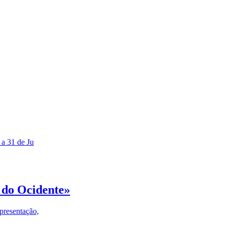
 a 31 de Ju
 do Ocidente»
presentação,