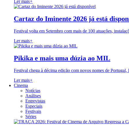
Ler mais
+
Cartaz do Iminente 2026 já está dispon
Festival volta em Setembro com mais de 100 atuações, instalaç
Ler mais
+
Pikika e mais uma dúzia ao MIL
Festival chega à décima edição com novos nomes de Portugal,
Ler mais
+
Cinema
Notícias
Análises
Entrevistas
Especiais
Festivais
Séries