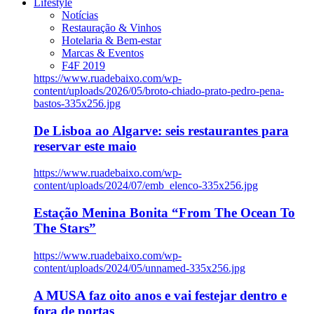
Lifestyle
Notícias
Restauração & Vinhos
Hotelaria & Bem-estar
Marcas & Eventos
F4F 2019
https://www.ruadebaixo.com/wp-
content/uploads/2026/05/broto-chiado-prato-pedro-pena-
bastos-335x256.jpg
De Lisboa ao Algarve: seis restaurantes para
reservar este maio
https://www.ruadebaixo.com/wp-
content/uploads/2024/07/emb_elenco-335x256.jpg
Estação Menina Bonita “From The Ocean To
The Stars”
https://www.ruadebaixo.com/wp-
content/uploads/2024/05/unnamed-335x256.jpg
A MUSA faz oito anos e vai festejar dentro e
fora de portas