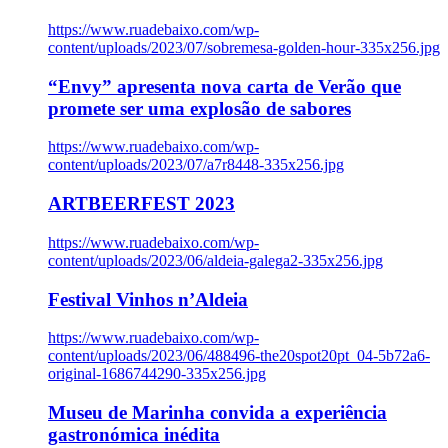
https://www.ruadebaixo.com/wp-
content/uploads/2023/07/sobremesa-golden-hour-335x256.jpg
“Envy” apresenta nova carta de Verão que
promete ser uma explosão de sabores
https://www.ruadebaixo.com/wp-
content/uploads/2023/07/a7r8448-335x256.jpg
ARTBEERFEST 2023
https://www.ruadebaixo.com/wp-
content/uploads/2023/06/aldeia-galega2-335x256.jpg
Festival Vinhos n’Aldeia
https://www.ruadebaixo.com/wp-
content/uploads/2023/06/488496-the20spot20pt_04-5b72a6-
original-1686744290-335x256.jpg
Museu de Marinha convida a experiência
gastronómica inédita