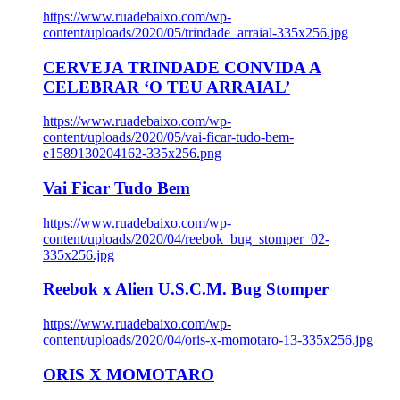
https://www.ruadebaixo.com/wp-
content/uploads/2020/05/trindade_arraial-335x256.jpg
CERVEJA TRINDADE CONVIDA A
CELEBRAR ‘O TEU ARRAIAL’
https://www.ruadebaixo.com/wp-
content/uploads/2020/05/vai-ficar-tudo-bem-
e1589130204162-335x256.png
Vai Ficar Tudo Bem
https://www.ruadebaixo.com/wp-
content/uploads/2020/04/reebok_bug_stomper_02-
335x256.jpg
Reebok x Alien U.S.C.M. Bug Stomper
https://www.ruadebaixo.com/wp-
content/uploads/2020/04/oris-x-momotaro-13-335x256.jpg
ORIS X MOMOTARO