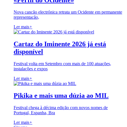
«Perfil do Ocidente»
Nova canção electrónica retrata um Ocidente em permanente
representação,
Ler mais
+
Cartaz do Iminente 2026 já está
disponível
Festival volta em Setembro com mais de 100 atuações,
instalações e expos
Ler mais
+
Pikika e mais uma dúzia ao MIL
Festival chega à décima edição com novos nomes de
Portugal, Espanha, Bra
Ler mais
+