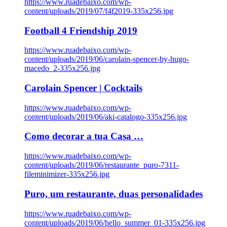
https://www.ruadebaixo.com/wp-
content/uploads/2019/07/f4f2019-335x256.jpg
Football 4 Friendship 2019
https://www.ruadebaixo.com/wp-
content/uploads/2019/06/carolain-spencer-by-hugo-
macedo_2-335x256.jpg
Carolain Spencer | Cocktails
https://www.ruadebaixo.com/wp-
content/uploads/2019/06/aki-catalogo-335x256.jpg
Como decorar a tua Casa …
https://www.ruadebaixo.com/wp-
content/uploads/2019/06/restaurante_puro-7311-
fileminimizer-335x256.jpg
Puro, um restaurante, duas personalidades
https://www.ruadebaixo.com/wp-
content/uploads/2019/06/hello_summer_01-335x256.jpg