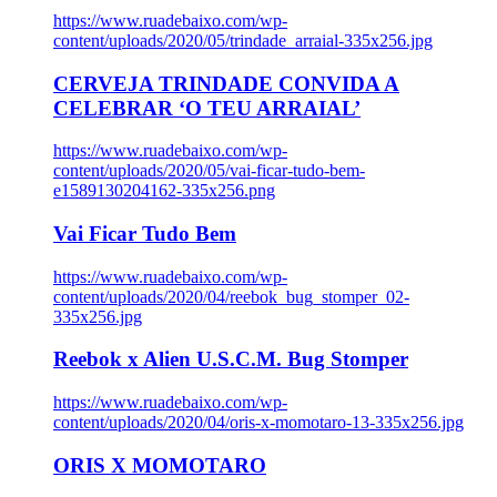
https://www.ruadebaixo.com/wp-
content/uploads/2020/05/trindade_arraial-335x256.jpg
CERVEJA TRINDADE CONVIDA A
CELEBRAR ‘O TEU ARRAIAL’
https://www.ruadebaixo.com/wp-
content/uploads/2020/05/vai-ficar-tudo-bem-
e1589130204162-335x256.png
Vai Ficar Tudo Bem
https://www.ruadebaixo.com/wp-
content/uploads/2020/04/reebok_bug_stomper_02-
335x256.jpg
Reebok x Alien U.S.C.M. Bug Stomper
https://www.ruadebaixo.com/wp-
content/uploads/2020/04/oris-x-momotaro-13-335x256.jpg
ORIS X MOMOTARO