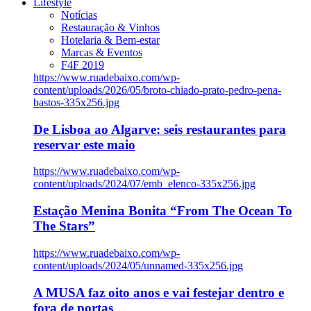
Lifestyle
Notícias
Restauração & Vinhos
Hotelaria & Bem-estar
Marcas & Eventos
F4F 2019
https://www.ruadebaixo.com/wp-
content/uploads/2026/05/broto-chiado-prato-pedro-pena-
bastos-335x256.jpg
De Lisboa ao Algarve: seis restaurantes para
reservar este maio
https://www.ruadebaixo.com/wp-
content/uploads/2024/07/emb_elenco-335x256.jpg
Estação Menina Bonita “From The Ocean To
The Stars”
https://www.ruadebaixo.com/wp-
content/uploads/2024/05/unnamed-335x256.jpg
A MUSA faz oito anos e vai festejar dentro e
fora de portas