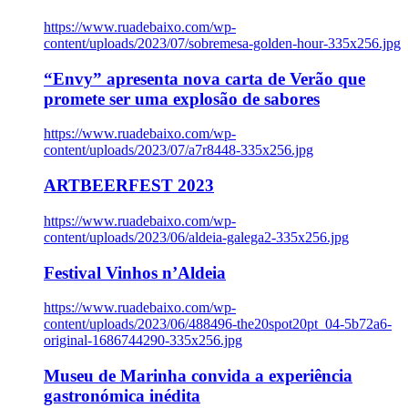
https://www.ruadebaixo.com/wp-
content/uploads/2023/07/sobremesa-golden-hour-335x256.jpg
“Envy” apresenta nova carta de Verão que
promete ser uma explosão de sabores
https://www.ruadebaixo.com/wp-
content/uploads/2023/07/a7r8448-335x256.jpg
ARTBEERFEST 2023
https://www.ruadebaixo.com/wp-
content/uploads/2023/06/aldeia-galega2-335x256.jpg
Festival Vinhos n’Aldeia
https://www.ruadebaixo.com/wp-
content/uploads/2023/06/488496-the20spot20pt_04-5b72a6-
original-1686744290-335x256.jpg
Museu de Marinha convida a experiência
gastronómica inédita