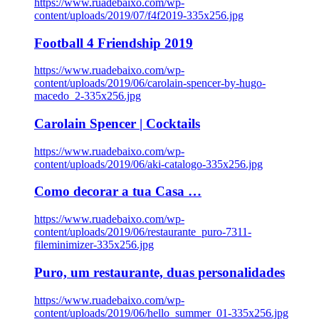
https://www.ruadebaixo.com/wp-
content/uploads/2019/07/f4f2019-335x256.jpg
Football 4 Friendship 2019
https://www.ruadebaixo.com/wp-
content/uploads/2019/06/carolain-spencer-by-hugo-
macedo_2-335x256.jpg
Carolain Spencer | Cocktails
https://www.ruadebaixo.com/wp-
content/uploads/2019/06/aki-catalogo-335x256.jpg
Como decorar a tua Casa …
https://www.ruadebaixo.com/wp-
content/uploads/2019/06/restaurante_puro-7311-
fileminimizer-335x256.jpg
Puro, um restaurante, duas personalidades
https://www.ruadebaixo.com/wp-
content/uploads/2019/06/hello_summer_01-335x256.jpg