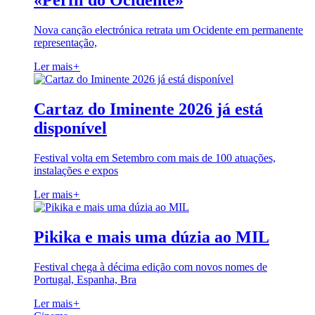
«Perfil do Ocidente»
Nova canção electrónica retrata um Ocidente em permanente
representação,
Ler mais
+
Cartaz do Iminente 2026 já está
disponível
Festival volta em Setembro com mais de 100 atuações,
instalações e expos
Ler mais
+
Pikika e mais uma dúzia ao MIL
Festival chega à décima edição com novos nomes de
Portugal, Espanha, Bra
Ler mais
+