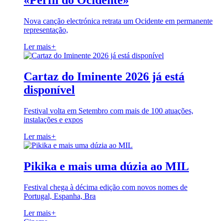
«Perfil do Ocidente»
Nova canção electrónica retrata um Ocidente em permanente
representação,
Ler mais
+
Cartaz do Iminente 2026 já está
disponível
Festival volta em Setembro com mais de 100 atuações,
instalações e expos
Ler mais
+
Pikika e mais uma dúzia ao MIL
Festival chega à décima edição com novos nomes de
Portugal, Espanha, Bra
Ler mais
+