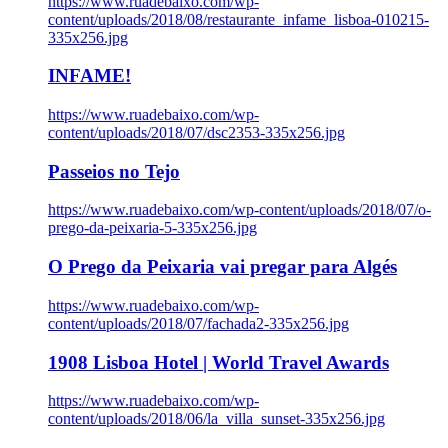
https://www.ruadebaixo.com/wp-
content/uploads/2018/08/restaurante_infame_lisboa-010215-
335x256.jpg
INFAME!
https://www.ruadebaixo.com/wp-
content/uploads/2018/07/dsc2353-335x256.jpg
Passeios no Tejo
https://www.ruadebaixo.com/wp-content/uploads/2018/07/o-
prego-da-peixaria-5-335x256.jpg
O Prego da Peixaria vai pregar para Algés
https://www.ruadebaixo.com/wp-
content/uploads/2018/07/fachada2-335x256.jpg
1908 Lisboa Hotel | World Travel Awards
https://www.ruadebaixo.com/wp-
content/uploads/2018/06/la_villa_sunset-335x256.jpg