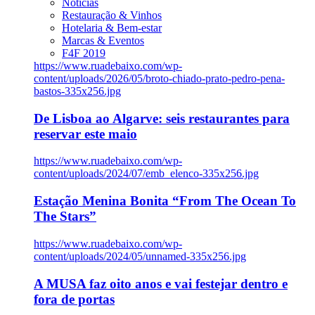
Notícias
Restauração & Vinhos
Hotelaria & Bem-estar
Marcas & Eventos
F4F 2019
https://www.ruadebaixo.com/wp-
content/uploads/2026/05/broto-chiado-prato-pedro-pena-
bastos-335x256.jpg
De Lisboa ao Algarve: seis restaurantes para
reservar este maio
https://www.ruadebaixo.com/wp-
content/uploads/2024/07/emb_elenco-335x256.jpg
Estação Menina Bonita “From The Ocean To
The Stars”
https://www.ruadebaixo.com/wp-
content/uploads/2024/05/unnamed-335x256.jpg
A MUSA faz oito anos e vai festejar dentro e
fora de portas