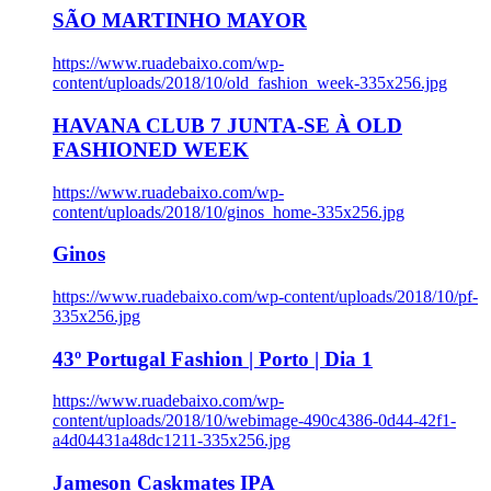
SÃO MARTINHO MAYOR
https://www.ruadebaixo.com/wp-
content/uploads/2018/10/old_fashion_week-335x256.jpg
HAVANA CLUB 7 JUNTA-SE À OLD
FASHIONED WEEK
https://www.ruadebaixo.com/wp-
content/uploads/2018/10/ginos_home-335x256.jpg
Ginos
https://www.ruadebaixo.com/wp-content/uploads/2018/10/pf-
335x256.jpg
43º Portugal Fashion | Porto | Dia 1
https://www.ruadebaixo.com/wp-
content/uploads/2018/10/webimage-490c4386-0d44-42f1-
a4d04431a48dc1211-335x256.jpg
Jameson Caskmates IPA