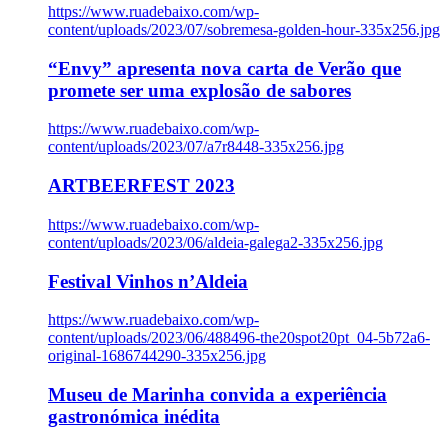
https://www.ruadebaixo.com/wp-
content/uploads/2023/07/sobremesa-golden-hour-335x256.jpg
“Envy” apresenta nova carta de Verão que
promete ser uma explosão de sabores
https://www.ruadebaixo.com/wp-
content/uploads/2023/07/a7r8448-335x256.jpg
ARTBEERFEST 2023
https://www.ruadebaixo.com/wp-
content/uploads/2023/06/aldeia-galega2-335x256.jpg
Festival Vinhos n’Aldeia
https://www.ruadebaixo.com/wp-
content/uploads/2023/06/488496-the20spot20pt_04-5b72a6-
original-1686744290-335x256.jpg
Museu de Marinha convida a experiência
gastronómica inédita