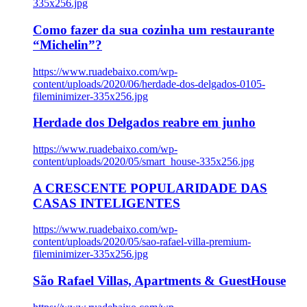
335x256.jpg
Como fazer da sua cozinha um restaurante
“Michelin”?
https://www.ruadebaixo.com/wp-
content/uploads/2020/06/herdade-dos-delgados-0105-
fileminimizer-335x256.jpg
Herdade dos Delgados reabre em junho
https://www.ruadebaixo.com/wp-
content/uploads/2020/05/smart_house-335x256.jpg
A CRESCENTE POPULARIDADE DAS
CASAS INTELIGENTES
https://www.ruadebaixo.com/wp-
content/uploads/2020/05/sao-rafael-villa-premium-
fileminimizer-335x256.jpg
São Rafael Villas, Apartments & GuestHouse