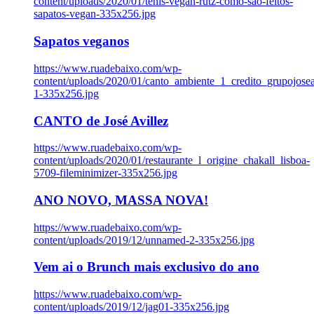
content/uploads/2020/01/tenis-vegan-rutz-como-sao-feitos-
sapatos-vegan-335x256.jpg
Sapatos veganos
https://www.ruadebaixo.com/wp-
content/uploads/2020/01/canto_ambiente_1_credito_grupojosea
1-335x256.jpg
CANTO de José Avillez
https://www.ruadebaixo.com/wp-
content/uploads/2020/01/restaurante_l_origine_chakall_lisboa-
5709-fileminimizer-335x256.jpg
ANO NOVO, MASSA NOVA!
https://www.ruadebaixo.com/wp-
content/uploads/2019/12/unnamed-2-335x256.jpg
Vem ai o Brunch mais exclusivo do ano
https://www.ruadebaixo.com/wp-
content/uploads/2019/12/jag01-335x256.jpg