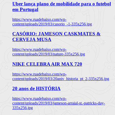
Uber lança plano de mobilidade para o futebol
em Portugal
https://www.ruadebaixo.com/wp-
content/uploads/2019/03/casorio_-1-335x256.jpg
CASÓRIO: JAMESON CASKMATES &
CERVEJA MUSA
https://www.ruadebaixo.com/wp-
content/uploads/2019/03/nature-335x256.jpg
NIKE CELEBRA AIR MAX 720
https://www.ruadebaixo.com/wp-
content/uploads/2019/03/20aniv_historia_pt_2-335x256.jpg
20 anos de HISTÓRIA
https://www.ruadebaixo.com/wp-
content/uploads/2019/03/jameson-arraial-st.-patricks-day-
335x256.jpg