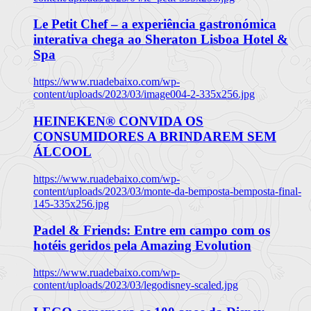
Le Petit Chef – a experiência gastronómica
interativa chega ao Sheraton Lisboa Hotel &
Spa
https://www.ruadebaixo.com/wp-
content/uploads/2023/03/image004-2-335x256.jpg
HEINEKEN® CONVIDA OS
CONSUMIDORES A BRINDAREM SEM
ÁLCOOL
https://www.ruadebaixo.com/wp-
content/uploads/2023/03/monte-da-bemposta-bemposta-final-
145-335x256.jpg
Padel & Friends: Entre em campo com os
hotéis geridos pela Amazing Evolution
https://www.ruadebaixo.com/wp-
content/uploads/2023/03/legodisney-scaled.jpg