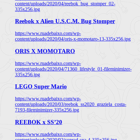
content/uploads/2020/04/reebok_bug_stomper_02-
335x256.jpg
Reebok x Alien U.S.C.M. Bug Stomper
https://www.ruadebaixo.com/wp-
content/uploads/2020/04/oris-x-momotaro-13-335x256.jpg
ORIS X MOMOTARO
https://www.ruadebaixo.com/wp-
content/uploads/2020/04/71360_lifestyle_01-fileminimizer-
335x256.jpg
LEGO Super Mario
https://www.ruadebaixo.com/wp-
content/uploads/2020/03/reebok_ss2020_graziela_costa-
7193-fileminimizer-335x256.jpg
REEBOK x SS’20
https://www.ruadebaixo.com/wp-
content/uploads/2020/02/conrad-spa-4-335x256.jpg