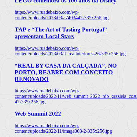
LEGO comemora os 100 anos da Disney
https://www.ruadebaixo.com/wp-
content/uploads/2023/03/a7403442-335x256.jpg
TAP e “The Art of Tasting Portugal”
apresentam Local Stars
https://www.ruadebaixo.com/wp-
content/uploads/2023/03/lf_realinteriores-26-335x256.jpg
“REAL BY CASA DA CALÇADA”, NO
PORTO, REABRE COM CONCEITO
RENOVADO
https://www.ruadebaixo.com/wp-
content/uploads/2022/11/web_summit_2022_rdb_graziela_cost
47-335x256.jpg
Web Summit 2022
https://www.ruadebaixo.com/wp-
content/uploads/2022/11/image003-2-335x256.jpg