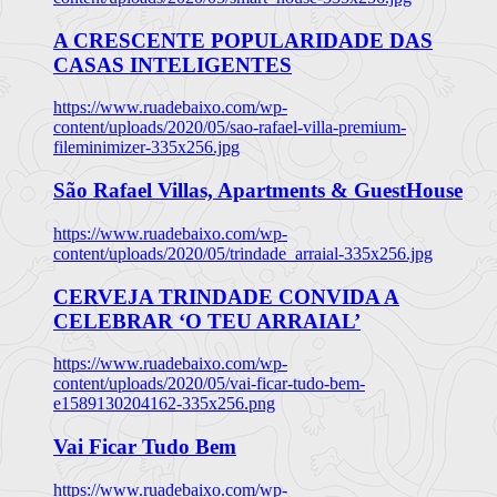
A CRESCENTE POPULARIDADE DAS
CASAS INTELIGENTES
https://www.ruadebaixo.com/wp-
content/uploads/2020/05/sao-rafael-villa-premium-
fileminimizer-335x256.jpg
São Rafael Villas, Apartments & GuestHouse
https://www.ruadebaixo.com/wp-
content/uploads/2020/05/trindade_arraial-335x256.jpg
CERVEJA TRINDADE CONVIDA A
CELEBRAR ‘O TEU ARRAIAL’
https://www.ruadebaixo.com/wp-
content/uploads/2020/05/vai-ficar-tudo-bem-
e1589130204162-335x256.png
Vai Ficar Tudo Bem
https://www.ruadebaixo.com/wp-