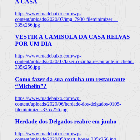
A CASA
https://www.ruadebaixo.com/wp-
content/uploads/2020/07/img_7930-fileminimizer-1-
335x256.jpg
VESTIR A CAMISOLA DA CASA RELVAS
POR UM DIA
https://www.ruadebaixo.com/wp-
content/uploads/2020/07/fazer-cozinha-restaurante-michelin-
335x256.jpg
Como fazer da sua cozinha um restaurante
“Michelin”?
https://www.ruadebaixo.com/wp-
content/uploads/2020/06/herdade-dos-delgados-0105-
fileminimizer-335x256.jpg
Herdade dos Delgados reabre em junho
https://www.ruadebaixo.com/wp-
content/uploads/2020/05/smart_house-335x256.jpg