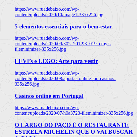
https://www.ruadebaixo.com/wp-
content/uploads/2020/10/image1-335x256.jpg
5 elementos essenciais para o bem-estar
https://www.ruadebaixo.com/wp-
content/uploads/2020/09/305_501-93_019_cmyk-
fileminimizer-335x256.jpg
LEVI’s e LEGO: Arte para vestir
https://www.ruadebaixo.com/wp-
content/uploads/2020/08/apostas-online-top-casinos-
335x256.jpg
Casinos online em Portugal
https://www.ruadebaixo.com/wp-
content/uploads/2020/07/h0a3723-fileminimizer-335x256.jpg
O LARGO DO PAÇO É O RESTAURANTE
ESTRELA MICHELIN QUE O VAI BUSCAR