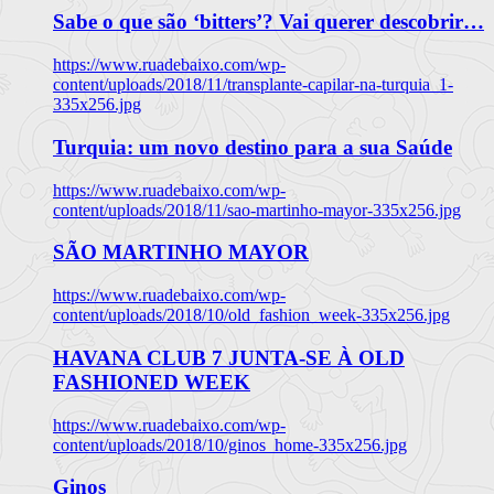
Sabe o que são ‘bitters’? Vai querer descobrir…
https://www.ruadebaixo.com/wp-
content/uploads/2018/11/transplante-capilar-na-turquia_1-
335x256.jpg
Turquia: um novo destino para a sua Saúde
https://www.ruadebaixo.com/wp-
content/uploads/2018/11/sao-martinho-mayor-335x256.jpg
SÃO MARTINHO MAYOR
https://www.ruadebaixo.com/wp-
content/uploads/2018/10/old_fashion_week-335x256.jpg
HAVANA CLUB 7 JUNTA-SE À OLD
FASHIONED WEEK
https://www.ruadebaixo.com/wp-
content/uploads/2018/10/ginos_home-335x256.jpg
Ginos