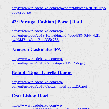
https://www.ruadebaixo.com/wp-content/uploads/2018/10/pf-
335x256.jpg
43º Portugal Fashion | Porto | Dia 1
https://www.ruadebaixo.com/wp-
content/uploads/2018/10/webimage-490c4386-0d44-42f1-
a4d04431a48dc1211-335x256.jpg
Jameson Caskmates IPA
https://www.ruadebaixo.com/wp-
content/uploads/2018/09/rotatapas-335x256.jpg
Rota de Tapas Estrella Damm
https://www.ruadebaixo.com/wp-
content/uploads/2018/09/czar_hotel-335x256.jpg
Czar Lisbon Hotel
https://www.ruadebaixo.com/wp-