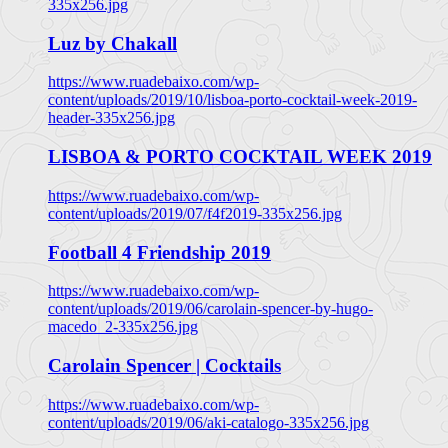
335x256.jpg
Luz by Chakall
https://www.ruadebaixo.com/wp-
content/uploads/2019/10/lisboa-porto-cocktail-week-2019-
header-335x256.jpg
LISBOA & PORTO COCKTAIL WEEK 2019
https://www.ruadebaixo.com/wp-
content/uploads/2019/07/f4f2019-335x256.jpg
Football 4 Friendship 2019
https://www.ruadebaixo.com/wp-
content/uploads/2019/06/carolain-spencer-by-hugo-
macedo_2-335x256.jpg
Carolain Spencer | Cocktails
https://www.ruadebaixo.com/wp-
content/uploads/2019/06/aki-catalogo-335x256.jpg