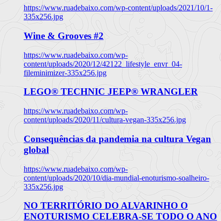
https://www.ruadebaixo.com/wp-content/uploads/2021/10/1-
335x256.jpg
Wine & Grooves #2
https://www.ruadebaixo.com/wp-
content/uploads/2020/12/42122_lifestyle_envr_04-
fileminimizer-335x256.jpg
LEGO® TECHNIC JEEP® WRANGLER
https://www.ruadebaixo.com/wp-
content/uploads/2020/11/cultura-vegan-335x256.jpg
Consequências da pandemia na cultura Vegan
global
https://www.ruadebaixo.com/wp-
content/uploads/2020/10/dia-mundial-enoturismo-soalheiro-
335x256.jpg
NO TERRITÓRIO DO ALVARINHO O
ENOTURISMO CELEBRA-SE TODO O ANO