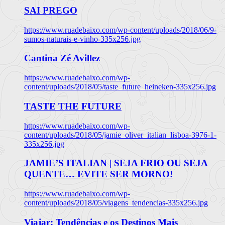
SAI PREGO
https://www.ruadebaixo.com/wp-content/uploads/2018/06/9-
sumos-naturais-e-vinho-335x256.jpg
Cantina Zé Avillez
https://www.ruadebaixo.com/wp-
content/uploads/2018/05/taste_future_heineken-335x256.jpg
TASTE THE FUTURE
https://www.ruadebaixo.com/wp-
content/uploads/2018/05/jamie_oliver_italian_lisboa-3976-1-
335x256.jpg
JAMIE’S ITALIAN | SEJA FRIO OU SEJA
QUENTE… EVITE SER MORNO!
https://www.ruadebaixo.com/wp-
content/uploads/2018/05/viagens_tendencias-335x256.jpg
Viajar: Tendências e os Destinos Mais