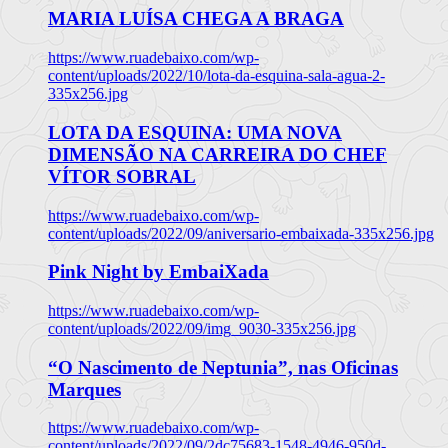
MARIA LUÍSA CHEGA A BRAGA
https://www.ruadebaixo.com/wp-
content/uploads/2022/10/lota-da-esquina-sala-agua-2-
335x256.jpg
LOTA DA ESQUINA: UMA NOVA
DIMENSÃO NA CARREIRA DO CHEF
VÍTOR SOBRAL
https://www.ruadebaixo.com/wp-
content/uploads/2022/09/aniversario-embaixada-335x256.jpg
Pink Night by EmbaiXada
https://www.ruadebaixo.com/wp-
content/uploads/2022/09/img_9030-335x256.jpg
“O Nascimento de Neptunia”, nas Oficinas
Marques
https://www.ruadebaixo.com/wp-
content/uploads/2022/09/2dc75683-1548-4946-950d-