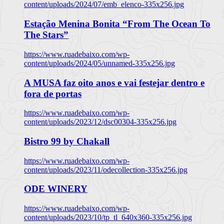
content/uploads/2024/07/emb_elenco-335x256.jpg
Estação Menina Bonita “From The Ocean To
The Stars”
https://www.ruadebaixo.com/wp-
content/uploads/2024/05/unnamed-335x256.jpg
A MUSA faz oito anos e vai festejar dentro e
fora de portas
https://www.ruadebaixo.com/wp-
content/uploads/2023/12/dsc00304-335x256.jpg
Bistro 99 by Chakall
https://www.ruadebaixo.com/wp-
content/uploads/2023/11/odecollection-335x256.jpg
ODE WINERY
https://www.ruadebaixo.com/wp-
content/uploads/2023/10/tp_tl_640x360-335x256.jpg