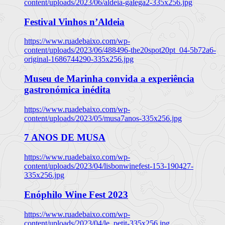
content/uploads/2023/06/aldeia-galega2-335x256.jpg
Festival Vinhos n’Aldeia
https://www.ruadebaixo.com/wp-
content/uploads/2023/06/488496-the20spot20pt_04-5b72a6-
original-1686744290-335x256.jpg
Museu de Marinha convida a experiência
gastronómica inédita
https://www.ruadebaixo.com/wp-
content/uploads/2023/05/musa7anos-335x256.jpg
7 ANOS DE MUSA
https://www.ruadebaixo.com/wp-
content/uploads/2023/04/lisbonwinefest-153-190427-
335x256.jpg
Enóphilo Wine Fest 2023
https://www.ruadebaixo.com/wp-
content/uploads/2023/04/le_petit-335x256.jpg