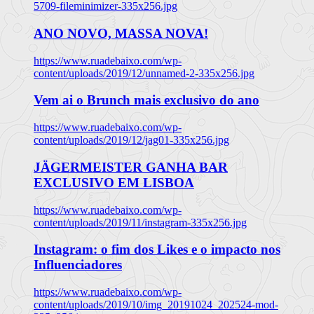
5709-fileminimizer-335x256.jpg
ANO NOVO, MASSA NOVA!
https://www.ruadebaixo.com/wp-
content/uploads/2019/12/unnamed-2-335x256.jpg
Vem ai o Brunch mais exclusivo do ano
https://www.ruadebaixo.com/wp-
content/uploads/2019/12/jag01-335x256.jpg
JÄGERMEISTER GANHA BAR
EXCLUSIVO EM LISBOA
https://www.ruadebaixo.com/wp-
content/uploads/2019/11/instagram-335x256.jpg
Instagram: o fim dos Likes e o impacto nos
Influenciadores
https://www.ruadebaixo.com/wp-
content/uploads/2019/10/img_20191024_202524-mod-