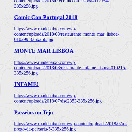
content/uploads/2018/09/comiccon_lisboa-012354-
335x256.jpg
Comic Con Portugal 2018
https://www.ruadebaixo.com/wp-
content/uploads/2018/08/restaurante_monte_mar_lisboa-
010299-335x256.jpg
MONTE MAR LISBOA
https://www.ruadebaixo.com/wp-
content/uploads/2018/08/restaurante_infame_lisboa-010215-
335x256.jpg
INFAME!
https://www.ruadebaixo.com/wp-
content/uploads/2018/07/dsc2353-335x256.jpg
Passeios no Tejo
https://www.ruadebaixo.com/wp-content/uploads/2018/07/o-
prego-da-peixaria-5-335x256.jpg