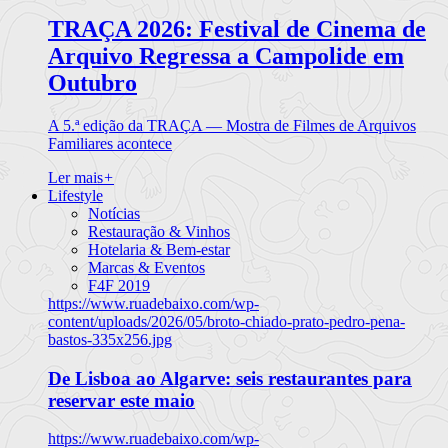
TRAÇA 2026: Festival de Cinema de
Arquivo Regressa a Campolide em
Outubro
A 5.ª edição da TRAÇA — Mostra de Filmes de Arquivos
Familiares acontece
Ler mais
+
Lifestyle
Notícias
Restauração & Vinhos
Hotelaria & Bem-estar
Marcas & Eventos
F4F 2019
https://www.ruadebaixo.com/wp-
content/uploads/2026/05/broto-chiado-prato-pedro-pena-
bastos-335x256.jpg
De Lisboa ao Algarve: seis restaurantes para
reservar este maio
https://www.ruadebaixo.com/wp-