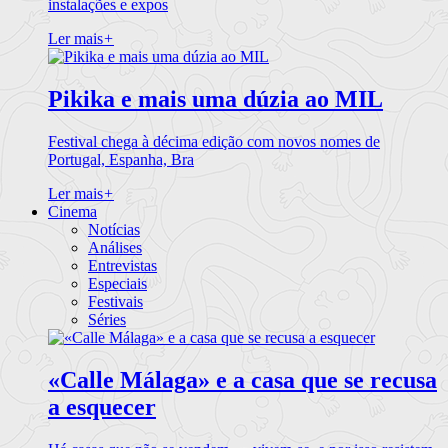
instalações e expos
Ler mais
+
Pikika e mais uma dúzia ao MIL
Festival chega à décima edição com novos nomes de
Portugal, Espanha, Bra
Ler mais
+
Cinema
Notícias
Análises
Entrevistas
Especiais
Festivais
Séries
«Calle Málaga» e a casa que se recusa
a esquecer