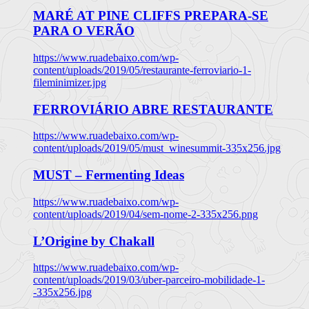
MARÉ AT PINE CLIFFS PREPARA-SE
PARA O VERÃO
https://www.ruadebaixo.com/wp-
content/uploads/2019/05/restaurante-ferroviario-1-
fileminimizer.jpg
FERROVIÁRIO ABRE RESTAURANTE
https://www.ruadebaixo.com/wp-
content/uploads/2019/05/must_winesummit-335x256.jpg
MUST – Fermenting Ideas
https://www.ruadebaixo.com/wp-
content/uploads/2019/04/sem-nome-2-335x256.png
L’Origine by Chakall
https://www.ruadebaixo.com/wp-
content/uploads/2019/03/uber-parceiro-mobilidade-1-
-335x256.jpg