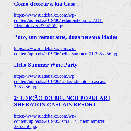
Como decorar a tua Casa …
https://www.ruadebaixo.com/wp-
content/uploads/2019/06/restaurante_puro-7311-
fileminimizer-335x256.jpg
Puro, um restaurante, duas personalidades
https://www.ruadebaixo.com/wp-
content/uploads/2019/06/hello_summer_01-335x256.jpg
Hello Summer Wine Party
https://www.ruadebaixo.com/wp-
content/uploads/2019/06/santos_sheraton_cascais-
335x256.jpg
2ª EDIÇÃO DO BRUNCH POPULAR |
SHERATON CASCAIS RESORT
https://www.ruadebaixo.com/wp-
content/uploads/2019/05/ism38178-fileminimizer-
335x256.jpg