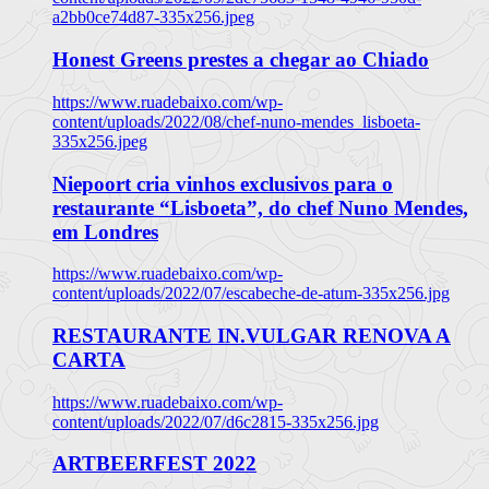
a2bb0ce74d87-335x256.jpeg
Honest Greens prestes a chegar ao Chiado
https://www.ruadebaixo.com/wp-
content/uploads/2022/08/chef-nuno-mendes_lisboeta-
335x256.jpeg
Niepoort cria vinhos exclusivos para o
restaurante “Lisboeta”, do chef Nuno Mendes,
em Londres
https://www.ruadebaixo.com/wp-
content/uploads/2022/07/escabeche-de-atum-335x256.jpg
RESTAURANTE IN.VULGAR RENOVA A
CARTA
https://www.ruadebaixo.com/wp-
content/uploads/2022/07/d6c2815-335x256.jpg
ARTBEERFEST 2022