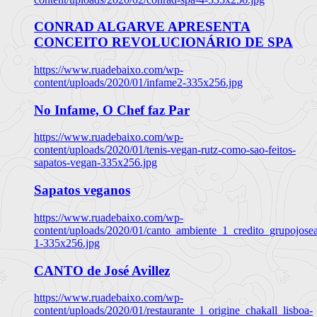
CONRAD ALGARVE APRESENTA
CONCEITO REVOLUCIONÁRIO DE SPA
https://www.ruadebaixo.com/wp-
content/uploads/2020/01/infame2-335x256.jpg
No Infame, O Chef faz Par
https://www.ruadebaixo.com/wp-
content/uploads/2020/01/tenis-vegan-rutz-como-sao-feitos-
sapatos-vegan-335x256.jpg
Sapatos veganos
https://www.ruadebaixo.com/wp-
content/uploads/2020/01/canto_ambiente_1_credito_grupojosea
1-335x256.jpg
CANTO de José Avillez
https://www.ruadebaixo.com/wp-
content/uploads/2020/01/restaurante_l_origine_chakall_lisboa-