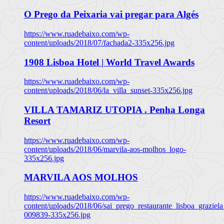
O Prego da Peixaria vai pregar para Algés
https://www.ruadebaixo.com/wp-
content/uploads/2018/07/fachada2-335x256.jpg
1908 Lisboa Hotel | World Travel Awards
https://www.ruadebaixo.com/wp-
content/uploads/2018/06/la_villa_sunset-335x256.jpg
VILLA TAMARIZ UTOPIA . Penha Longa
Resort
https://www.ruadebaixo.com/wp-
content/uploads/2018/06/marvila-aos-molhos_logo-
335x256.jpg
MARVILA AOS MOLHOS
https://www.ruadebaixo.com/wp-
content/uploads/2018/06/sai_prego_restaurante_lisboa_graziela
009839-335x256.jpg