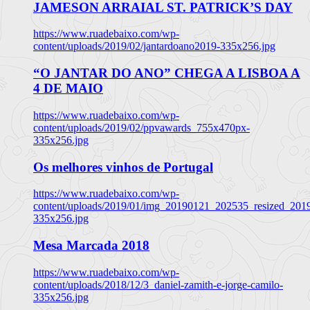
JAMESON ARRAIAL ST. PATRICK’S DAY
https://www.ruadebaixo.com/wp-
content/uploads/2019/02/jantardoano2019-335x256.jpg
“O JANTAR DO ANO” CHEGA A LISBOA A
4 DE MAIO
https://www.ruadebaixo.com/wp-
content/uploads/2019/02/ppvawards_755x470px-
335x256.jpg
Os melhores vinhos de Portugal
https://www.ruadebaixo.com/wp-
content/uploads/2019/01/img_20190121_202535_resized_20
335x256.jpg
Mesa Marcada 2018
https://www.ruadebaixo.com/wp-
content/uploads/2018/12/3_daniel-zamith-e-jorge-camilo-
335x256.jpg