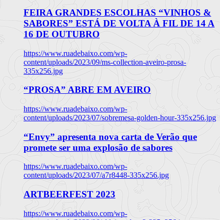
FEIRA GRANDES ESCOLHAS “VINHOS &
SABORES” ESTÁ DE VOLTA À FIL DE 14 A
16 DE OUTUBRO
https://www.ruadebaixo.com/wp-
content/uploads/2023/09/ms-collection-aveiro-prosa-
335x256.jpg
“PROSA” ABRE EM AVEIRO
https://www.ruadebaixo.com/wp-
content/uploads/2023/07/sobremesa-golden-hour-335x256.jpg
“Envy” apresenta nova carta de Verão que
promete ser uma explosão de sabores
https://www.ruadebaixo.com/wp-
content/uploads/2023/07/a7r8448-335x256.jpg
ARTBEERFEST 2023
https://www.ruadebaixo.com/wp-