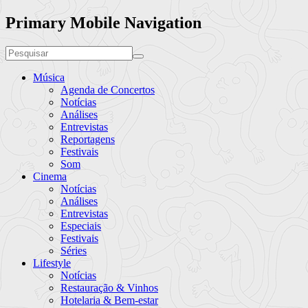
Primary Mobile Navigation
Música
Agenda de Concertos
Notícias
Análises
Entrevistas
Reportagens
Festivais
Som
Cinema
Notícias
Análises
Entrevistas
Especiais
Festivais
Séries
Lifestyle
Notícias
Restauração & Vinhos
Hotelaria & Bem-estar