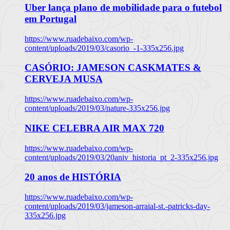
Uber lança plano de mobilidade para o futebol
em Portugal
https://www.ruadebaixo.com/wp-
content/uploads/2019/03/casorio_-1-335x256.jpg
CASÓRIO: JAMESON CASKMATES &
CERVEJA MUSA
https://www.ruadebaixo.com/wp-
content/uploads/2019/03/nature-335x256.jpg
NIKE CELEBRA AIR MAX 720
https://www.ruadebaixo.com/wp-
content/uploads/2019/03/20aniv_historia_pt_2-335x256.jpg
20 anos de HISTÓRIA
https://www.ruadebaixo.com/wp-
content/uploads/2019/03/jameson-arraial-st.-patricks-day-
335x256.jpg