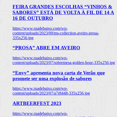
FEIRA GRANDES ESCOLHAS “VINHOS &
SABORES” ESTÁ DE VOLTA À FIL DE 14 A
16 DE OUTUBRO
https://www.ruadebaixo.com/wp-
content/uploads/2023/09/ms-collection-aveiro-prosa-
335x256.jpg
“PROSA” ABRE EM AVEIRO
https://www.ruadebaixo.com/wp-
content/uploads/2023/07/sobremesa-golden-hour-335x256.jpg
“Envy” apresenta nova carta de Verão que
promete ser uma explosão de sabores
https://www.ruadebaixo.com/wp-
content/uploads/2023/07/a7r8448-335x256.jpg
ARTBEERFEST 2023
https://www.ruadebaixo.com/wp-