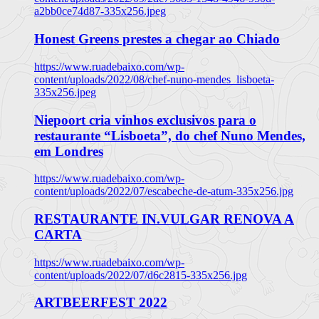
a2bb0ce74d87-335x256.jpeg
Honest Greens prestes a chegar ao Chiado
https://www.ruadebaixo.com/wp-
content/uploads/2022/08/chef-nuno-mendes_lisboeta-
335x256.jpeg
Niepoort cria vinhos exclusivos para o
restaurante “Lisboeta”, do chef Nuno Mendes,
em Londres
https://www.ruadebaixo.com/wp-
content/uploads/2022/07/escabeche-de-atum-335x256.jpg
RESTAURANTE IN.VULGAR RENOVA A
CARTA
https://www.ruadebaixo.com/wp-
content/uploads/2022/07/d6c2815-335x256.jpg
ARTBEERFEST 2022