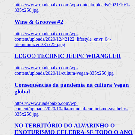
https://www.ruadebaixo.com/wp-content/uploads/2021/10/1-
335x256.jpg
Wine & Grooves #2
https://www.ruadebaixo.com/wp-
content/uploads/2020/12/42122_lifestyle_envr_04-
fileminimizer-335x256.jpg
LEGO® TECHNIC JEEP® WRANGLER
https://www.ruadebaixo.com/wp-
content/uploads/2020/11/cultura-vegan-335x256.jpg
Consequências da pandemia na cultura Vegan
global
https://www.ruadebaixo.com/wp-
content/uploads/2020/10/dia-mundial-enoturismo-soalheiro-
335x256.jpg
NO TERRITÓRIO DO ALVARINHO O
ENOTURISMO CELEBRA-SE TODO O ANO