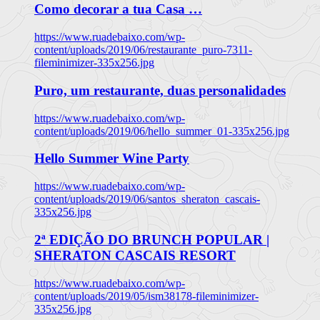
Como decorar a tua Casa …
https://www.ruadebaixo.com/wp-
content/uploads/2019/06/restaurante_puro-7311-
fileminimizer-335x256.jpg
Puro, um restaurante, duas personalidades
https://www.ruadebaixo.com/wp-
content/uploads/2019/06/hello_summer_01-335x256.jpg
Hello Summer Wine Party
https://www.ruadebaixo.com/wp-
content/uploads/2019/06/santos_sheraton_cascais-
335x256.jpg
2ª EDIÇÃO DO BRUNCH POPULAR |
SHERATON CASCAIS RESORT
https://www.ruadebaixo.com/wp-
content/uploads/2019/05/ism38178-fileminimizer-
335x256.jpg