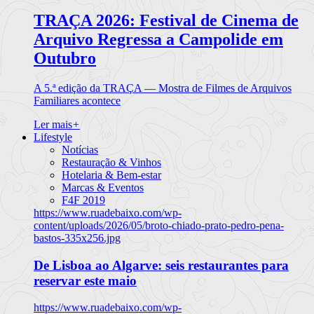
TRAÇA 2026: Festival de Cinema de
Arquivo Regressa a Campolide em
Outubro
A 5.ª edição da TRAÇA — Mostra de Filmes de Arquivos
Familiares acontece
Ler mais
+
Lifestyle
Notícias
Restauração & Vinhos
Hotelaria & Bem-estar
Marcas & Eventos
F4F 2019
https://www.ruadebaixo.com/wp-
content/uploads/2026/05/broto-chiado-prato-pedro-pena-
bastos-335x256.jpg
De Lisboa ao Algarve: seis restaurantes para
reservar este maio
https://www.ruadebaixo.com/wp-