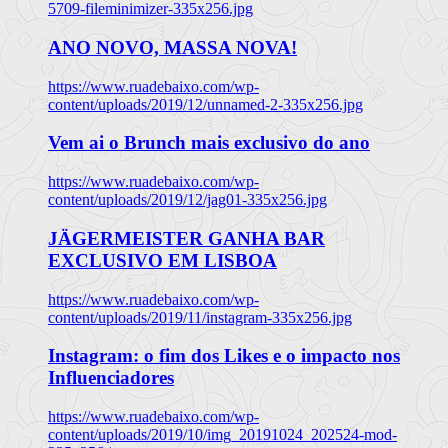
5709-fileminimizer-335x256.jpg
ANO NOVO, MASSA NOVA!
https://www.ruadebaixo.com/wp-
content/uploads/2019/12/unnamed-2-335x256.jpg
Vem ai o Brunch mais exclusivo do ano
https://www.ruadebaixo.com/wp-
content/uploads/2019/12/jag01-335x256.jpg
JÄGERMEISTER GANHA BAR
EXCLUSIVO EM LISBOA
https://www.ruadebaixo.com/wp-
content/uploads/2019/11/instagram-335x256.jpg
Instagram: o fim dos Likes e o impacto nos
Influenciadores
https://www.ruadebaixo.com/wp-
content/uploads/2019/10/img_20191024_202524-mod-