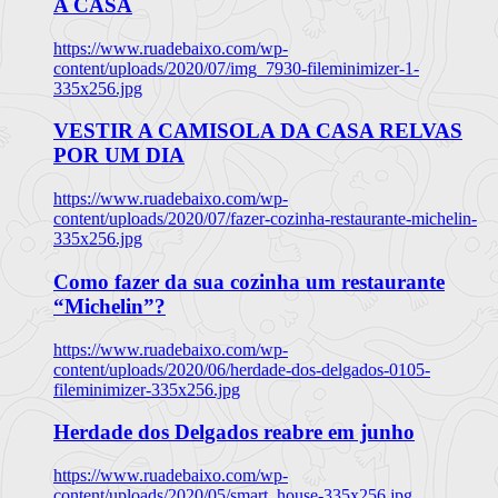
A CASA
https://www.ruadebaixo.com/wp-
content/uploads/2020/07/img_7930-fileminimizer-1-
335x256.jpg
VESTIR A CAMISOLA DA CASA RELVAS
POR UM DIA
https://www.ruadebaixo.com/wp-
content/uploads/2020/07/fazer-cozinha-restaurante-michelin-
335x256.jpg
Como fazer da sua cozinha um restaurante
“Michelin”?
https://www.ruadebaixo.com/wp-
content/uploads/2020/06/herdade-dos-delgados-0105-
fileminimizer-335x256.jpg
Herdade dos Delgados reabre em junho
https://www.ruadebaixo.com/wp-
content/uploads/2020/05/smart_house-335x256.jpg