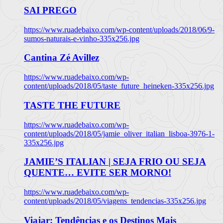
SAI PREGO
https://www.ruadebaixo.com/wp-content/uploads/2018/06/9-
sumos-naturais-e-vinho-335x256.jpg
Cantina Zé Avillez
https://www.ruadebaixo.com/wp-
content/uploads/2018/05/taste_future_heineken-335x256.jpg
TASTE THE FUTURE
https://www.ruadebaixo.com/wp-
content/uploads/2018/05/jamie_oliver_italian_lisboa-3976-1-
335x256.jpg
JAMIE’S ITALIAN | SEJA FRIO OU SEJA
QUENTE… EVITE SER MORNO!
https://www.ruadebaixo.com/wp-
content/uploads/2018/05/viagens_tendencias-335x256.jpg
Viajar: Tendências e os Destinos Mais