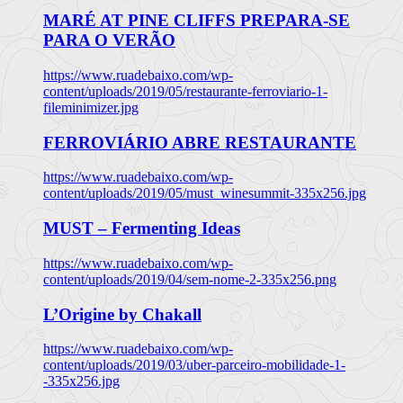
MARÉ AT PINE CLIFFS PREPARA-SE
PARA O VERÃO
https://www.ruadebaixo.com/wp-
content/uploads/2019/05/restaurante-ferroviario-1-
fileminimizer.jpg
FERROVIÁRIO ABRE RESTAURANTE
https://www.ruadebaixo.com/wp-
content/uploads/2019/05/must_winesummit-335x256.jpg
MUST – Fermenting Ideas
https://www.ruadebaixo.com/wp-
content/uploads/2019/04/sem-nome-2-335x256.png
L’Origine by Chakall
https://www.ruadebaixo.com/wp-
content/uploads/2019/03/uber-parceiro-mobilidade-1-
-335x256.jpg