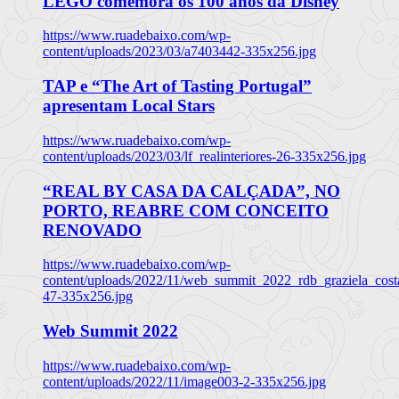
LEGO comemora os 100 anos da Disney
https://www.ruadebaixo.com/wp-
content/uploads/2023/03/a7403442-335x256.jpg
TAP e “The Art of Tasting Portugal”
apresentam Local Stars
https://www.ruadebaixo.com/wp-
content/uploads/2023/03/lf_realinteriores-26-335x256.jpg
“REAL BY CASA DA CALÇADA”, NO
PORTO, REABRE COM CONCEITO
RENOVADO
https://www.ruadebaixo.com/wp-
content/uploads/2022/11/web_summit_2022_rdb_graziela_cost
47-335x256.jpg
Web Summit 2022
https://www.ruadebaixo.com/wp-
content/uploads/2022/11/image003-2-335x256.jpg