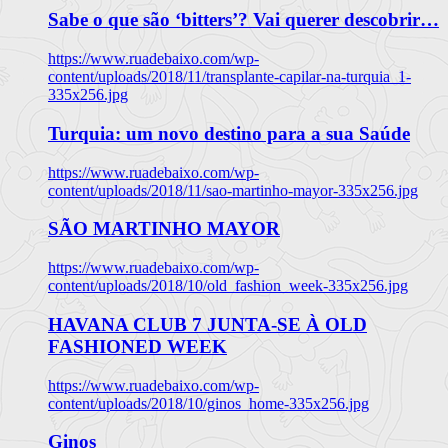
Sabe o que são ‘bitters’? Vai querer descobrir…
https://www.ruadebaixo.com/wp-
content/uploads/2018/11/transplante-capilar-na-turquia_1-
335x256.jpg
Turquia: um novo destino para a sua Saúde
https://www.ruadebaixo.com/wp-
content/uploads/2018/11/sao-martinho-mayor-335x256.jpg
SÃO MARTINHO MAYOR
https://www.ruadebaixo.com/wp-
content/uploads/2018/10/old_fashion_week-335x256.jpg
HAVANA CLUB 7 JUNTA-SE À OLD
FASHIONED WEEK
https://www.ruadebaixo.com/wp-
content/uploads/2018/10/ginos_home-335x256.jpg
Ginos