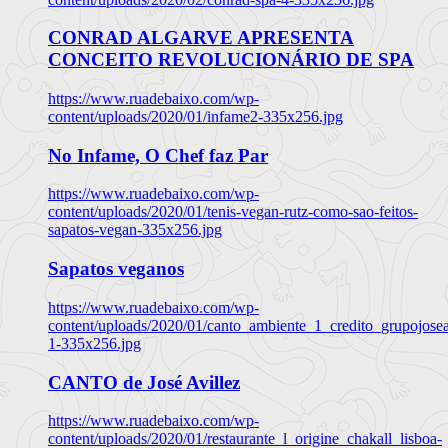
CONRAD ALGARVE APRESENTA
CONCEITO REVOLUCIONÁRIO DE SPA
https://www.ruadebaixo.com/wp-
content/uploads/2020/01/infame2-335x256.jpg
No Infame, O Chef faz Par
https://www.ruadebaixo.com/wp-
content/uploads/2020/01/tenis-vegan-rutz-como-sao-feitos-
sapatos-vegan-335x256.jpg
Sapatos veganos
https://www.ruadebaixo.com/wp-
content/uploads/2020/01/canto_ambiente_1_credito_grupojosea
1-335x256.jpg
CANTO de José Avillez
https://www.ruadebaixo.com/wp-
content/uploads/2020/01/restaurante_l_origine_chakall_lisboa-