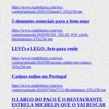
https://www.ruadebaixo.com/wp-
content/uploads/2020/10/image1-335x256.jpg
5 elementos essenciais para o bem-estar
https://www.ruadebaixo.com/wp-
content/uploads/2020/09/305_501-93_019_cmyk-
fileminimizer-335x256.jpg
LEVI’s e LEGO: Arte para vestir
https://www.ruadebaixo.com/wp-
content/uploads/2020/08/apostas-online-top-casinos-
335x256.jpg
Casinos online em Portugal
https://www.ruadebaixo.com/wp-
content/uploads/2020/07/h0a3723-fileminimizer-335x256.jpg
O LARGO DO PAÇO É O RESTAURANTE
ESTRELA MICHELIN QUE O VAI BUSCAR