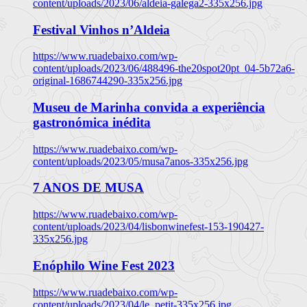
content/uploads/2023/06/aldeia-galega2-335x256.jpg
Festival Vinhos n’Aldeia
https://www.ruadebaixo.com/wp-
content/uploads/2023/06/488496-the20spot20pt_04-5b72a6-
original-1686744290-335x256.jpg
Museu de Marinha convida a experiência
gastronómica inédita
https://www.ruadebaixo.com/wp-
content/uploads/2023/05/musa7anos-335x256.jpg
7 ANOS DE MUSA
https://www.ruadebaixo.com/wp-
content/uploads/2023/04/lisbonwinefest-153-190427-
335x256.jpg
Enóphilo Wine Fest 2023
https://www.ruadebaixo.com/wp-
content/uploads/2023/04/le_petit-335x256.jpg