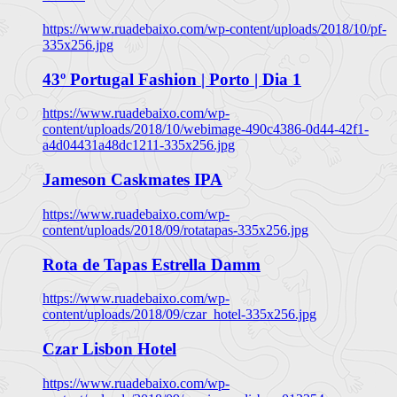
https://www.ruadebaixo.com/wp-content/uploads/2018/10/pf-
335x256.jpg
43º Portugal Fashion | Porto | Dia 1
https://www.ruadebaixo.com/wp-
content/uploads/2018/10/webimage-490c4386-0d44-42f1-
a4d04431a48dc1211-335x256.jpg
Jameson Caskmates IPA
https://www.ruadebaixo.com/wp-
content/uploads/2018/09/rotatapas-335x256.jpg
Rota de Tapas Estrella Damm
https://www.ruadebaixo.com/wp-
content/uploads/2018/09/czar_hotel-335x256.jpg
Czar Lisbon Hotel
https://www.ruadebaixo.com/wp-