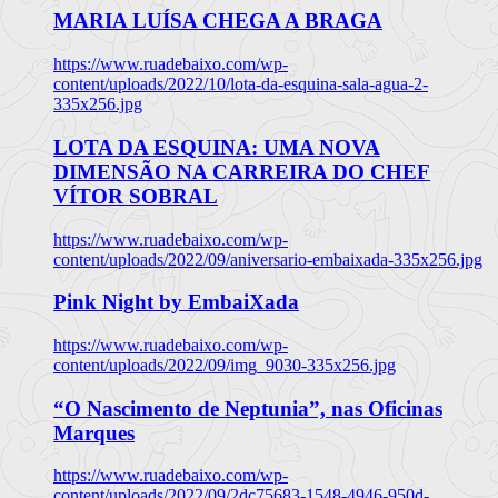
MARIA LUÍSA CHEGA A BRAGA
https://www.ruadebaixo.com/wp-
content/uploads/2022/10/lota-da-esquina-sala-agua-2-
335x256.jpg
LOTA DA ESQUINA: UMA NOVA
DIMENSÃO NA CARREIRA DO CHEF
VÍTOR SOBRAL
https://www.ruadebaixo.com/wp-
content/uploads/2022/09/aniversario-embaixada-335x256.jpg
Pink Night by EmbaiXada
https://www.ruadebaixo.com/wp-
content/uploads/2022/09/img_9030-335x256.jpg
“O Nascimento de Neptunia”, nas Oficinas
Marques
https://www.ruadebaixo.com/wp-
content/uploads/2022/09/2dc75683-1548-4946-950d-