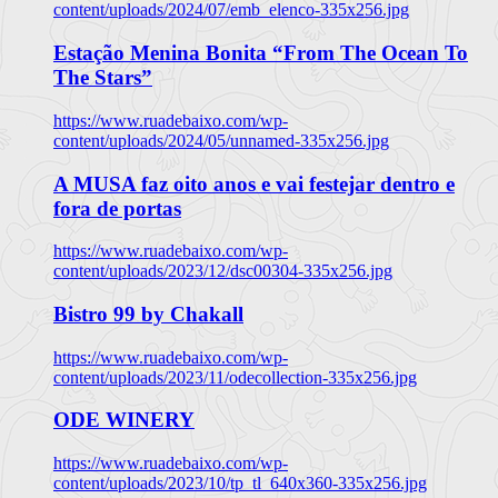
content/uploads/2024/07/emb_elenco-335x256.jpg
Estação Menina Bonita “From The Ocean To
The Stars”
https://www.ruadebaixo.com/wp-
content/uploads/2024/05/unnamed-335x256.jpg
A MUSA faz oito anos e vai festejar dentro e
fora de portas
https://www.ruadebaixo.com/wp-
content/uploads/2023/12/dsc00304-335x256.jpg
Bistro 99 by Chakall
https://www.ruadebaixo.com/wp-
content/uploads/2023/11/odecollection-335x256.jpg
ODE WINERY
https://www.ruadebaixo.com/wp-
content/uploads/2023/10/tp_tl_640x360-335x256.jpg