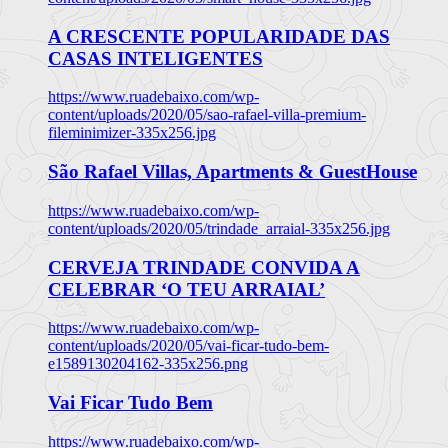
A CRESCENTE POPULARIDADE DAS
CASAS INTELIGENTES
https://www.ruadebaixo.com/wp-
content/uploads/2020/05/sao-rafael-villa-premium-
fileminimizer-335x256.jpg
São Rafael Villas, Apartments & GuestHouse
https://www.ruadebaixo.com/wp-
content/uploads/2020/05/trindade_arraial-335x256.jpg
CERVEJA TRINDADE CONVIDA A
CELEBRAR ‘O TEU ARRAIAL’
https://www.ruadebaixo.com/wp-
content/uploads/2020/05/vai-ficar-tudo-bem-
e1589130204162-335x256.png
Vai Ficar Tudo Bem
https://www.ruadebaixo.com/wp-