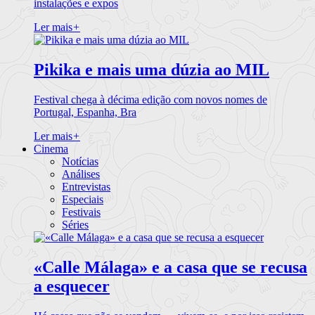
instalações e expos
Ler mais
+
Pikika e mais uma dúzia ao MIL
Festival chega à décima edição com novos nomes de
Portugal, Espanha, Bra
Ler mais
+
Cinema
Notícias
Análises
Entrevistas
Especiais
Festivais
Séries
«Calle Málaga» e a casa que se recusa
a esquecer