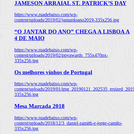
JAMESON ARRAIAL ST. PATRICK’S DAY
https://www.ruadebaixo.com/wp-
content/uploads/2019/02/jantardoano2019-335x256.jpg
“O JANTAR DO ANO” CHEGA A LISBOA A
4 DE MAIO
https://www.ruadebaixo.com/wp-
content/uploads/2019/02/ppvawards_755x470px-
335x256.jpg
Os melhores vinhos de Portugal
https://www.ruadebaixo.com/wp-
content/uploads/2019/01/img_20190121_202535_resized_20
335x256.jpg
Mesa Marcada 2018
https://www.ruadebaixo.com/wp-
content/uploads/2018/12/3_daniel-zamith-e-jorge-camilo-
335x256.jpg