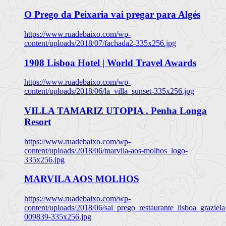
O Prego da Peixaria vai pregar para Algés
https://www.ruadebaixo.com/wp-
content/uploads/2018/07/fachada2-335x256.jpg
1908 Lisboa Hotel | World Travel Awards
https://www.ruadebaixo.com/wp-
content/uploads/2018/06/la_villa_sunset-335x256.jpg
VILLA TAMARIZ UTOPIA . Penha Longa
Resort
https://www.ruadebaixo.com/wp-
content/uploads/2018/06/marvila-aos-molhos_logo-
335x256.jpg
MARVILA AOS MOLHOS
https://www.ruadebaixo.com/wp-
content/uploads/2018/06/sai_prego_restaurante_lisboa_graziela
009839-335x256.jpg