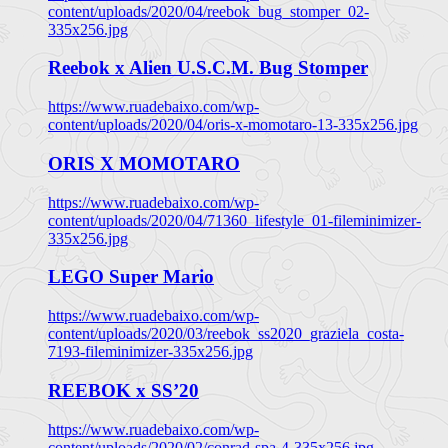
content/uploads/2020/04/reebok_bug_stomper_02-
335x256.jpg
Reebok x Alien U.S.C.M. Bug Stomper
https://www.ruadebaixo.com/wp-
content/uploads/2020/04/oris-x-momotaro-13-335x256.jpg
ORIS X MOMOTARO
https://www.ruadebaixo.com/wp-
content/uploads/2020/04/71360_lifestyle_01-fileminimizer-
335x256.jpg
LEGO Super Mario
https://www.ruadebaixo.com/wp-
content/uploads/2020/03/reebok_ss2020_graziela_costa-
7193-fileminimizer-335x256.jpg
REEBOK x SS’20
https://www.ruadebaixo.com/wp-
content/uploads/2020/02/conrad-spa-4-335x256.jpg