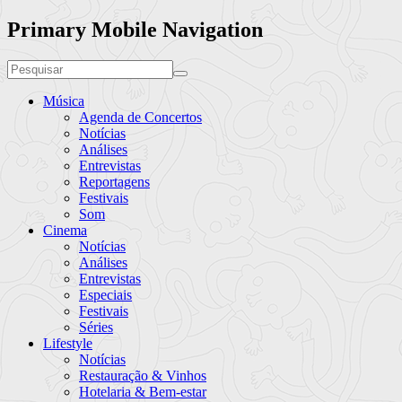
Primary Mobile Navigation
Música
Agenda de Concertos
Notícias
Análises
Entrevistas
Reportagens
Festivais
Som
Cinema
Notícias
Análises
Entrevistas
Especiais
Festivais
Séries
Lifestyle
Notícias
Restauração & Vinhos
Hotelaria & Bem-estar