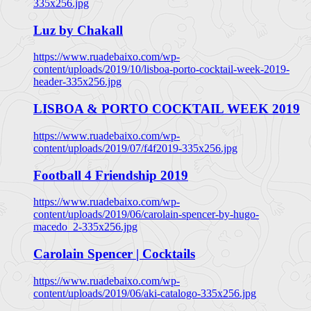
335x256.jpg
Luz by Chakall
https://www.ruadebaixo.com/wp-
content/uploads/2019/10/lisboa-porto-cocktail-week-2019-
header-335x256.jpg
LISBOA & PORTO COCKTAIL WEEK 2019
https://www.ruadebaixo.com/wp-
content/uploads/2019/07/f4f2019-335x256.jpg
Football 4 Friendship 2019
https://www.ruadebaixo.com/wp-
content/uploads/2019/06/carolain-spencer-by-hugo-
macedo_2-335x256.jpg
Carolain Spencer | Cocktails
https://www.ruadebaixo.com/wp-
content/uploads/2019/06/aki-catalogo-335x256.jpg