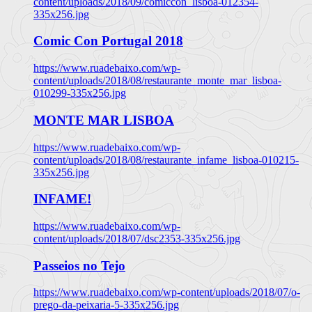
content/uploads/2018/09/comiccon_lisboa-012354-
335x256.jpg
Comic Con Portugal 2018
https://www.ruadebaixo.com/wp-
content/uploads/2018/08/restaurante_monte_mar_lisboa-
010299-335x256.jpg
MONTE MAR LISBOA
https://www.ruadebaixo.com/wp-
content/uploads/2018/08/restaurante_infame_lisboa-010215-
335x256.jpg
INFAME!
https://www.ruadebaixo.com/wp-
content/uploads/2018/07/dsc2353-335x256.jpg
Passeios no Tejo
https://www.ruadebaixo.com/wp-content/uploads/2018/07/o-
prego-da-peixaria-5-335x256.jpg