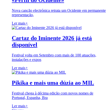
«Perfil do Ocidente»
Nova canção electrónica retrata um Ocidente em permanente
representação,
Ler mais
+
Cartaz do Iminente 2026 já está
disponível
Festival volta em Setembro com mais de 100 atuações,
instalações e expos
Ler mais
+
Pikika e mais uma dúzia ao MIL
Festival chega à décima edição com novos nomes de
Portugal, Espanha, Bra
Ler mais
+