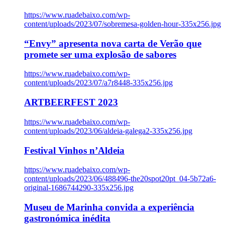
https://www.ruadebaixo.com/wp-
content/uploads/2023/07/sobremesa-golden-hour-335x256.jpg
“Envy” apresenta nova carta de Verão que
promete ser uma explosão de sabores
https://www.ruadebaixo.com/wp-
content/uploads/2023/07/a7r8448-335x256.jpg
ARTBEERFEST 2023
https://www.ruadebaixo.com/wp-
content/uploads/2023/06/aldeia-galega2-335x256.jpg
Festival Vinhos n’Aldeia
https://www.ruadebaixo.com/wp-
content/uploads/2023/06/488496-the20spot20pt_04-5b72a6-
original-1686744290-335x256.jpg
Museu de Marinha convida a experiência
gastronómica inédita