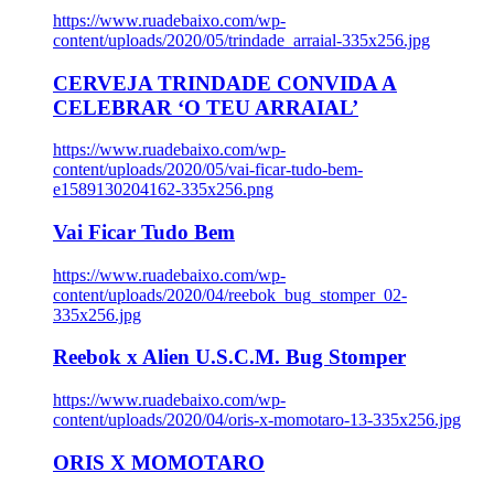
https://www.ruadebaixo.com/wp-
content/uploads/2020/05/trindade_arraial-335x256.jpg
CERVEJA TRINDADE CONVIDA A
CELEBRAR ‘O TEU ARRAIAL’
https://www.ruadebaixo.com/wp-
content/uploads/2020/05/vai-ficar-tudo-bem-
e1589130204162-335x256.png
Vai Ficar Tudo Bem
https://www.ruadebaixo.com/wp-
content/uploads/2020/04/reebok_bug_stomper_02-
335x256.jpg
Reebok x Alien U.S.C.M. Bug Stomper
https://www.ruadebaixo.com/wp-
content/uploads/2020/04/oris-x-momotaro-13-335x256.jpg
ORIS X MOMOTARO