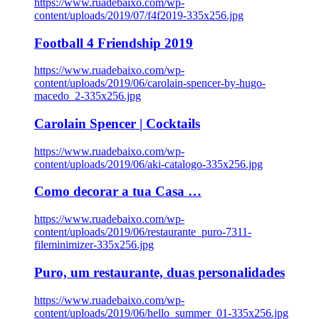
https://www.ruadebaixo.com/wp-
content/uploads/2019/07/f4f2019-335x256.jpg
Football 4 Friendship 2019
https://www.ruadebaixo.com/wp-
content/uploads/2019/06/carolain-spencer-by-hugo-
macedo_2-335x256.jpg
Carolain Spencer | Cocktails
https://www.ruadebaixo.com/wp-
content/uploads/2019/06/aki-catalogo-335x256.jpg
Como decorar a tua Casa …
https://www.ruadebaixo.com/wp-
content/uploads/2019/06/restaurante_puro-7311-
fileminimizer-335x256.jpg
Puro, um restaurante, duas personalidades
https://www.ruadebaixo.com/wp-
content/uploads/2019/06/hello_summer_01-335x256.jpg