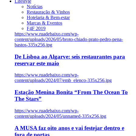
Lifestyle
Notícias
Restauração & Vinhos
Hotelaria & Bem-estar
Marcas & Eventos
F4F 2019
https://www.ruadebaixo.com/wp-
content/uploads/2026/05/broto-chiado-prato-pedro-pena-
bastos-335x256.jpg
De Lisboa ao Algarve: seis restaurantes para
reservar este maio
https://www.ruadebaixo.com/wp-
content/uploads/2024/07/emb_elenco-335x256.jpg
Estação Menina Bonita “From The Ocean To
The Stars”
https://www.ruadebaixo.com/wp-
content/uploads/2024/05/unnamed-335x256.jpg
A MUSA faz oito anos e vai festejar dentro e
fora de portas