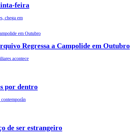
inta-feira
es, chega em
rquivo Regressa a Campolide em Outubro
iares acontece
os por dentro
s contemporân
o de ser estrangeiro