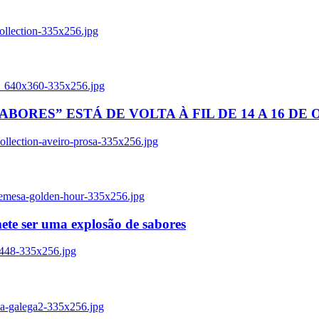
ollection-335x256.jpg
tl_640x360-335x256.jpg
BORES” ESTÁ DE VOLTA À FIL DE 14 A 16 DE
llection-aveiro-prosa-335x256.jpg
remesa-golden-hour-335x256.jpg
ete ser uma explosão de sabores
8448-335x256.jpg
ia-galega2-335x256.jpg