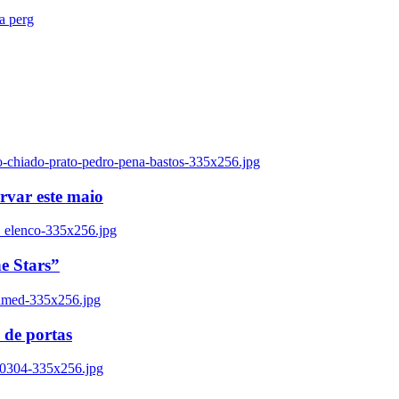
ra perg
o-chiado-prato-pedro-pena-bastos-335x256.jpg
ervar este maio
_elenco-335x256.jpg
e Stars”
named-335x256.jpg
 de portas
00304-335x256.jpg