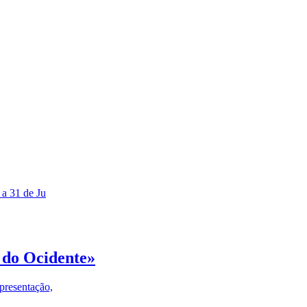
 a 31 de Ju
 do Ocidente»
presentação,