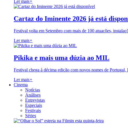
Ler mais
+
Cartaz do Iminente 2026 já está dispon
Festival volta em Setembro com mais de 100 atuações, instalaç
Ler mais
+
Pikika e mais uma dúzia ao MIL
Festival chega à décima edição com novos nomes de Portugal,
Ler mais
+
Cinema
Notícias
Análises
Entrevistas
Especiais
Festivais
Séries