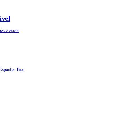
ível
ões e expos
 Espanha, Bra