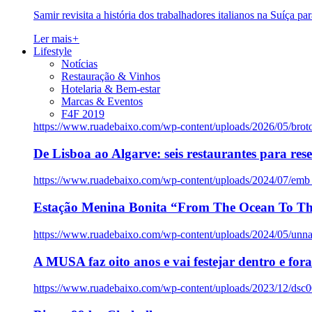
Samir revisita a história dos trabalhadores italianos na Suíça pa
Ler mais
+
Lifestyle
Notícias
Restauração & Vinhos
Hotelaria & Bem-estar
Marcas & Eventos
F4F 2019
https://www.ruadebaixo.com/wp-content/uploads/2026/05/brot
De Lisboa ao Algarve: seis restaurantes para res
https://www.ruadebaixo.com/wp-content/uploads/2024/07/emb
Estação Menina Bonita “From The Ocean To Th
https://www.ruadebaixo.com/wp-content/uploads/2024/05/un
A MUSA faz oito anos e vai festejar dentro e fora
https://www.ruadebaixo.com/wp-content/uploads/2023/12/dsc