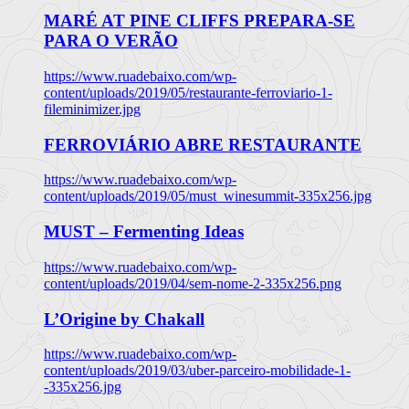
MARÉ AT PINE CLIFFS PREPARA-SE
PARA O VERÃO
https://www.ruadebaixo.com/wp-
content/uploads/2019/05/restaurante-ferroviario-1-
fileminimizer.jpg
FERROVIÁRIO ABRE RESTAURANTE
https://www.ruadebaixo.com/wp-
content/uploads/2019/05/must_winesummit-335x256.jpg
MUST – Fermenting Ideas
https://www.ruadebaixo.com/wp-
content/uploads/2019/04/sem-nome-2-335x256.png
L’Origine by Chakall
https://www.ruadebaixo.com/wp-
content/uploads/2019/03/uber-parceiro-mobilidade-1-
-335x256.jpg