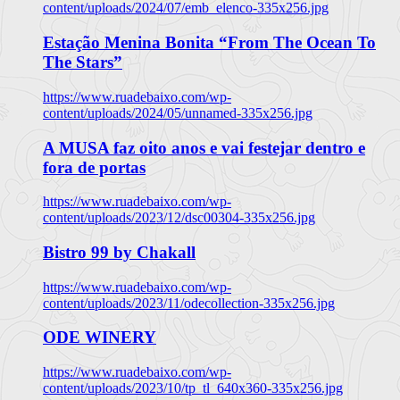
content/uploads/2024/07/emb_elenco-335x256.jpg
Estação Menina Bonita “From The Ocean To
The Stars”
https://www.ruadebaixo.com/wp-
content/uploads/2024/05/unnamed-335x256.jpg
A MUSA faz oito anos e vai festejar dentro e
fora de portas
https://www.ruadebaixo.com/wp-
content/uploads/2023/12/dsc00304-335x256.jpg
Bistro 99 by Chakall
https://www.ruadebaixo.com/wp-
content/uploads/2023/11/odecollection-335x256.jpg
ODE WINERY
https://www.ruadebaixo.com/wp-
content/uploads/2023/10/tp_tl_640x360-335x256.jpg