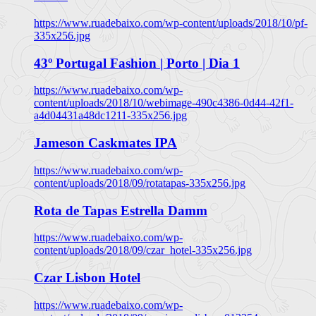
https://www.ruadebaixo.com/wp-content/uploads/2018/10/pf-
335x256.jpg
43º Portugal Fashion | Porto | Dia 1
https://www.ruadebaixo.com/wp-
content/uploads/2018/10/webimage-490c4386-0d44-42f1-
a4d04431a48dc1211-335x256.jpg
Jameson Caskmates IPA
https://www.ruadebaixo.com/wp-
content/uploads/2018/09/rotatapas-335x256.jpg
Rota de Tapas Estrella Damm
https://www.ruadebaixo.com/wp-
content/uploads/2018/09/czar_hotel-335x256.jpg
Czar Lisbon Hotel
https://www.ruadebaixo.com/wp-