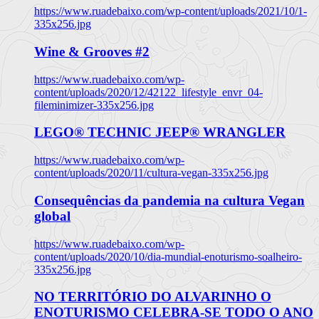
https://www.ruadebaixo.com/wp-content/uploads/2021/10/1-
335x256.jpg
Wine & Grooves #2
https://www.ruadebaixo.com/wp-
content/uploads/2020/12/42122_lifestyle_envr_04-
fileminimizer-335x256.jpg
LEGO® TECHNIC JEEP® WRANGLER
https://www.ruadebaixo.com/wp-
content/uploads/2020/11/cultura-vegan-335x256.jpg
Consequências da pandemia na cultura Vegan
global
https://www.ruadebaixo.com/wp-
content/uploads/2020/10/dia-mundial-enoturismo-soalheiro-
335x256.jpg
NO TERRITÓRIO DO ALVARINHO O
ENOTURISMO CELEBRA-SE TODO O ANO