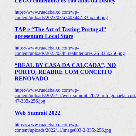
LEGO comemora os 100 anos da Disney
https://www.ruadebaixo.com/wp-
content/uploads/2023/03/a7403442-335x256.jpg
TAP e “The Art of Tasting Portugal”
apresentam Local Stars
https://www.ruadebaixo.com/wp-
content/uploads/2023/03/lf_realinteriores-26-335x256.jpg
“REAL BY CASA DA CALÇADA”, NO
PORTO, REABRE COM CONCEITO
RENOVADO
https://www.ruadebaixo.com/wp-
content/uploads/2022/11/web_summit_2022_rdb_graziela_cost
47-335x256.jpg
Web Summit 2022
https://www.ruadebaixo.com/wp-
content/uploads/2022/11/image003-2-335x256.jpg