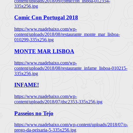
content/uploads/2018/09/comiccon_lisboa-012354-
335x256.jpg
Comic Con Portugal 2018
https://www.ruadebaixo.com/wp-
content/uploads/2018/08/restaurante_monte_mar_lisboa-
010299-335x256.jpg
MONTE MAR LISBOA
https://www.ruadebaixo.com/wp-
content/uploads/2018/08/restaurante_infame_lisboa-010215-
335x256.jpg
INFAME!
https://www.ruadebaixo.com/wp-
content/uploads/2018/07/dsc2353-335x256.jpg
Passeios no Tejo
https://www.ruadebaixo.com/wp-content/uploads/2018/07/o-
prego-da-peixaria-5-335x256.jpg