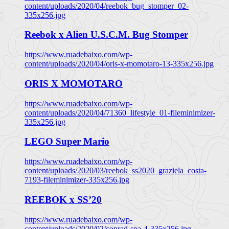
content/uploads/2020/04/reebok_bug_stomper_02-
335x256.jpg
Reebok x Alien U.S.C.M. Bug Stomper
https://www.ruadebaixo.com/wp-
content/uploads/2020/04/oris-x-momotaro-13-335x256.jpg
ORIS X MOMOTARO
https://www.ruadebaixo.com/wp-
content/uploads/2020/04/71360_lifestyle_01-fileminimizer-
335x256.jpg
LEGO Super Mario
https://www.ruadebaixo.com/wp-
content/uploads/2020/03/reebok_ss2020_graziela_costa-
7193-fileminimizer-335x256.jpg
REEBOK x SS’20
https://www.ruadebaixo.com/wp-
content/uploads/2020/02/conrad-spa-4-335x256.jpg