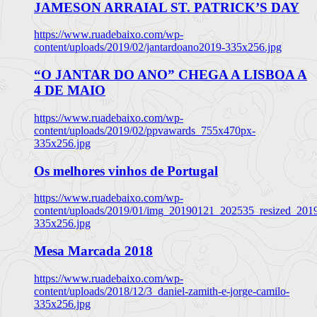
JAMESON ARRAIAL ST. PATRICK’S DAY
https://www.ruadebaixo.com/wp-
content/uploads/2019/02/jantardoano2019-335x256.jpg
“O JANTAR DO ANO” CHEGA A LISBOA A
4 DE MAIO
https://www.ruadebaixo.com/wp-
content/uploads/2019/02/ppvawards_755x470px-
335x256.jpg
Os melhores vinhos de Portugal
https://www.ruadebaixo.com/wp-
content/uploads/2019/01/img_20190121_202535_resized_20
335x256.jpg
Mesa Marcada 2018
https://www.ruadebaixo.com/wp-
content/uploads/2018/12/3_daniel-zamith-e-jorge-camilo-
335x256.jpg