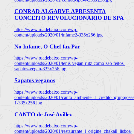
CONRAD ALGARVE APRESENTA
CONCEITO REVOLUCIONÁRIO DE SPA
https://www.ruadebaixo.com/wp-
content/uploads/2020/01/infame2-335x256.jpg
No Infame, O Chef faz Par
https://www.ruadebaixo.com/wp-
content/uploads/2020/01/tenis-vegan-rutz-como-sao-feitos-
sapatos-vegan-335x256.jpg
Sapatos veganos
https://www.ruadebaixo.com/wp-
content/uploads/2020/01/canto_ambiente_1_credito_grupojosea
1-335x256.jpg
CANTO de José Avillez
https://www.ruadebaixo.com/wp-
content/uploads/2020/01/restaurante_l_origine_chakall_lisboa-