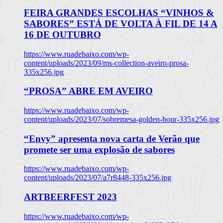
FEIRA GRANDES ESCOLHAS “VINHOS &
SABORES” ESTÁ DE VOLTA À FIL DE 14 A
16 DE OUTUBRO
https://www.ruadebaixo.com/wp-
content/uploads/2023/09/ms-collection-aveiro-prosa-
335x256.jpg
“PROSA” ABRE EM AVEIRO
https://www.ruadebaixo.com/wp-
content/uploads/2023/07/sobremesa-golden-hour-335x256.jpg
“Envy” apresenta nova carta de Verão que
promete ser uma explosão de sabores
https://www.ruadebaixo.com/wp-
content/uploads/2023/07/a7r8448-335x256.jpg
ARTBEERFEST 2023
https://www.ruadebaixo.com/wp-