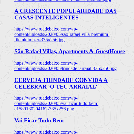
A CRESCENTE POPULARIDADE DAS
CASAS INTELIGENTES
https://www.ruadebaixo.com/wp-
content/uploads/2020/05/sao-rafael-villa-premium-
fileminimizer-335x256.jpg
São Rafael Villas, Apartments & GuestHouse
https://www.ruadebaixo.com/wp-
content/uploads/2020/05/trindade_arraial-335x256.jpg
CERVEJA TRINDADE CONVIDA A
CELEBRAR ‘O TEU ARRAIAL’
https://www.ruadebaixo.com/wp-
content/uploads/2020/05/vai-ficar-tudo-bem-
e1589130204162-335x256.png
Vai Ficar Tudo Bem
https://www.ruadebaixo.com/wp-