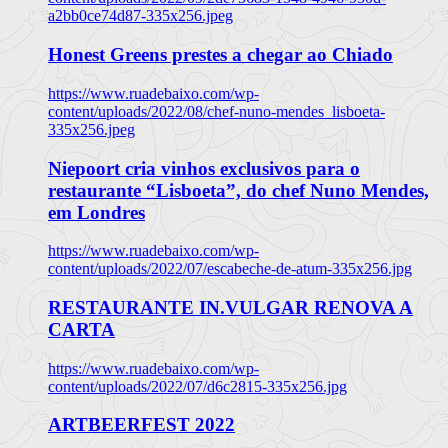
a2bb0ce74d87-335x256.jpeg
Honest Greens prestes a chegar ao Chiado
https://www.ruadebaixo.com/wp-
content/uploads/2022/08/chef-nuno-mendes_lisboeta-
335x256.jpeg
Niepoort cria vinhos exclusivos para o
restaurante “Lisboeta”, do chef Nuno Mendes,
em Londres
https://www.ruadebaixo.com/wp-
content/uploads/2022/07/escabeche-de-atum-335x256.jpg
RESTAURANTE IN.VULGAR RENOVA A
CARTA
https://www.ruadebaixo.com/wp-
content/uploads/2022/07/d6c2815-335x256.jpg
ARTBEERFEST 2022