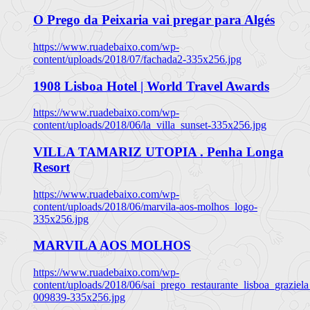
O Prego da Peixaria vai pregar para Algés
https://www.ruadebaixo.com/wp-
content/uploads/2018/07/fachada2-335x256.jpg
1908 Lisboa Hotel | World Travel Awards
https://www.ruadebaixo.com/wp-
content/uploads/2018/06/la_villa_sunset-335x256.jpg
VILLA TAMARIZ UTOPIA . Penha Longa
Resort
https://www.ruadebaixo.com/wp-
content/uploads/2018/06/marvila-aos-molhos_logo-
335x256.jpg
MARVILA AOS MOLHOS
https://www.ruadebaixo.com/wp-
content/uploads/2018/06/sai_prego_restaurante_lisboa_graziela
009839-335x256.jpg