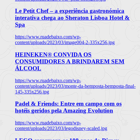
Le Petit Chef – a experiência gastronómica
interativa chega ao Sheraton Lisboa Hotel &
Spa
https://www.ruadebaixo.com/wp-
content/uploads/2023/03/image004-2-335x256.jpg
HEINEKEN® CONVIDA OS
CONSUMIDORES A BRINDAREM SEM
ÁLCOOL
https://www.ruadebaixo.com/wp-
content/uploads/2023/03/monte-da-bemposta-bemposta-final-
145-335x256.jpg
Padel & Friends: Entre em campo com os
hotéis geridos pela Amazing Evolution
https://www.ruadebaixo.com/wp-
content/uploads/2023/03/legodisney-scaled.jpg