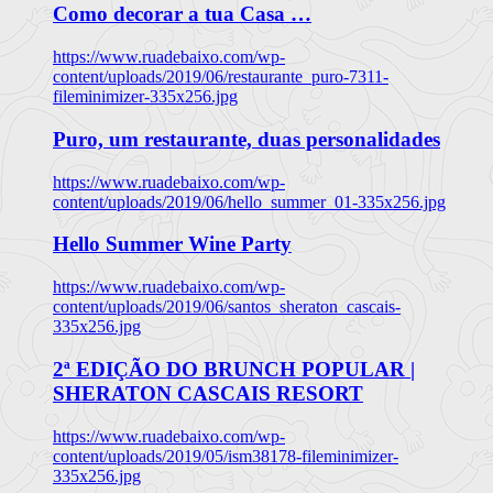
Como decorar a tua Casa …
https://www.ruadebaixo.com/wp-
content/uploads/2019/06/restaurante_puro-7311-
fileminimizer-335x256.jpg
Puro, um restaurante, duas personalidades
https://www.ruadebaixo.com/wp-
content/uploads/2019/06/hello_summer_01-335x256.jpg
Hello Summer Wine Party
https://www.ruadebaixo.com/wp-
content/uploads/2019/06/santos_sheraton_cascais-
335x256.jpg
2ª EDIÇÃO DO BRUNCH POPULAR |
SHERATON CASCAIS RESORT
https://www.ruadebaixo.com/wp-
content/uploads/2019/05/ism38178-fileminimizer-
335x256.jpg