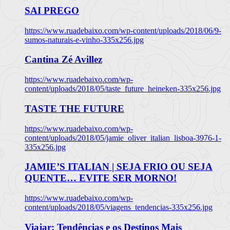
SAI PREGO
https://www.ruadebaixo.com/wp-content/uploads/2018/06/9-
sumos-naturais-e-vinho-335x256.jpg
Cantina Zé Avillez
https://www.ruadebaixo.com/wp-
content/uploads/2018/05/taste_future_heineken-335x256.jpg
TASTE THE FUTURE
https://www.ruadebaixo.com/wp-
content/uploads/2018/05/jamie_oliver_italian_lisboa-3976-1-
335x256.jpg
JAMIE’S ITALIAN | SEJA FRIO OU SEJA
QUENTE… EVITE SER MORNO!
https://www.ruadebaixo.com/wp-
content/uploads/2018/05/viagens_tendencias-335x256.jpg
Viajar: Tendências e os Destinos Mais