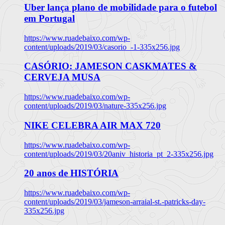
Uber lança plano de mobilidade para o futebol
em Portugal
https://www.ruadebaixo.com/wp-
content/uploads/2019/03/casorio_-1-335x256.jpg
CASÓRIO: JAMESON CASKMATES &
CERVEJA MUSA
https://www.ruadebaixo.com/wp-
content/uploads/2019/03/nature-335x256.jpg
NIKE CELEBRA AIR MAX 720
https://www.ruadebaixo.com/wp-
content/uploads/2019/03/20aniv_historia_pt_2-335x256.jpg
20 anos de HISTÓRIA
https://www.ruadebaixo.com/wp-
content/uploads/2019/03/jameson-arraial-st.-patricks-day-
335x256.jpg