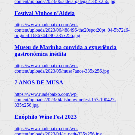
content/uploads/2023/06/aldeia-galega2-335x256.jpg
Festival Vinhos n’Aldeia
https://www.ruadebaixo.com/wp-
content/uploads/2023/06/488496-the20spot20pt_04-5b72a6-
original-1686744290-335x256.jpg
Museu de Marinha convida a experiência
gastronómica inédita
https://www.ruadebaixo.com/wp-
content/uploads/2023/05/musa7anos-335x256.jpg
7 ANOS DE MUSA
https://www.ruadebaixo.com/wp-
content/uploads/2023/04/lisbonwinefest-153-190427-
335x256.jpg
Enóphilo Wine Fest 2023
https://www.ruadebaixo.com/wp-
content/uploads/2023/04/le_petit-335x256.jpg