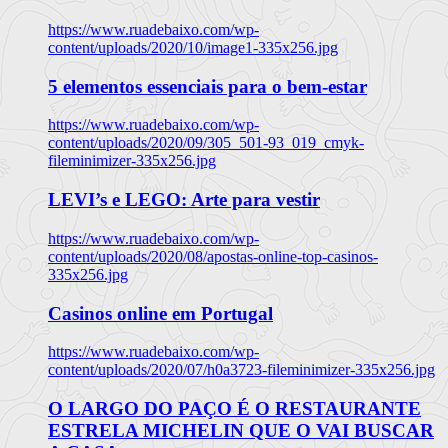
https://www.ruadebaixo.com/wp-
content/uploads/2020/10/image1-335x256.jpg
5 elementos essenciais para o bem-estar
https://www.ruadebaixo.com/wp-
content/uploads/2020/09/305_501-93_019_cmyk-
fileminimizer-335x256.jpg
LEVI’s e LEGO: Arte para vestir
https://www.ruadebaixo.com/wp-
content/uploads/2020/08/apostas-online-top-casinos-
335x256.jpg
Casinos online em Portugal
https://www.ruadebaixo.com/wp-
content/uploads/2020/07/h0a3723-fileminimizer-335x256.jpg
O LARGO DO PAÇO É O RESTAURANTE
ESTRELA MICHELIN QUE O VAI BUSCAR