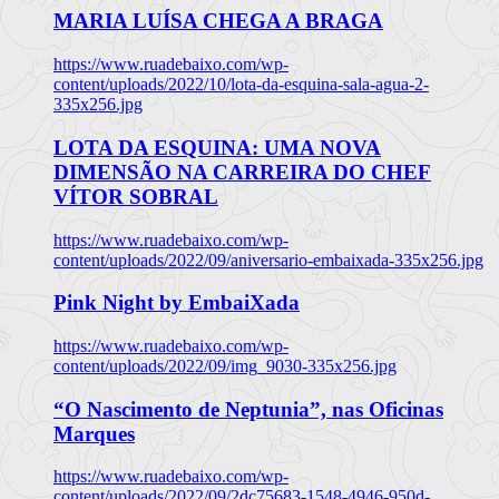
MARIA LUÍSA CHEGA A BRAGA
https://www.ruadebaixo.com/wp-
content/uploads/2022/10/lota-da-esquina-sala-agua-2-
335x256.jpg
LOTA DA ESQUINA: UMA NOVA
DIMENSÃO NA CARREIRA DO CHEF
VÍTOR SOBRAL
https://www.ruadebaixo.com/wp-
content/uploads/2022/09/aniversario-embaixada-335x256.jpg
Pink Night by EmbaiXada
https://www.ruadebaixo.com/wp-
content/uploads/2022/09/img_9030-335x256.jpg
“O Nascimento de Neptunia”, nas Oficinas
Marques
https://www.ruadebaixo.com/wp-
content/uploads/2022/09/2dc75683-1548-4946-950d-