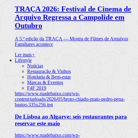
TRAÇA 2026: Festival de Cinema de
Arquivo Regressa a Campolide em
Outubro
A 5.ª edição da TRAÇA — Mostra de Filmes de Arquivos
Familiares acontece
Ler mais
+
Lifestyle
Notícias
Restauração & Vinhos
Hotelaria & Bem-estar
Marcas & Eventos
F4F 2019
https://www.ruadebaixo.com/wp-
content/uploads/2026/05/broto-chiado-prato-pedro-pena-
bastos-335x256.jpg
De Lisboa ao Algarve: seis restaurantes para
reservar este maio
https://www.ruadebaixo.com/wp-