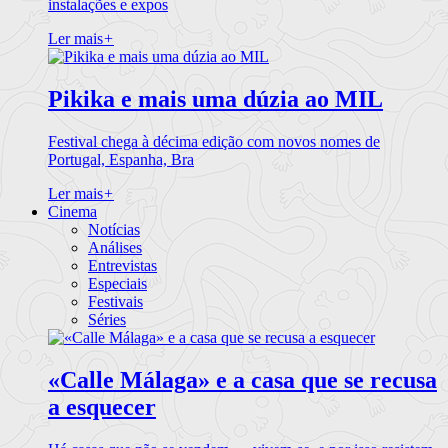
instalações e expos
Ler mais
+
Pikika e mais uma dúzia ao MIL
Festival chega à décima edição com novos nomes de
Portugal, Espanha, Bra
Ler mais
+
Cinema
Notícias
Análises
Entrevistas
Especiais
Festivais
Séries
«Calle Málaga» e a casa que se recusa
a esquecer