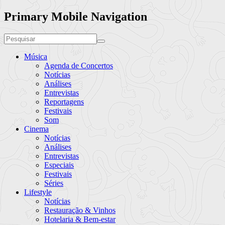
Primary Mobile Navigation
Música
Agenda de Concertos
Notícias
Análises
Entrevistas
Reportagens
Festivais
Som
Cinema
Notícias
Análises
Entrevistas
Especiais
Festivais
Séries
Lifestyle
Notícias
Restauração & Vinhos
Hotelaria & Bem-estar