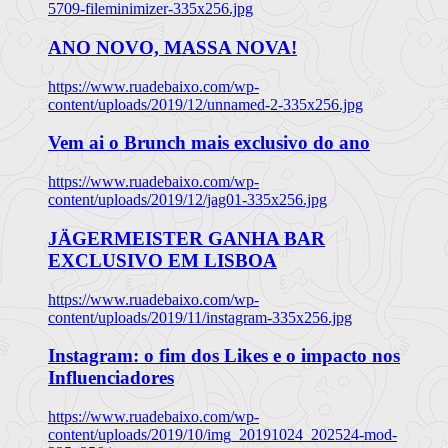
5709-fileminimizer-335x256.jpg
ANO NOVO, MASSA NOVA!
https://www.ruadebaixo.com/wp-
content/uploads/2019/12/unnamed-2-335x256.jpg
Vem ai o Brunch mais exclusivo do ano
https://www.ruadebaixo.com/wp-
content/uploads/2019/12/jag01-335x256.jpg
JÄGERMEISTER GANHA BAR
EXCLUSIVO EM LISBOA
https://www.ruadebaixo.com/wp-
content/uploads/2019/11/instagram-335x256.jpg
Instagram: o fim dos Likes e o impacto nos
Influenciadores
https://www.ruadebaixo.com/wp-
content/uploads/2019/10/img_20191024_202524-mod-