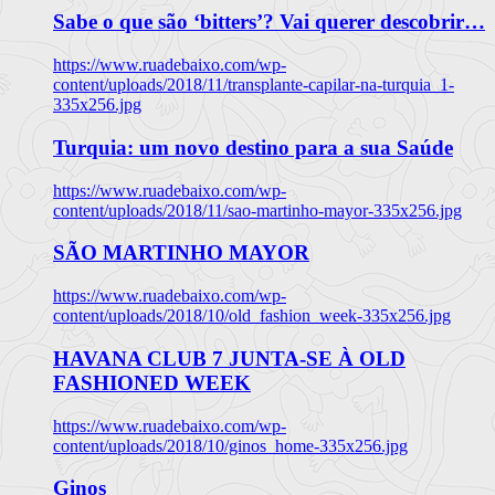
Sabe o que são ‘bitters’? Vai querer descobrir…
https://www.ruadebaixo.com/wp-
content/uploads/2018/11/transplante-capilar-na-turquia_1-
335x256.jpg
Turquia: um novo destino para a sua Saúde
https://www.ruadebaixo.com/wp-
content/uploads/2018/11/sao-martinho-mayor-335x256.jpg
SÃO MARTINHO MAYOR
https://www.ruadebaixo.com/wp-
content/uploads/2018/10/old_fashion_week-335x256.jpg
HAVANA CLUB 7 JUNTA-SE À OLD
FASHIONED WEEK
https://www.ruadebaixo.com/wp-
content/uploads/2018/10/ginos_home-335x256.jpg
Ginos