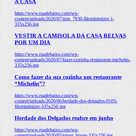
A CASA
https://www.ruadebaixo.com/wp-
content/uploads/2020/07/img_7930-fileminimizer-1-
335x256.jpg
VESTIR A CAMISOLA DA CASA RELVAS
POR UM DIA
https://www.ruadebaixo.com/wp-
content/uploads/2020/07/fazer-cozinha-restaurante-michelin-
335x256.jpg
Como fazer da sua cozinha um restaurante
“Michelin”?
https://www.ruadebaixo.com/wp-
content/uploads/2020/06/herdade-dos-delgados-0105-
fileminimizer-335x256.jpg
Herdade dos Delgados reabre em junho
https://www.ruadebaixo.com/wp-
content/uploads/2020/05/smart_house-335x256.jpg