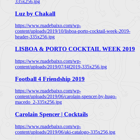
335x256.jpg
Luz by Chakall
https://www.ruadebaixo.com/wp-
content/uploads/2019/10/lisboa-porto-cocktail-week-2019-
header-335x256.jpg
LISBOA & PORTO COCKTAIL WEEK 2019
https://www.ruadebaixo.com/wp-
content/uploads/2019/07/f4f2019-335x256.jpg
Football 4 Friendship 2019
https://www.ruadebaixo.com/wp-
content/uploads/2019/06/carolain-spencer-by-hugo-
macedo_2-335x256.jpg
Carolain Spencer | Cocktails
https://www.ruadebaixo.com/wp-
content/uploads/2019/06/aki-catalogo-335x256.jpg