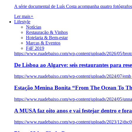
A série documental de Luís Costa acompanha quatro fotógrafo
Ler mais
+
Lifestyle
Notícias
Restauração & Vinhos
Hotelaria & Bem-estar
Marcas & Eventos
F4F 2019
https://www.ruadebaixo.com/wp-content/uploads/2026/05/brot
De Lisboa ao Algarve: seis restaurantes para res
https://www.ruadebaixo.com/wp-content/uploads/2024/07/emb
Estação Menina Bonita “From The Ocean To Th
https://www.ruadebaixo.com/wp-content/uploads/2024/05/un
A MUSA faz oito anos e vai festejar dentro e fora
https://www.ruadebaixo.com/wp-content/uploads/2023/12/dsc