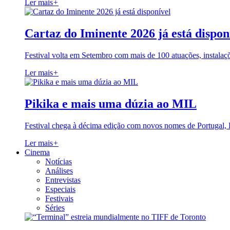
Ler mais
+
Cartaz do Iminente 2026 já está dispon
Festival volta em Setembro com mais de 100 atuações, instalaç
Ler mais
+
Pikika e mais uma dúzia ao MIL
Festival chega à décima edição com novos nomes de Portugal,
Ler mais
+
Cinema
Notícias
Análises
Entrevistas
Especiais
Festivais
Séries