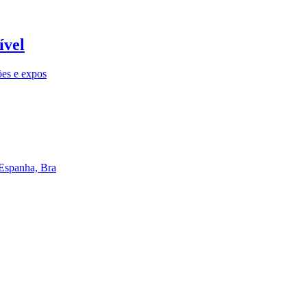
ível
ões e expos
 Espanha, Bra