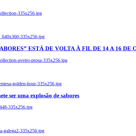
ollection-335x256.jpg
tl_640x360-335x256.jpg
BORES” ESTÁ DE VOLTA À FIL DE 14 A 16 DE
llection-aveiro-prosa-335x256.jpg
remesa-golden-hour-335x256.jpg
ete ser uma explosão de sabores
8448-335x256.jpg
ia-galega2-335x256.jpg