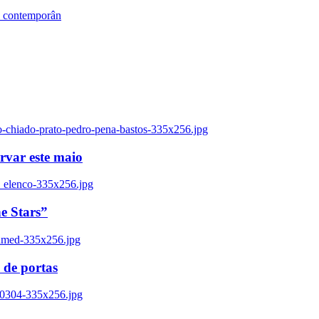
s contemporân
o-chiado-prato-pedro-pena-bastos-335x256.jpg
ervar este maio
_elenco-335x256.jpg
e Stars”
named-335x256.jpg
 de portas
00304-335x256.jpg