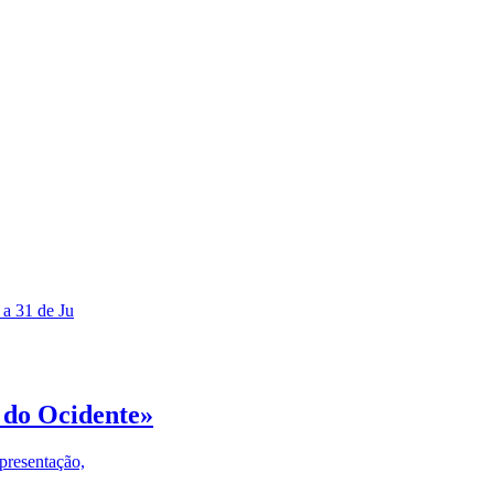
 a 31 de Ju
 do Ocidente»
presentação,