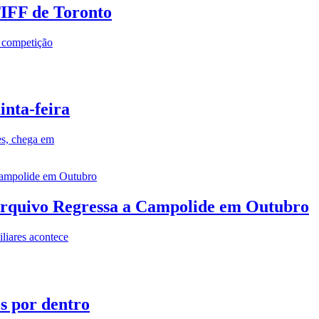
TIFF de Toronto
a competição
inta-feira
es, chega em
rquivo Regressa a Campolide em Outubro
iares acontece
os por dentro