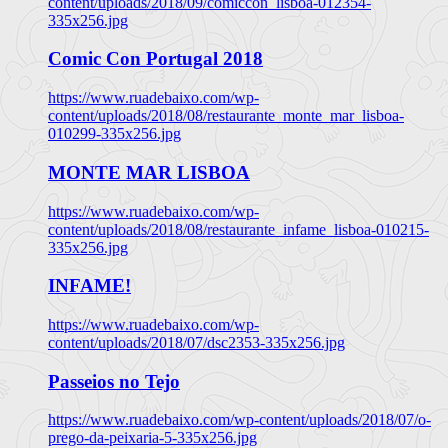
content/uploads/2018/09/comiccon_lisboa-012354-
335x256.jpg
Comic Con Portugal 2018
https://www.ruadebaixo.com/wp-
content/uploads/2018/08/restaurante_monte_mar_lisboa-
010299-335x256.jpg
MONTE MAR LISBOA
https://www.ruadebaixo.com/wp-
content/uploads/2018/08/restaurante_infame_lisboa-010215-
335x256.jpg
INFAME!
https://www.ruadebaixo.com/wp-
content/uploads/2018/07/dsc2353-335x256.jpg
Passeios no Tejo
https://www.ruadebaixo.com/wp-content/uploads/2018/07/o-
prego-da-peixaria-5-335x256.jpg