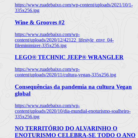
https://www.ruadebaixo.com/wp-content/uploads/2021/10/1-
335x256.jpg
Wine & Grooves #2
https://www.ruadebaixo.com/wp-
content/uploads/2020/12/42122_lifestyle_envr_04-
fileminimizer-335x256.jpg
LEGO® TECHNIC JEEP® WRANGLER
https://www.ruadebaixo.com/wp-
content/uploads/2020/11/cultura-vegan-335x256.jpg
Consequências da pandemia na cultura Vegan
global
https://www.ruadebaixo.com/wp-
content/uploads/2020/10/dia-mundial-enoturismo-soalheiro-
335x256.jpg
NO TERRITÓRIO DO ALVARINHO O
ENOTURISMO CELEBRA-SE TODO O ANO