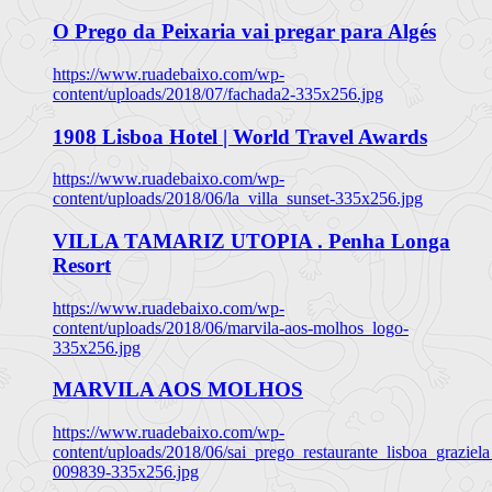
O Prego da Peixaria vai pregar para Algés
https://www.ruadebaixo.com/wp-
content/uploads/2018/07/fachada2-335x256.jpg
1908 Lisboa Hotel | World Travel Awards
https://www.ruadebaixo.com/wp-
content/uploads/2018/06/la_villa_sunset-335x256.jpg
VILLA TAMARIZ UTOPIA . Penha Longa
Resort
https://www.ruadebaixo.com/wp-
content/uploads/2018/06/marvila-aos-molhos_logo-
335x256.jpg
MARVILA AOS MOLHOS
https://www.ruadebaixo.com/wp-
content/uploads/2018/06/sai_prego_restaurante_lisboa_graziela
009839-335x256.jpg