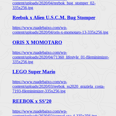
content/uploads/2020/04/reebok_bug_stomper_02-
335x256.jpg
Reebok x Alien U.S.C.M. Bug Stomper
https://www.ruadebaixo.com/wp-
content/uploads/2020/04/oris-x-momotaro-13-335x256.jpg
ORIS X MOMOTARO
https://www.ruadebaixo.com/wp-
content/uploads/2020/04/71360_lifestyle_01-fileminimizer-
335x256.jpg
LEGO Super Mario
https://www.ruadebaixo.com/wp-
content/uploads/2020/03/reebok_ss2020_graziela_costa-
7193-fileminimizer-335x256.jpg
REEBOK x SS’20
https://www.ruadebaixo.com/wp-
content/uploads/2020/02/conrad-spa-4-335x256.jpg