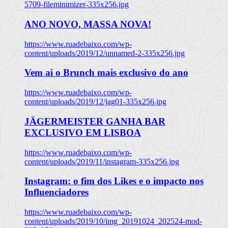
5709-fileminimizer-335x256.jpg
ANO NOVO, MASSA NOVA!
https://www.ruadebaixo.com/wp-
content/uploads/2019/12/unnamed-2-335x256.jpg
Vem ai o Brunch mais exclusivo do ano
https://www.ruadebaixo.com/wp-
content/uploads/2019/12/jag01-335x256.jpg
JÄGERMEISTER GANHA BAR
EXCLUSIVO EM LISBOA
https://www.ruadebaixo.com/wp-
content/uploads/2019/11/instagram-335x256.jpg
Instagram: o fim dos Likes e o impacto nos
Influenciadores
https://www.ruadebaixo.com/wp-
content/uploads/2019/10/img_20191024_202524-mod-