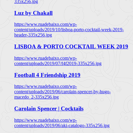
335x256.jpg
Luz by Chakall
https://www.ruadebaixo.com/wp-
content/uploads/2019/10/lisboa-porto-cocktail-week-2019-
header-335x256.jpg
LISBOA & PORTO COCKTAIL WEEK 2019
https://www.ruadebaixo.com/wp-
content/uploads/2019/07/f4f2019-335x256.jpg
Football 4 Friendship 2019
https://www.ruadebaixo.com/wp-
content/uploads/2019/06/carolain-spencer-by-hugo-
macedo_2-335x256.jpg
Carolain Spencer | Cocktails
https://www.ruadebaixo.com/wp-
content/uploads/2019/06/aki-catalogo-335x256.jpg