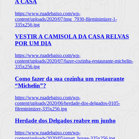
A CASA
https://www.ruadebaixo.com/wp-
content/uploads/2020/07/img_7930-fileminimizer-1-
335x256.jpg
VESTIR A CAMISOLA DA CASA RELVAS
POR UM DIA
https://www.ruadebaixo.com/wp-
content/uploads/2020/07/fazer-cozinha-restaurante-michelin-
335x256.jpg
Como fazer da sua cozinha um restaurante
“Michelin”?
https://www.ruadebaixo.com/wp-
content/uploads/2020/06/herdade-dos-delgados-0105-
fileminimizer-335x256.jpg
Herdade dos Delgados reabre em junho
https://www.ruadebaixo.com/wp-
content/uploads/2020/05/smart_house-335x256.jpg