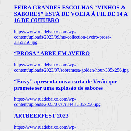
FEIRA GRANDES ESCOLHAS “VINHOS &
SABORES” ESTÁ DE VOLTA À FIL DE 14 A
16 DE OUTUBRO
https://www.ruadebaixo.com/wp-
content/uploads/2023/09/ms-collection-aveiro-prosa-
335x256.jpg
“PROSA” ABRE EM AVEIRO
https://www.ruadebaixo.com/wp-
content/uploads/2023/07/sobremesa-golden-hour-335x256.jpg
“Envy” apresenta nova carta de Verão que
promete ser uma explosão de sabores
https://www.ruadebaixo.com/wp-
content/uploads/2023/07/a7r8448-335x256.jpg
ARTBEERFEST 2023
https://www.ruadebaixo.com/wp-