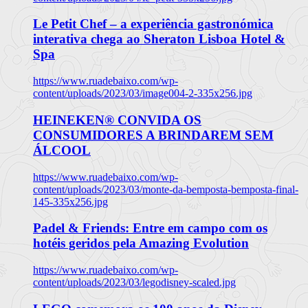
Le Petit Chef – a experiência gastronómica
interativa chega ao Sheraton Lisboa Hotel &
Spa
https://www.ruadebaixo.com/wp-
content/uploads/2023/03/image004-2-335x256.jpg
HEINEKEN® CONVIDA OS
CONSUMIDORES A BRINDAREM SEM
ÁLCOOL
https://www.ruadebaixo.com/wp-
content/uploads/2023/03/monte-da-bemposta-bemposta-final-
145-335x256.jpg
Padel & Friends: Entre em campo com os
hotéis geridos pela Amazing Evolution
https://www.ruadebaixo.com/wp-
content/uploads/2023/03/legodisney-scaled.jpg