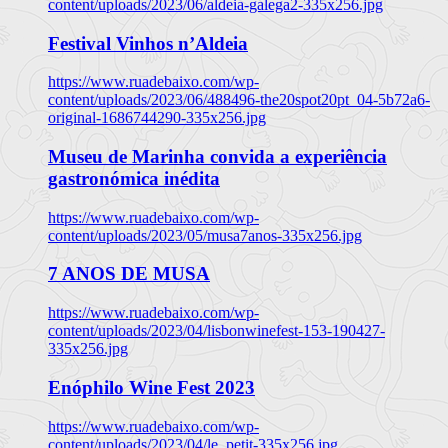
content/uploads/2023/06/aldeia-galega2-335x256.jpg
Festival Vinhos n’Aldeia
https://www.ruadebaixo.com/wp-
content/uploads/2023/06/488496-the20spot20pt_04-5b72a6-
original-1686744290-335x256.jpg
Museu de Marinha convida a experiência
gastronómica inédita
https://www.ruadebaixo.com/wp-
content/uploads/2023/05/musa7anos-335x256.jpg
7 ANOS DE MUSA
https://www.ruadebaixo.com/wp-
content/uploads/2023/04/lisbonwinefest-153-190427-
335x256.jpg
Enóphilo Wine Fest 2023
https://www.ruadebaixo.com/wp-
content/uploads/2023/04/le_petit-335x256.jpg