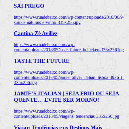
SAI PREGO
https://www.ruadebaixo.com/wp-content/uploads/2018/06/9-
sumos-naturais-e-vinho-335x256.jpg
Cantina Zé Avillez
https://www.ruadebaixo.com/wp-
content/uploads/2018/05/taste_future_heineken-335x256.jpg
TASTE THE FUTURE
https://www.ruadebaixo.com/wp-
content/uploads/2018/05/jamie_oliver_italian_lisboa-3976-1-
335x256.jpg
JAMIE’S ITALIAN | SEJA FRIO OU SEJA
QUENTE… EVITE SER MORNO!
https://www.ruadebaixo.com/wp-
content/uploads/2018/05/viagens_tendencias-335x256.jpg
Viajar: Tendências e os Destinos Mais