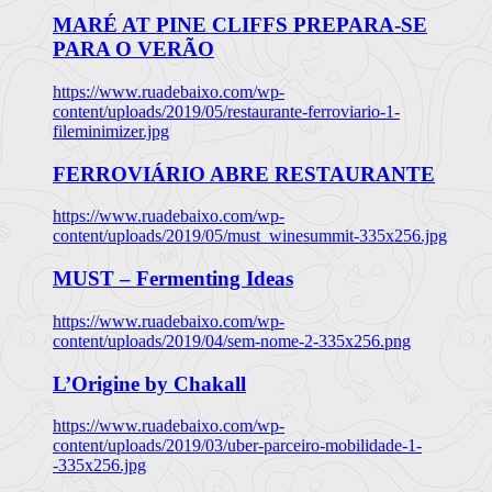
MARÉ AT PINE CLIFFS PREPARA-SE
PARA O VERÃO
https://www.ruadebaixo.com/wp-
content/uploads/2019/05/restaurante-ferroviario-1-
fileminimizer.jpg
FERROVIÁRIO ABRE RESTAURANTE
https://www.ruadebaixo.com/wp-
content/uploads/2019/05/must_winesummit-335x256.jpg
MUST – Fermenting Ideas
https://www.ruadebaixo.com/wp-
content/uploads/2019/04/sem-nome-2-335x256.png
L’Origine by Chakall
https://www.ruadebaixo.com/wp-
content/uploads/2019/03/uber-parceiro-mobilidade-1-
-335x256.jpg