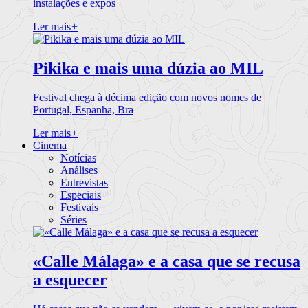
instalações e expos
Ler mais
+
Pikika e mais uma dúzia ao MIL
Festival chega à décima edição com novos nomes de
Portugal, Espanha, Bra
Ler mais
+
Cinema
Notícias
Análises
Entrevistas
Especiais
Festivais
Séries
«Calle Málaga» e a casa que se recusa
a esquecer