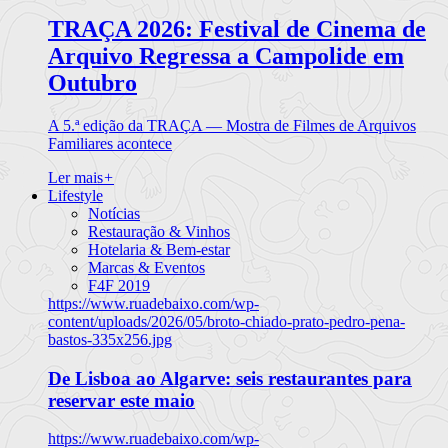
TRAÇA 2026: Festival de Cinema de
Arquivo Regressa a Campolide em
Outubro
A 5.ª edição da TRAÇA — Mostra de Filmes de Arquivos
Familiares acontece
Ler mais
+
Lifestyle
Notícias
Restauração & Vinhos
Hotelaria & Bem-estar
Marcas & Eventos
F4F 2019
https://www.ruadebaixo.com/wp-
content/uploads/2026/05/broto-chiado-prato-pedro-pena-
bastos-335x256.jpg
De Lisboa ao Algarve: seis restaurantes para
reservar este maio
https://www.ruadebaixo.com/wp-