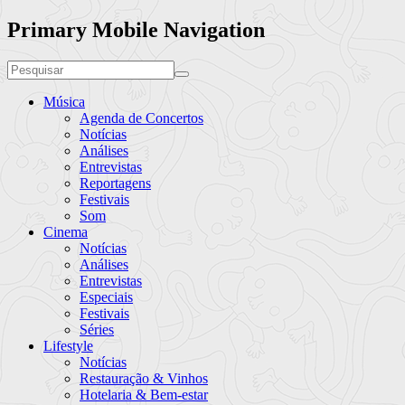
Primary Mobile Navigation
Música
Agenda de Concertos
Notícias
Análises
Entrevistas
Reportagens
Festivais
Som
Cinema
Notícias
Análises
Entrevistas
Especiais
Festivais
Séries
Lifestyle
Notícias
Restauração & Vinhos
Hotelaria & Bem-estar