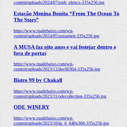
content/uploads/2024/07/emb_elenco-335x256.jpg
Estação Menina Bonita “From The Ocean To
The Stars”
https://www.ruadebaixo.com/wp-
content/uploads/2024/05/unnamed-335x256.jpg
A MUSA faz oito anos e vai festejar dentro e
fora de portas
https://www.ruadebaixo.com/wp-
content/uploads/2023/12/dsc00304-335x256.jpg
Bistro 99 by Chakall
https://www.ruadebaixo.com/wp-
content/uploads/2023/11/odecollection-335x256.jpg
ODE WINERY
https://www.ruadebaixo.com/wp-
content/uploads/2023/10/tp_tl_640x360-335x256.jpg