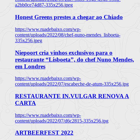
a2bb0ce74d87-335x256.jpeg
Honest Greens prestes a chegar ao Chiado
https://www.ruadebaixo.com/wp-
content/uploads/2022/08/chef-nuno-mendes_lisboeta-
335x256.jpeg
Niepoort cria vinhos exclusivos para o
restaurante “Lisboeta”, do chef Nuno Mendes,
em Londres
https://www.ruadebaixo.com/wp-
content/uploads/2022/07/escabeche-de-atum-335x256.jpg
RESTAURANTE IN.VULGAR RENOVA A
CARTA
https://www.ruadebaixo.com/wp-
content/uploads/2022/07/d6c2815-335x256.jpg
ARTBEERFEST 2022