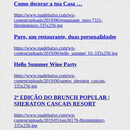
Como decorar a tua Casa …
https://www.ruadebaixo.com/wp-
content/uploads/2019/06/restaurante_puro-7311-
fileminimizer-335x256.jpg
Puro, um restaurante, duas personalidades
https://www.ruadebaixo.com/wp-
content/uploads/2019/06/hello_summer_01-335x256.jpg
Hello Summer Wine Party
https://www.ruadebaixo.com/wp-
content/uploads/2019/06/santos_sheraton_cascais-
335x256.jpg
2ª EDIÇÃO DO BRUNCH POPULAR |
SHERATON CASCAIS RESORT
https://www.ruadebaixo.com/wp-
content/uploads/2019/05/ism38178-fileminimizer-
335x256.jpg