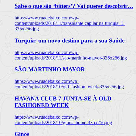
Sabe o que são ‘bitters’? Vai querer descobrir…
https://www.ruadebaixo.com/wp-
content/uploads/2018/11/transplante-capilar-na-turquia_1-
335x256.jpg
Turquia: um novo destino para a sua Saúde
https://www.ruadebaixo.com/wp-
content/uploads/2018/11/sao-martinho-mayor-335x256.jpg
SÃO MARTINHO MAYOR
https://www.ruadebaixo.com/wp-
content/uploads/2018/10/old_fashion_week-335x256.jpg
HAVANA CLUB 7 JUNTA-SE À OLD
FASHIONED WEEK
https://www.ruadebaixo.com/wp-
content/uploads/2018/10/ginos_home-335x256.jpg
Ginos