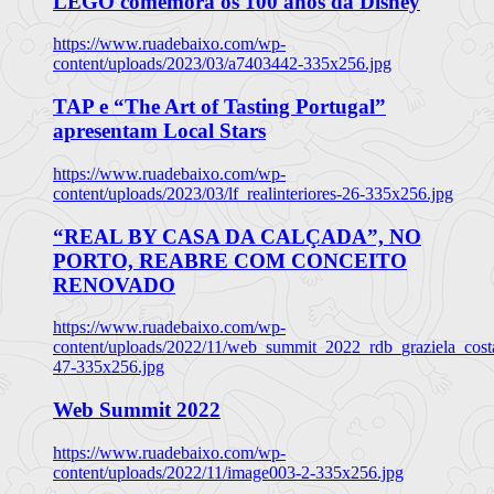
LEGO comemora os 100 anos da Disney
https://www.ruadebaixo.com/wp-
content/uploads/2023/03/a7403442-335x256.jpg
TAP e “The Art of Tasting Portugal”
apresentam Local Stars
https://www.ruadebaixo.com/wp-
content/uploads/2023/03/lf_realinteriores-26-335x256.jpg
“REAL BY CASA DA CALÇADA”, NO
PORTO, REABRE COM CONCEITO
RENOVADO
https://www.ruadebaixo.com/wp-
content/uploads/2022/11/web_summit_2022_rdb_graziela_cost
47-335x256.jpg
Web Summit 2022
https://www.ruadebaixo.com/wp-
content/uploads/2022/11/image003-2-335x256.jpg