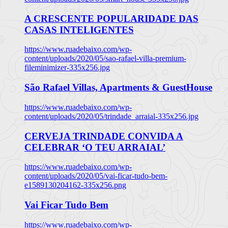
A CRESCENTE POPULARIDADE DAS
CASAS INTELIGENTES
https://www.ruadebaixo.com/wp-
content/uploads/2020/05/sao-rafael-villa-premium-
fileminimizer-335x256.jpg
São Rafael Villas, Apartments & GuestHouse
https://www.ruadebaixo.com/wp-
content/uploads/2020/05/trindade_arraial-335x256.jpg
CERVEJA TRINDADE CONVIDA A
CELEBRAR ‘O TEU ARRAIAL’
https://www.ruadebaixo.com/wp-
content/uploads/2020/05/vai-ficar-tudo-bem-
e1589130204162-335x256.png
Vai Ficar Tudo Bem
https://www.ruadebaixo.com/wp-