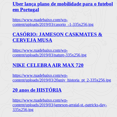
Uber lança plano de mobilidade para o futebol
em Portugal
https://www.ruadebaixo.com/wp-
content/uploads/2019/03/casorio_-1-335x256.jpg
CASÓRIO: JAMESON CASKMATES &
CERVEJA MUSA
https://www.ruadebaixo.com/wp-
content/uploads/2019/03/nature-335x256.jpg
NIKE CELEBRA AIR MAX 720
https://www.ruadebaixo.com/wp-
content/uploads/2019/03/20aniv_historia_pt_2-335x256.jpg
20 anos de HISTÓRIA
https://www.ruadebaixo.com/wp-
content/uploads/2019/03/jameson-arraial-st.-patricks-day-
335x256.jpg