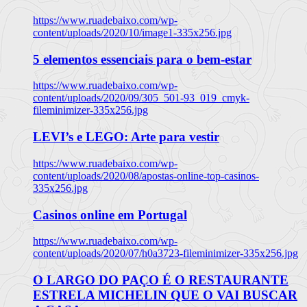
https://www.ruadebaixo.com/wp-
content/uploads/2020/10/image1-335x256.jpg
5 elementos essenciais para o bem-estar
https://www.ruadebaixo.com/wp-
content/uploads/2020/09/305_501-93_019_cmyk-
fileminimizer-335x256.jpg
LEVI’s e LEGO: Arte para vestir
https://www.ruadebaixo.com/wp-
content/uploads/2020/08/apostas-online-top-casinos-
335x256.jpg
Casinos online em Portugal
https://www.ruadebaixo.com/wp-
content/uploads/2020/07/h0a3723-fileminimizer-335x256.jpg
O LARGO DO PAÇO É O RESTAURANTE
ESTRELA MICHELIN QUE O VAI BUSCAR