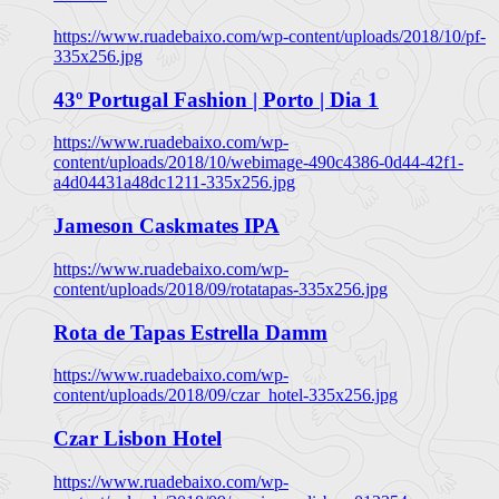
https://www.ruadebaixo.com/wp-content/uploads/2018/10/pf-
335x256.jpg
43º Portugal Fashion | Porto | Dia 1
https://www.ruadebaixo.com/wp-
content/uploads/2018/10/webimage-490c4386-0d44-42f1-
a4d04431a48dc1211-335x256.jpg
Jameson Caskmates IPA
https://www.ruadebaixo.com/wp-
content/uploads/2018/09/rotatapas-335x256.jpg
Rota de Tapas Estrella Damm
https://www.ruadebaixo.com/wp-
content/uploads/2018/09/czar_hotel-335x256.jpg
Czar Lisbon Hotel
https://www.ruadebaixo.com/wp-