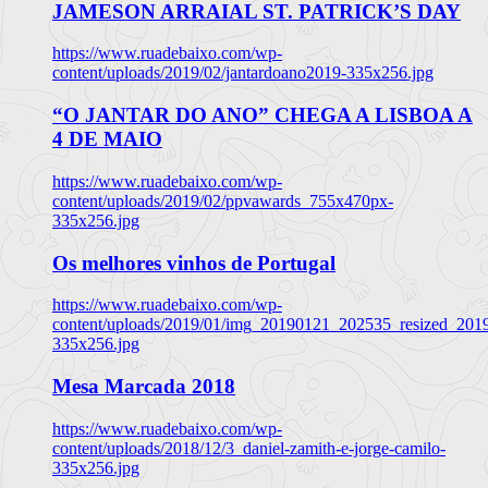
JAMESON ARRAIAL ST. PATRICK’S DAY
https://www.ruadebaixo.com/wp-
content/uploads/2019/02/jantardoano2019-335x256.jpg
“O JANTAR DO ANO” CHEGA A LISBOA A
4 DE MAIO
https://www.ruadebaixo.com/wp-
content/uploads/2019/02/ppvawards_755x470px-
335x256.jpg
Os melhores vinhos de Portugal
https://www.ruadebaixo.com/wp-
content/uploads/2019/01/img_20190121_202535_resized_20
335x256.jpg
Mesa Marcada 2018
https://www.ruadebaixo.com/wp-
content/uploads/2018/12/3_daniel-zamith-e-jorge-camilo-
335x256.jpg