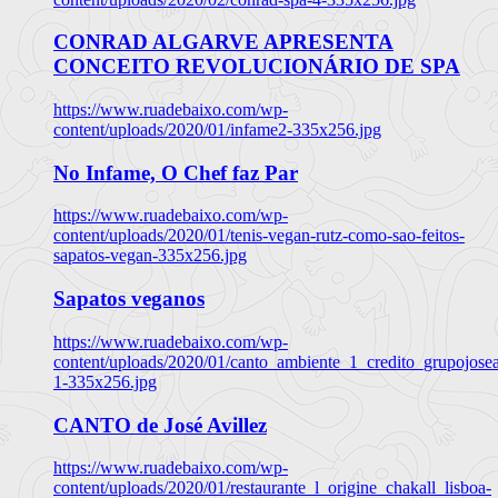
CONRAD ALGARVE APRESENTA
CONCEITO REVOLUCIONÁRIO DE SPA
https://www.ruadebaixo.com/wp-
content/uploads/2020/01/infame2-335x256.jpg
No Infame, O Chef faz Par
https://www.ruadebaixo.com/wp-
content/uploads/2020/01/tenis-vegan-rutz-como-sao-feitos-
sapatos-vegan-335x256.jpg
Sapatos veganos
https://www.ruadebaixo.com/wp-
content/uploads/2020/01/canto_ambiente_1_credito_grupojosea
1-335x256.jpg
CANTO de José Avillez
https://www.ruadebaixo.com/wp-
content/uploads/2020/01/restaurante_l_origine_chakall_lisboa-