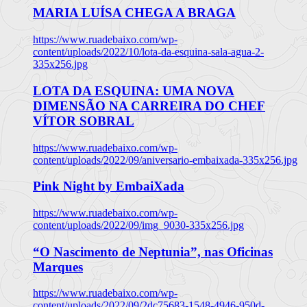
MARIA LUÍSA CHEGA A BRAGA
https://www.ruadebaixo.com/wp-
content/uploads/2022/10/lota-da-esquina-sala-agua-2-
335x256.jpg
LOTA DA ESQUINA: UMA NOVA
DIMENSÃO NA CARREIRA DO CHEF
VÍTOR SOBRAL
https://www.ruadebaixo.com/wp-
content/uploads/2022/09/aniversario-embaixada-335x256.jpg
Pink Night by EmbaiXada
https://www.ruadebaixo.com/wp-
content/uploads/2022/09/img_9030-335x256.jpg
“O Nascimento de Neptunia”, nas Oficinas
Marques
https://www.ruadebaixo.com/wp-
content/uploads/2022/09/2dc75683-1548-4946-950d-