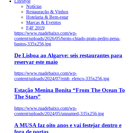
Lifestyle
Notícias
Restauração & Vinhos
Hotelaria & Bem-estar
Marcas & Eventos
F4F 2019
https://www.ruadebaixo.com/wp-
content/uploads/2026/05/broto-chiado-prato-pedro-pena-
bastos-335x256.jpg
De Lisboa ao Algarve: seis restaurantes para
reservar este maio
https://www.ruadebaixo.com/wp-
content/uploads/2024/07/emb_elenco-335x256.jpg
Estação Menina Bonita “From The Ocean To
The Stars”
https://www.ruadebaixo.com/wp-
content/uploads/2024/05/unnamed-335x256.jpg
A MUSA faz oito anos e vai festejar dentro e
fora de portas