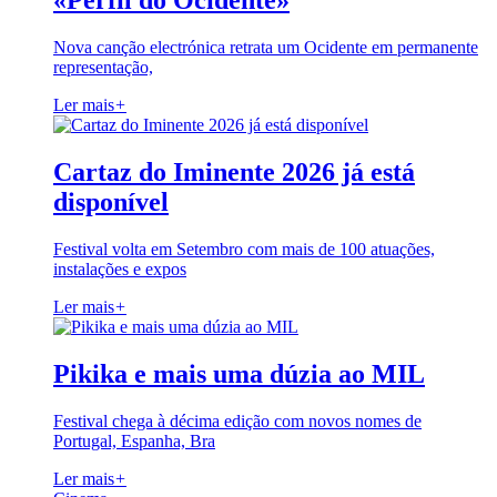
«Perfil do Ocidente»
Nova canção electrónica retrata um Ocidente em permanente
representação,
Ler mais
+
Cartaz do Iminente 2026 já está
disponível
Festival volta em Setembro com mais de 100 atuações,
instalações e expos
Ler mais
+
Pikika e mais uma dúzia ao MIL
Festival chega à décima edição com novos nomes de
Portugal, Espanha, Bra
Ler mais
+