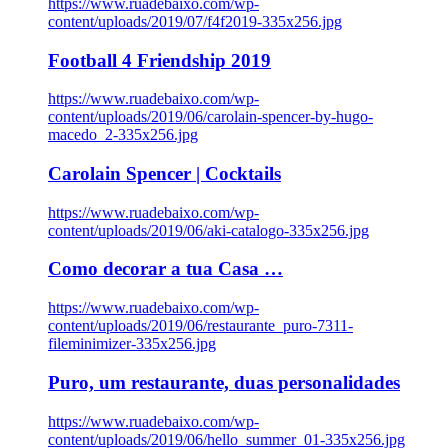
https://www.ruadebaixo.com/wp-
content/uploads/2019/07/f4f2019-335x256.jpg
Football 4 Friendship 2019
https://www.ruadebaixo.com/wp-
content/uploads/2019/06/carolain-spencer-by-hugo-
macedo_2-335x256.jpg
Carolain Spencer | Cocktails
https://www.ruadebaixo.com/wp-
content/uploads/2019/06/aki-catalogo-335x256.jpg
Como decorar a tua Casa …
https://www.ruadebaixo.com/wp-
content/uploads/2019/06/restaurante_puro-7311-
fileminimizer-335x256.jpg
Puro, um restaurante, duas personalidades
https://www.ruadebaixo.com/wp-
content/uploads/2019/06/hello_summer_01-335x256.jpg