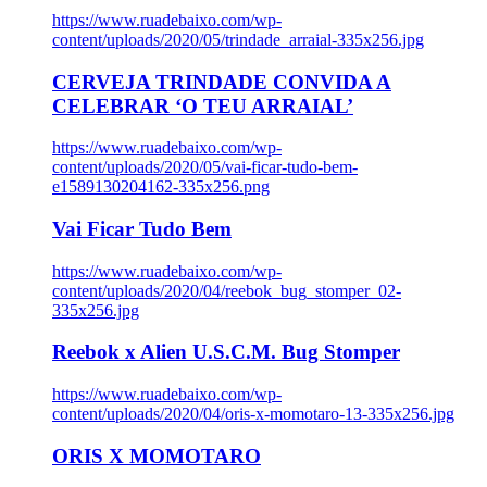
https://www.ruadebaixo.com/wp-
content/uploads/2020/05/trindade_arraial-335x256.jpg
CERVEJA TRINDADE CONVIDA A
CELEBRAR ‘O TEU ARRAIAL’
https://www.ruadebaixo.com/wp-
content/uploads/2020/05/vai-ficar-tudo-bem-
e1589130204162-335x256.png
Vai Ficar Tudo Bem
https://www.ruadebaixo.com/wp-
content/uploads/2020/04/reebok_bug_stomper_02-
335x256.jpg
Reebok x Alien U.S.C.M. Bug Stomper
https://www.ruadebaixo.com/wp-
content/uploads/2020/04/oris-x-momotaro-13-335x256.jpg
ORIS X MOMOTARO