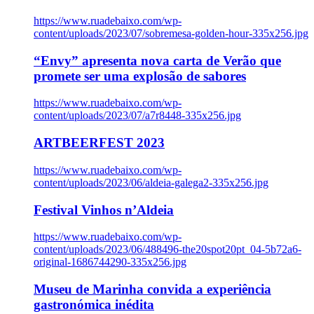
https://www.ruadebaixo.com/wp-
content/uploads/2023/07/sobremesa-golden-hour-335x256.jpg
“Envy” apresenta nova carta de Verão que
promete ser uma explosão de sabores
https://www.ruadebaixo.com/wp-
content/uploads/2023/07/a7r8448-335x256.jpg
ARTBEERFEST 2023
https://www.ruadebaixo.com/wp-
content/uploads/2023/06/aldeia-galega2-335x256.jpg
Festival Vinhos n’Aldeia
https://www.ruadebaixo.com/wp-
content/uploads/2023/06/488496-the20spot20pt_04-5b72a6-
original-1686744290-335x256.jpg
Museu de Marinha convida a experiência
gastronómica inédita