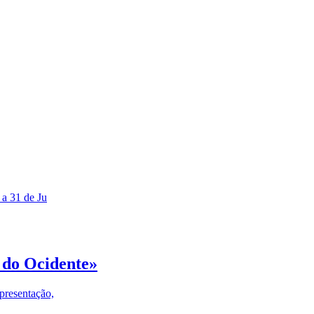
 a 31 de Ju
 do Ocidente»
presentação,