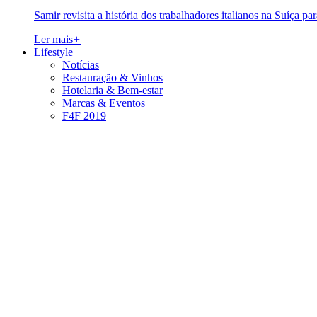
Samir revisita a história dos trabalhadores italianos na Suíça pa
Ler mais
+
Lifestyle
Notícias
Restauração & Vinhos
Hotelaria & Bem-estar
Marcas & Eventos
F4F 2019