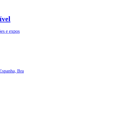
ível
ões e expos
 Espanha, Bra