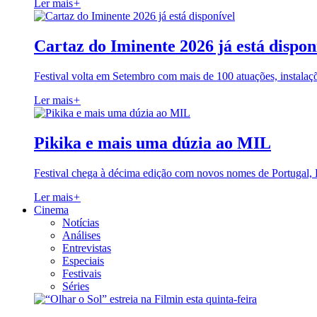
Ler mais
+
Cartaz do Iminente 2026 já está dispon
Festival volta em Setembro com mais de 100 atuações, instalaç
Ler mais
+
Pikika e mais uma dúzia ao MIL
Festival chega à décima edição com novos nomes de Portugal,
Ler mais
+
Cinema
Notícias
Análises
Entrevistas
Especiais
Festivais
Séries