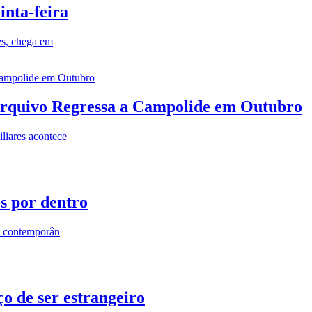
inta-feira
es, chega em
rquivo Regressa a Campolide em Outubro
iares acontece
os por dentro
s contemporân
o de ser estrangeiro