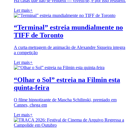
Há casas que não se vendem — vivem-se, e por isso resistem.
Ler mais
+
“Terminal” estreia mundialmente no
TIFF de Toronto
A curta-metragem de animação de Alexandre Siqueira integra
a competição
Ler mais
+
“Olhar o Sol” estreia na Filmin esta
quinta-feira
O filme hipnotizante de Mascha Schilinski, premiado em
Cannes, chega em
Ler mais
+