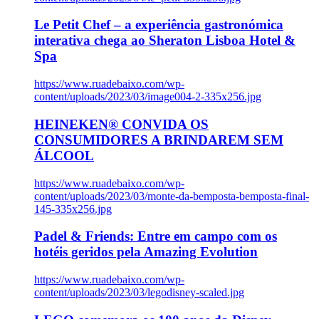
Le Petit Chef – a experiência gastronómica
interativa chega ao Sheraton Lisboa Hotel &
Spa
https://www.ruadebaixo.com/wp-
content/uploads/2023/03/image004-2-335x256.jpg
HEINEKEN® CONVIDA OS
CONSUMIDORES A BRINDAREM SEM
ÁLCOOL
https://www.ruadebaixo.com/wp-
content/uploads/2023/03/monte-da-bemposta-bemposta-final-
145-335x256.jpg
Padel & Friends: Entre em campo com os
hotéis geridos pela Amazing Evolution
https://www.ruadebaixo.com/wp-
content/uploads/2023/03/legodisney-scaled.jpg