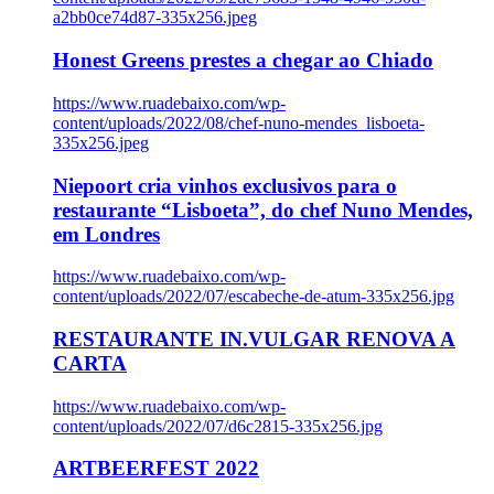
a2bb0ce74d87-335x256.jpeg
Honest Greens prestes a chegar ao Chiado
https://www.ruadebaixo.com/wp-
content/uploads/2022/08/chef-nuno-mendes_lisboeta-
335x256.jpeg
Niepoort cria vinhos exclusivos para o
restaurante “Lisboeta”, do chef Nuno Mendes,
em Londres
https://www.ruadebaixo.com/wp-
content/uploads/2022/07/escabeche-de-atum-335x256.jpg
RESTAURANTE IN.VULGAR RENOVA A
CARTA
https://www.ruadebaixo.com/wp-
content/uploads/2022/07/d6c2815-335x256.jpg
ARTBEERFEST 2022