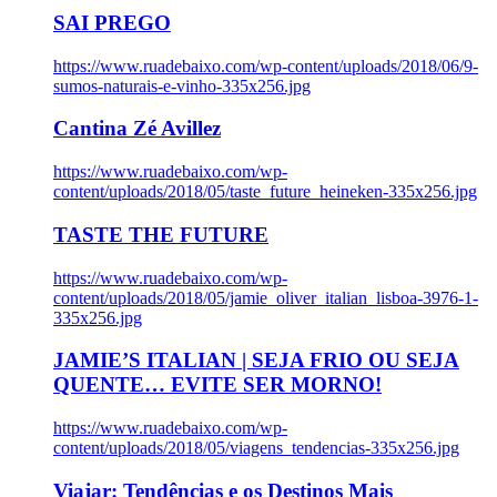
SAI PREGO
https://www.ruadebaixo.com/wp-content/uploads/2018/06/9-
sumos-naturais-e-vinho-335x256.jpg
Cantina Zé Avillez
https://www.ruadebaixo.com/wp-
content/uploads/2018/05/taste_future_heineken-335x256.jpg
TASTE THE FUTURE
https://www.ruadebaixo.com/wp-
content/uploads/2018/05/jamie_oliver_italian_lisboa-3976-1-
335x256.jpg
JAMIE’S ITALIAN | SEJA FRIO OU SEJA
QUENTE… EVITE SER MORNO!
https://www.ruadebaixo.com/wp-
content/uploads/2018/05/viagens_tendencias-335x256.jpg
Viajar: Tendências e os Destinos Mais