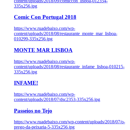
content/uploads/2018/09/comiccon_lisboa-012354-
335x256.jpg
Comic Con Portugal 2018
https://www.ruadebaixo.com/wp-
content/uploads/2018/08/restaurante_monte_mar_lisboa-
010299-335x256.jpg
MONTE MAR LISBOA
https://www.ruadebaixo.com/wp-
content/uploads/2018/08/restaurante_infame_lisboa-010215-
335x256.jpg
INFAME!
https://www.ruadebaixo.com/wp-
content/uploads/2018/07/dsc2353-335x256.jpg
Passeios no Tejo
https://www.ruadebaixo.com/wp-content/uploads/2018/07/o-
prego-da-peixaria-5-335x256.jpg