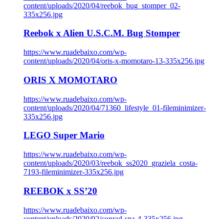
content/uploads/2020/04/reebok_bug_stomper_02-
335x256.jpg
Reebok x Alien U.S.C.M. Bug Stomper
https://www.ruadebaixo.com/wp-
content/uploads/2020/04/oris-x-momotaro-13-335x256.jpg
ORIS X MOMOTARO
https://www.ruadebaixo.com/wp-
content/uploads/2020/04/71360_lifestyle_01-fileminimizer-
335x256.jpg
LEGO Super Mario
https://www.ruadebaixo.com/wp-
content/uploads/2020/03/reebok_ss2020_graziela_costa-
7193-fileminimizer-335x256.jpg
REEBOK x SS’20
https://www.ruadebaixo.com/wp-
content/uploads/2020/02/conrad-spa-4-335x256.jpg