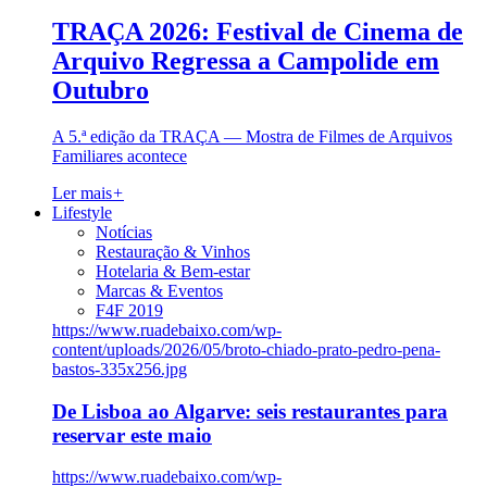
TRAÇA 2026: Festival de Cinema de
Arquivo Regressa a Campolide em
Outubro
A 5.ª edição da TRAÇA — Mostra de Filmes de Arquivos
Familiares acontece
Ler mais
+
Lifestyle
Notícias
Restauração & Vinhos
Hotelaria & Bem-estar
Marcas & Eventos
F4F 2019
https://www.ruadebaixo.com/wp-
content/uploads/2026/05/broto-chiado-prato-pedro-pena-
bastos-335x256.jpg
De Lisboa ao Algarve: seis restaurantes para
reservar este maio
https://www.ruadebaixo.com/wp-