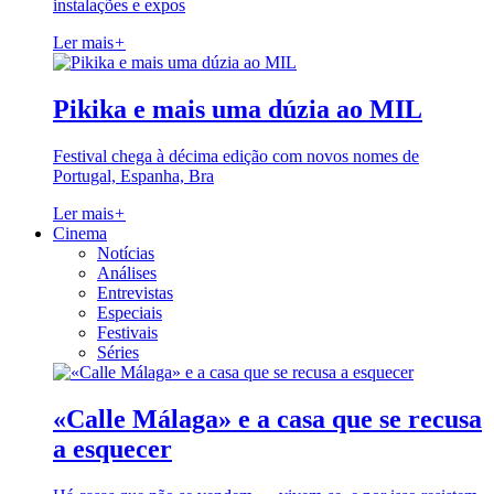
instalações e expos
Ler mais
+
Pikika e mais uma dúzia ao MIL
Festival chega à décima edição com novos nomes de
Portugal, Espanha, Bra
Ler mais
+
Cinema
Notícias
Análises
Entrevistas
Especiais
Festivais
Séries
«Calle Málaga» e a casa que se recusa
a esquecer