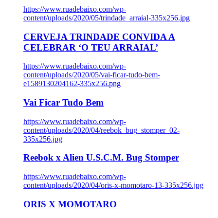
https://www.ruadebaixo.com/wp-
content/uploads/2020/05/trindade_arraial-335x256.jpg
CERVEJA TRINDADE CONVIDA A
CELEBRAR ‘O TEU ARRAIAL’
https://www.ruadebaixo.com/wp-
content/uploads/2020/05/vai-ficar-tudo-bem-
e1589130204162-335x256.png
Vai Ficar Tudo Bem
https://www.ruadebaixo.com/wp-
content/uploads/2020/04/reebok_bug_stomper_02-
335x256.jpg
Reebok x Alien U.S.C.M. Bug Stomper
https://www.ruadebaixo.com/wp-
content/uploads/2020/04/oris-x-momotaro-13-335x256.jpg
ORIS X MOMOTARO