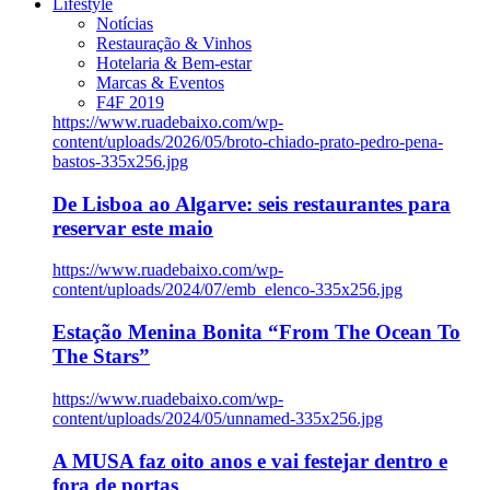
Lifestyle
Notícias
Restauração & Vinhos
Hotelaria & Bem-estar
Marcas & Eventos
F4F 2019
https://www.ruadebaixo.com/wp-
content/uploads/2026/05/broto-chiado-prato-pedro-pena-
bastos-335x256.jpg
De Lisboa ao Algarve: seis restaurantes para
reservar este maio
https://www.ruadebaixo.com/wp-
content/uploads/2024/07/emb_elenco-335x256.jpg
Estação Menina Bonita “From The Ocean To
The Stars”
https://www.ruadebaixo.com/wp-
content/uploads/2024/05/unnamed-335x256.jpg
A MUSA faz oito anos e vai festejar dentro e
fora de portas