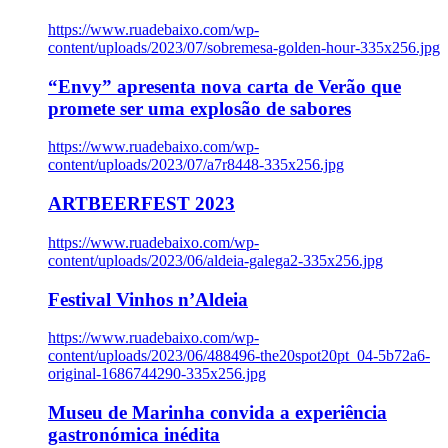
https://www.ruadebaixo.com/wp-
content/uploads/2023/07/sobremesa-golden-hour-335x256.jpg
“Envy” apresenta nova carta de Verão que
promete ser uma explosão de sabores
https://www.ruadebaixo.com/wp-
content/uploads/2023/07/a7r8448-335x256.jpg
ARTBEERFEST 2023
https://www.ruadebaixo.com/wp-
content/uploads/2023/06/aldeia-galega2-335x256.jpg
Festival Vinhos n’Aldeia
https://www.ruadebaixo.com/wp-
content/uploads/2023/06/488496-the20spot20pt_04-5b72a6-
original-1686744290-335x256.jpg
Museu de Marinha convida a experiência
gastronómica inédita