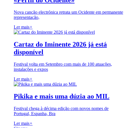
«Perfil do Ocidente»
Nova canção electrónica retrata um Ocidente em permanente
representação,
Ler mais
+
Cartaz do Iminente 2026 já está
disponível
Festival volta em Setembro com mais de 100 atuações,
instalações e expos
Ler mais
+
Pikika e mais uma dúzia ao MIL
Festival chega à décima edição com novos nomes de
Portugal, Espanha, Bra
Ler mais
+