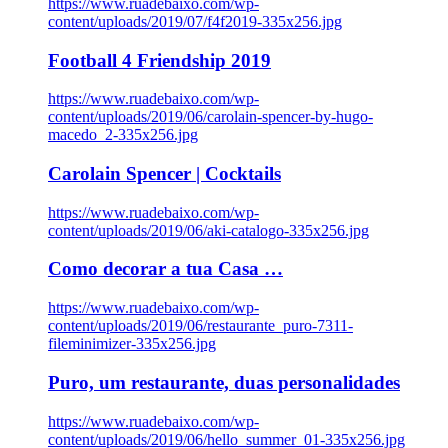
https://www.ruadebaixo.com/wp-
content/uploads/2019/07/f4f2019-335x256.jpg
Football 4 Friendship 2019
https://www.ruadebaixo.com/wp-
content/uploads/2019/06/carolain-spencer-by-hugo-
macedo_2-335x256.jpg
Carolain Spencer | Cocktails
https://www.ruadebaixo.com/wp-
content/uploads/2019/06/aki-catalogo-335x256.jpg
Como decorar a tua Casa …
https://www.ruadebaixo.com/wp-
content/uploads/2019/06/restaurante_puro-7311-
fileminimizer-335x256.jpg
Puro, um restaurante, duas personalidades
https://www.ruadebaixo.com/wp-
content/uploads/2019/06/hello_summer_01-335x256.jpg