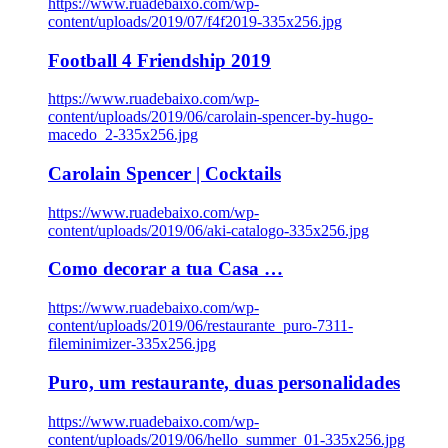
https://www.ruadebaixo.com/wp-
content/uploads/2019/07/f4f2019-335x256.jpg
Football 4 Friendship 2019
https://www.ruadebaixo.com/wp-
content/uploads/2019/06/carolain-spencer-by-hugo-
macedo_2-335x256.jpg
Carolain Spencer | Cocktails
https://www.ruadebaixo.com/wp-
content/uploads/2019/06/aki-catalogo-335x256.jpg
Como decorar a tua Casa …
https://www.ruadebaixo.com/wp-
content/uploads/2019/06/restaurante_puro-7311-
fileminimizer-335x256.jpg
Puro, um restaurante, duas personalidades
https://www.ruadebaixo.com/wp-
content/uploads/2019/06/hello_summer_01-335x256.jpg