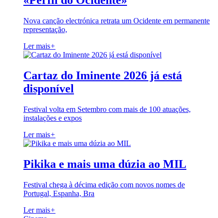
«Perfil do Ocidente»
Nova canção electrónica retrata um Ocidente em permanente
representação,
Ler mais
+
Cartaz do Iminente 2026 já está
disponível
Festival volta em Setembro com mais de 100 atuações,
instalações e expos
Ler mais
+
Pikika e mais uma dúzia ao MIL
Festival chega à décima edição com novos nomes de
Portugal, Espanha, Bra
Ler mais
+