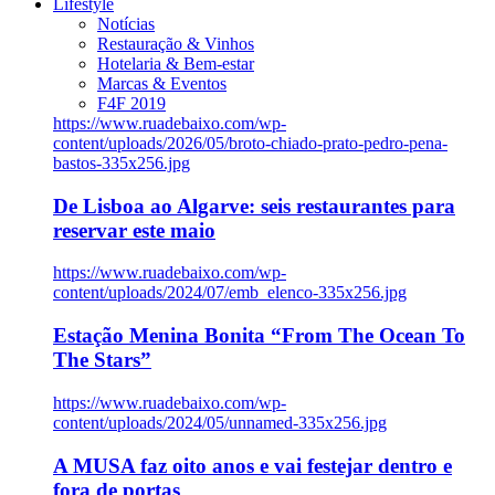
Lifestyle
Notícias
Restauração & Vinhos
Hotelaria & Bem-estar
Marcas & Eventos
F4F 2019
https://www.ruadebaixo.com/wp-
content/uploads/2026/05/broto-chiado-prato-pedro-pena-
bastos-335x256.jpg
De Lisboa ao Algarve: seis restaurantes para
reservar este maio
https://www.ruadebaixo.com/wp-
content/uploads/2024/07/emb_elenco-335x256.jpg
Estação Menina Bonita “From The Ocean To
The Stars”
https://www.ruadebaixo.com/wp-
content/uploads/2024/05/unnamed-335x256.jpg
A MUSA faz oito anos e vai festejar dentro e
fora de portas