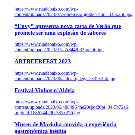
https://www.ruadebaixo.com/wp-
content/uploads/2023/07/sobremesa-golden-hour-335x256.jpg
“Envy” apresenta nova carta de Verão que
promete ser uma explosão de sabores
https://www.ruadebaixo.com/wp-
content/uploads/2023/07/a7r8448-335x256.jpg
ARTBEERFEST 2023
https://www.ruadebaixo.com/wp-
content/uploads/2023/06/aldeia-galega2-335x256.jpg
Festival Vinhos n’Aldeia
https://www.ruadebaixo.com/wp-
content/uploads/2023/06/488496-the20spot20pt_04-5b72a6-
original-1686744290-335x256.jpg
Museu de Marinha convida a experiência
gastronómica inédita