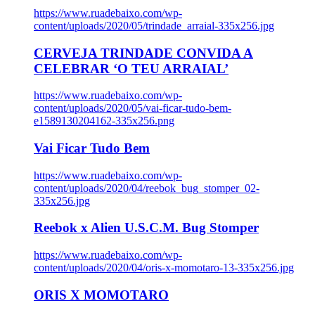
https://www.ruadebaixo.com/wp-
content/uploads/2020/05/trindade_arraial-335x256.jpg
CERVEJA TRINDADE CONVIDA A
CELEBRAR ‘O TEU ARRAIAL’
https://www.ruadebaixo.com/wp-
content/uploads/2020/05/vai-ficar-tudo-bem-
e1589130204162-335x256.png
Vai Ficar Tudo Bem
https://www.ruadebaixo.com/wp-
content/uploads/2020/04/reebok_bug_stomper_02-
335x256.jpg
Reebok x Alien U.S.C.M. Bug Stomper
https://www.ruadebaixo.com/wp-
content/uploads/2020/04/oris-x-momotaro-13-335x256.jpg
ORIS X MOMOTARO