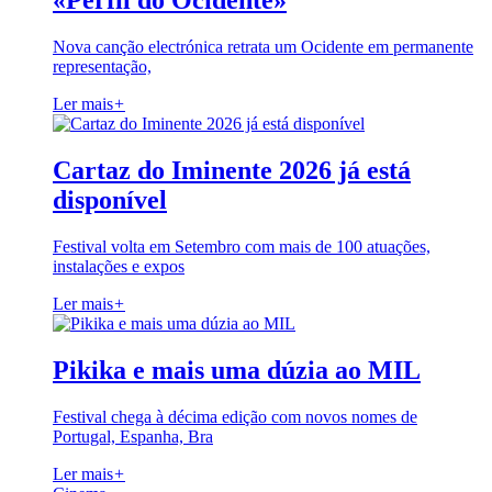
«Perfil do Ocidente»
Nova canção electrónica retrata um Ocidente em permanente
representação,
Ler mais
+
Cartaz do Iminente 2026 já está
disponível
Festival volta em Setembro com mais de 100 atuações,
instalações e expos
Ler mais
+
Pikika e mais uma dúzia ao MIL
Festival chega à décima edição com novos nomes de
Portugal, Espanha, Bra
Ler mais
+