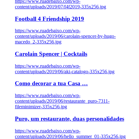
https://www.ruadebaixo.com/wp-
content/uploads/2019/07/f4f2019-335x256.jpg
Football 4 Friendship 2019
https://www.ruadebaixo.com/wp-
content/uploads/2019/06/carolain-spencer-by-hugo-
macedo_2-335x256.jpg
Carolain Spencer | Cocktails
https://www.ruadebaixo.com/wp-
content/uploads/2019/06/aki-catalogo-335x256.jpg
Como decorar a tua Casa …
https://www.ruadebaixo.com/wp-
content/uploads/2019/06/restaurante_puro-7311-
fileminimizer-335x256.jpg
Puro, um restaurante, duas personalidades
https://www.ruadebaixo.com/wp-
content/uploads/2019/06/hello_summer_01-335x256.jpg