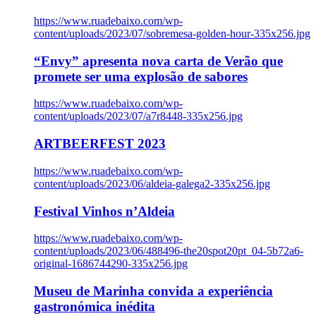
https://www.ruadebaixo.com/wp-
content/uploads/2023/07/sobremesa-golden-hour-335x256.jpg
“Envy” apresenta nova carta de Verão que
promete ser uma explosão de sabores
https://www.ruadebaixo.com/wp-
content/uploads/2023/07/a7r8448-335x256.jpg
ARTBEERFEST 2023
https://www.ruadebaixo.com/wp-
content/uploads/2023/06/aldeia-galega2-335x256.jpg
Festival Vinhos n’Aldeia
https://www.ruadebaixo.com/wp-
content/uploads/2023/06/488496-the20spot20pt_04-5b72a6-
original-1686744290-335x256.jpg
Museu de Marinha convida a experiência
gastronómica inédita