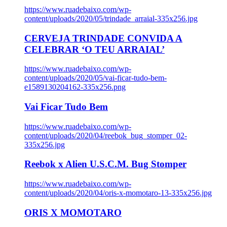
https://www.ruadebaixo.com/wp-
content/uploads/2020/05/trindade_arraial-335x256.jpg
CERVEJA TRINDADE CONVIDA A
CELEBRAR ‘O TEU ARRAIAL’
https://www.ruadebaixo.com/wp-
content/uploads/2020/05/vai-ficar-tudo-bem-
e1589130204162-335x256.png
Vai Ficar Tudo Bem
https://www.ruadebaixo.com/wp-
content/uploads/2020/04/reebok_bug_stomper_02-
335x256.jpg
Reebok x Alien U.S.C.M. Bug Stomper
https://www.ruadebaixo.com/wp-
content/uploads/2020/04/oris-x-momotaro-13-335x256.jpg
ORIS X MOMOTARO