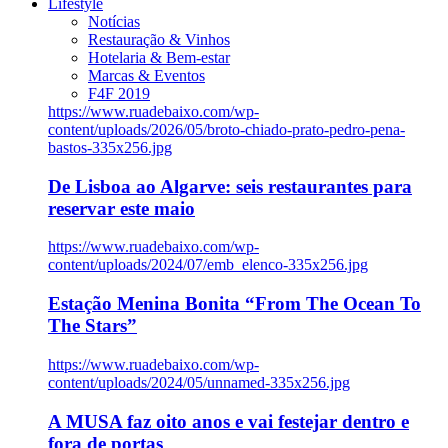
Lifestyle
Notícias
Restauração & Vinhos
Hotelaria & Bem-estar
Marcas & Eventos
F4F 2019
https://www.ruadebaixo.com/wp-
content/uploads/2026/05/broto-chiado-prato-pedro-pena-
bastos-335x256.jpg
De Lisboa ao Algarve: seis restaurantes para
reservar este maio
https://www.ruadebaixo.com/wp-
content/uploads/2024/07/emb_elenco-335x256.jpg
Estação Menina Bonita “From The Ocean To
The Stars”
https://www.ruadebaixo.com/wp-
content/uploads/2024/05/unnamed-335x256.jpg
A MUSA faz oito anos e vai festejar dentro e
fora de portas