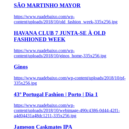
SÃO MARTINHO MAYOR
https://www.ruadebaixo.com/wp-
content/uploads/2018/10/old_fashion_week-335x256.jpg
HAVANA CLUB 7 JUNTA-SE À OLD
FASHIONED WEEK
https://www.ruadebaixo.com/wp-
content/uploads/2018/10/ginos_home-335x256.jpg
Ginos
https://www.ruadebaixo.com/wp-content/uploads/2018/10/pf-
335x256.jpg
43º Portugal Fashion | Porto | Dia 1
https://www.ruadebaixo.com/wp-
content/uploads/2018/10/webimage-490c4386-0d44-42f1-
a4d04431a48dc1211-335x256.jpg
Jameson Caskmates IPA