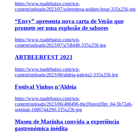
https://www.ruadebaixo.com/wp-
content/uploads/2023/07/sobremesa-golden-hour-335x256.jpg
“Envy” apresenta nova carta de Verão que
promete ser uma explosão de sabores
https://www.ruadebaixo.com/wp-
content/uploads/2023/07/a7r8448-335x256.jpg
ARTBEERFEST 2023
https://www.ruadebaixo.com/wp-
content/uploads/2023/06/aldeia-galega2-335x256.jpg
Festival Vinhos n’Aldeia
https://www.ruadebaixo.com/wp-
content/uploads/2023/06/488496-the20spot20pt_04-5b72a6-
original-1686744290-335x256.jpg
Museu de Marinha convida a experiência
gastronómica inédita