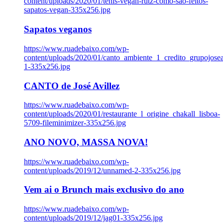
content/uploads/2020/01/tenis-vegan-rutz-como-sao-feitos-
sapatos-vegan-335x256.jpg
Sapatos veganos
https://www.ruadebaixo.com/wp-
content/uploads/2020/01/canto_ambiente_1_credito_grupojosea
1-335x256.jpg
CANTO de José Avillez
https://www.ruadebaixo.com/wp-
content/uploads/2020/01/restaurante_l_origine_chakall_lisboa-
5709-fileminimizer-335x256.jpg
ANO NOVO, MASSA NOVA!
https://www.ruadebaixo.com/wp-
content/uploads/2019/12/unnamed-2-335x256.jpg
Vem ai o Brunch mais exclusivo do ano
https://www.ruadebaixo.com/wp-
content/uploads/2019/12/jag01-335x256.jpg