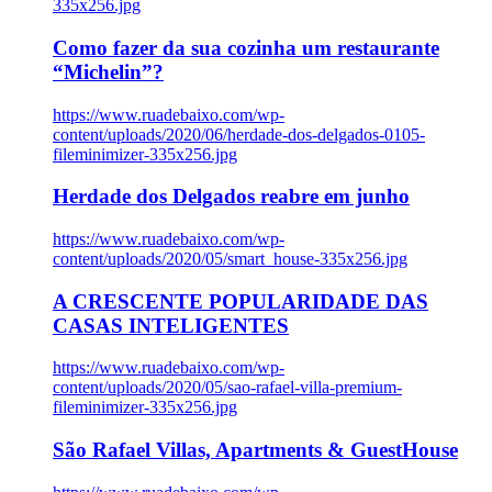
335x256.jpg
Como fazer da sua cozinha um restaurante
“Michelin”?
https://www.ruadebaixo.com/wp-
content/uploads/2020/06/herdade-dos-delgados-0105-
fileminimizer-335x256.jpg
Herdade dos Delgados reabre em junho
https://www.ruadebaixo.com/wp-
content/uploads/2020/05/smart_house-335x256.jpg
A CRESCENTE POPULARIDADE DAS
CASAS INTELIGENTES
https://www.ruadebaixo.com/wp-
content/uploads/2020/05/sao-rafael-villa-premium-
fileminimizer-335x256.jpg
São Rafael Villas, Apartments & GuestHouse