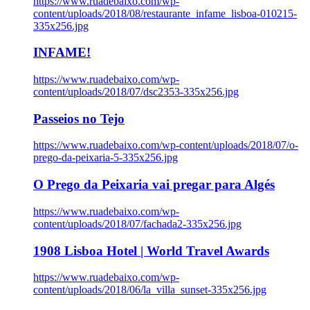
https://www.ruadebaixo.com/wp-
content/uploads/2018/08/restaurante_infame_lisboa-010215-
335x256.jpg
INFAME!
https://www.ruadebaixo.com/wp-
content/uploads/2018/07/dsc2353-335x256.jpg
Passeios no Tejo
https://www.ruadebaixo.com/wp-content/uploads/2018/07/o-
prego-da-peixaria-5-335x256.jpg
O Prego da Peixaria vai pregar para Algés
https://www.ruadebaixo.com/wp-
content/uploads/2018/07/fachada2-335x256.jpg
1908 Lisboa Hotel | World Travel Awards
https://www.ruadebaixo.com/wp-
content/uploads/2018/06/la_villa_sunset-335x256.jpg