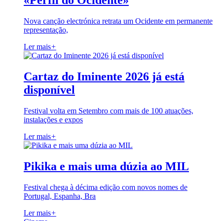
«Perfil do Ocidente»
Nova canção electrónica retrata um Ocidente em permanente
representação,
Ler mais
+
Cartaz do Iminente 2026 já está
disponível
Festival volta em Setembro com mais de 100 atuações,
instalações e expos
Ler mais
+
Pikika e mais uma dúzia ao MIL
Festival chega à décima edição com novos nomes de
Portugal, Espanha, Bra
Ler mais
+