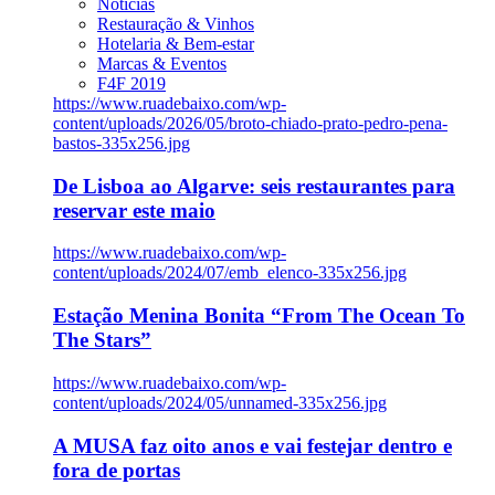
Notícias
Restauração & Vinhos
Hotelaria & Bem-estar
Marcas & Eventos
F4F 2019
https://www.ruadebaixo.com/wp-
content/uploads/2026/05/broto-chiado-prato-pedro-pena-
bastos-335x256.jpg
De Lisboa ao Algarve: seis restaurantes para
reservar este maio
https://www.ruadebaixo.com/wp-
content/uploads/2024/07/emb_elenco-335x256.jpg
Estação Menina Bonita “From The Ocean To
The Stars”
https://www.ruadebaixo.com/wp-
content/uploads/2024/05/unnamed-335x256.jpg
A MUSA faz oito anos e vai festejar dentro e
fora de portas