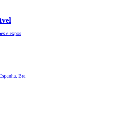
ível
ões e expos
 Espanha, Bra