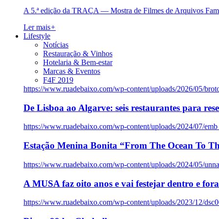
A 5.ª edição da TRAÇA — Mostra de Filmes de Arquivos Famil
Ler mais
+
Lifestyle
Notícias
Restauração & Vinhos
Hotelaria & Bem-estar
Marcas & Eventos
F4F 2019
https://www.ruadebaixo.com/wp-content/uploads/2026/05/brot
De Lisboa ao Algarve: seis restaurantes para res
https://www.ruadebaixo.com/wp-content/uploads/2024/07/emb
Estação Menina Bonita “From The Ocean To Th
https://www.ruadebaixo.com/wp-content/uploads/2024/05/un
A MUSA faz oito anos e vai festejar dentro e fora
https://www.ruadebaixo.com/wp-content/uploads/2023/12/dsc