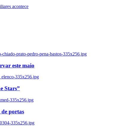
iares acontece
o-chiado-prato-pedro-pena-bastos-335x256.jpg
ervar este maio
_elenco-335x256.jpg
e Stars”
named-335x256.jpg
 de portas
00304-335x256.jpg