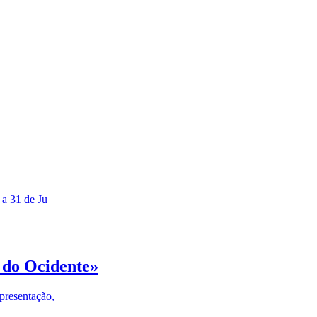
 a 31 de Ju
 do Ocidente»
presentação,