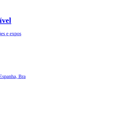
ível
ões e expos
 Espanha, Bra