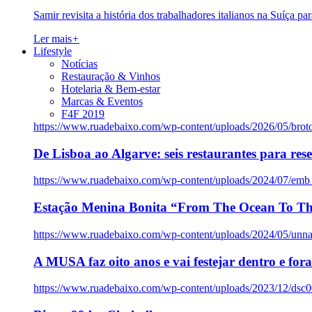
Samir revisita a história dos trabalhadores italianos na Suíça pa
Ler mais
+
Lifestyle
Notícias
Restauração & Vinhos
Hotelaria & Bem-estar
Marcas & Eventos
F4F 2019
https://www.ruadebaixo.com/wp-content/uploads/2026/05/brot
De Lisboa ao Algarve: seis restaurantes para res
https://www.ruadebaixo.com/wp-content/uploads/2024/07/emb
Estação Menina Bonita “From The Ocean To Th
https://www.ruadebaixo.com/wp-content/uploads/2024/05/un
A MUSA faz oito anos e vai festejar dentro e fora
https://www.ruadebaixo.com/wp-content/uploads/2023/12/dsc