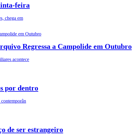
inta-feira
es, chega em
rquivo Regressa a Campolide em Outubro
iares acontece
os por dentro
s contemporân
o de ser estrangeiro