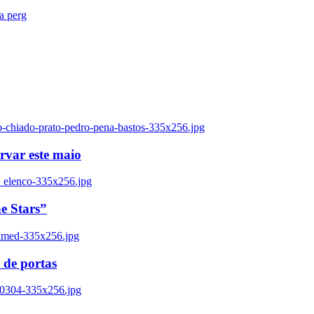
ra perg
o-chiado-prato-pedro-pena-bastos-335x256.jpg
ervar este maio
_elenco-335x256.jpg
e Stars”
named-335x256.jpg
 de portas
00304-335x256.jpg