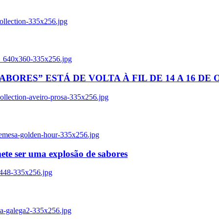
ollection-335x256.jpg
tl_640x360-335x256.jpg
BORES” ESTÁ DE VOLTA À FIL DE 14 A 16 DE
llection-aveiro-prosa-335x256.jpg
remesa-golden-hour-335x256.jpg
ete ser uma explosão de sabores
8448-335x256.jpg
ia-galega2-335x256.jpg