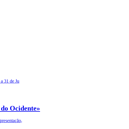
 a 31 de Ju
 do Ocidente»
presentação,