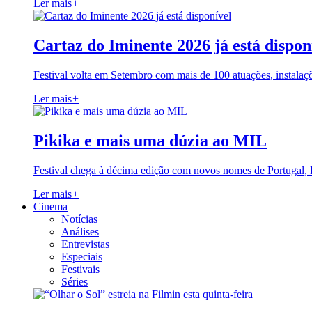
Ler mais
+
Cartaz do Iminente 2026 já está dispon
Festival volta em Setembro com mais de 100 atuações, instalaç
Ler mais
+
Pikika e mais uma dúzia ao MIL
Festival chega à décima edição com novos nomes de Portugal,
Ler mais
+
Cinema
Notícias
Análises
Entrevistas
Especiais
Festivais
Séries