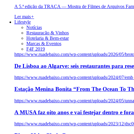
A 5.ª edição da TRAÇA — Mostra de Filmes de Arquivos Famil
Ler mais
+
Lifestyle
Notícias
Restauração & Vinhos
Hotelaria & Bem-estar
Marcas & Eventos
F4F 2019
https://www.ruadebaixo.com/wp-content/uploads/2026/05/brot
De Lisboa ao Algarve: seis restaurantes para res
https://www.ruadebaixo.com/wp-content/uploads/2024/07/emb
Estação Menina Bonita “From The Ocean To Th
https://www.ruadebaixo.com/wp-content/uploads/2024/05/un
A MUSA faz oito anos e vai festejar dentro e fora
https://www.ruadebaixo.com/wp-content/uploads/2023/12/dsc