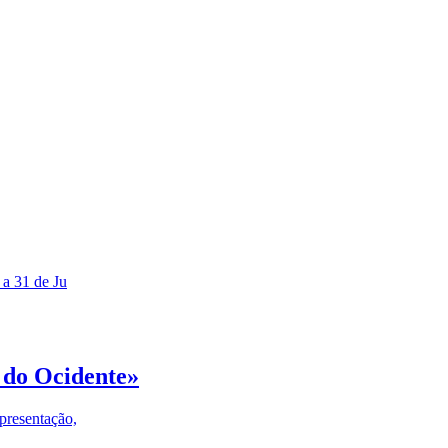
 a 31 de Ju
 do Ocidente»
presentação,