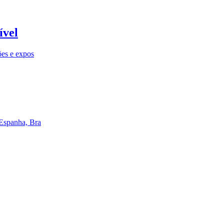
ível
ões e expos
 Espanha, Bra