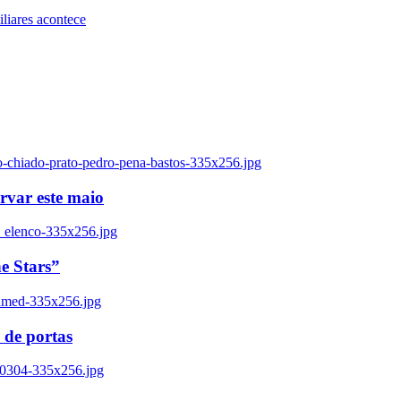
iares acontece
o-chiado-prato-pedro-pena-bastos-335x256.jpg
ervar este maio
_elenco-335x256.jpg
e Stars”
named-335x256.jpg
 de portas
00304-335x256.jpg