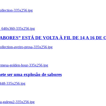
ollection-335x256.jpg
tl_640x360-335x256.jpg
BORES” ESTÁ DE VOLTA À FIL DE 14 A 16 DE
llection-aveiro-prosa-335x256.jpg
remesa-golden-hour-335x256.jpg
ete ser uma explosão de sabores
8448-335x256.jpg
ia-galega2-335x256.jpg