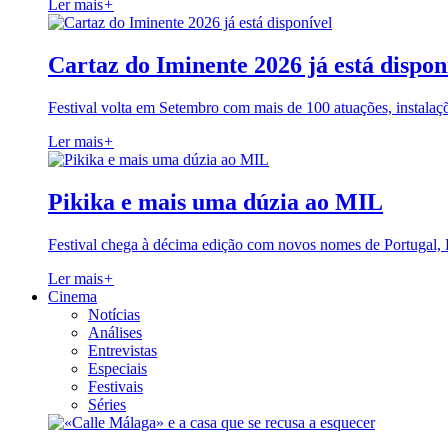
Ler mais
+
Cartaz do Iminente 2026 já está dispon
Festival volta em Setembro com mais de 100 atuações, instalaç
Ler mais
+
Pikika e mais uma dúzia ao MIL
Festival chega à décima edição com novos nomes de Portugal,
Ler mais
+
Cinema
Notícias
Análises
Entrevistas
Especiais
Festivais
Séries