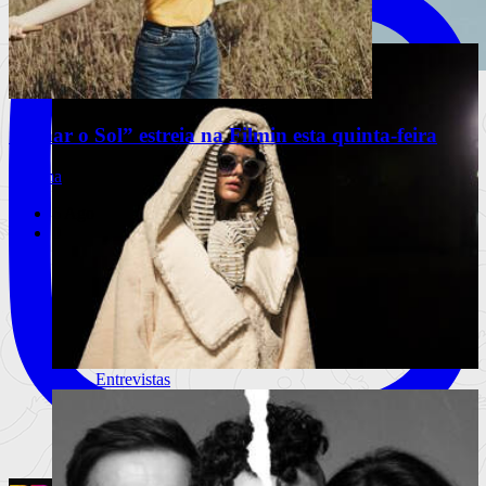
Modalisboa Kiss | Dia 3
Sanjo e Regula apresentam edição
“Olhar o Sol” estreia na Filmin esta quinta-feira
limitada do Riva Boat Shoe
Cinema
A colaboração une a herança do calçado português à
linguagem visual do r
6 Ago
0
Ler mais
+
Artes
Notícias
Teatro
Dança
Exposições
Festivais
Entrevistas
Portugal Fashion 2016 – Lisboa