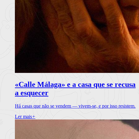
«Calle Málaga» e a casa que se recusa
a esquecer
Há casas que não se vendem — vivem-se, e por isso resistem.
Ler mais
+