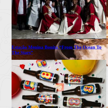
Estação Menina Bonita “From The Ocean To
The Stars”
Omakase Wa celebra a tradição do
Edomae Sushi em Lisboa
Restaurante com recomendação do Guia Michelin propõe
experiência intimis
Ler mais
+