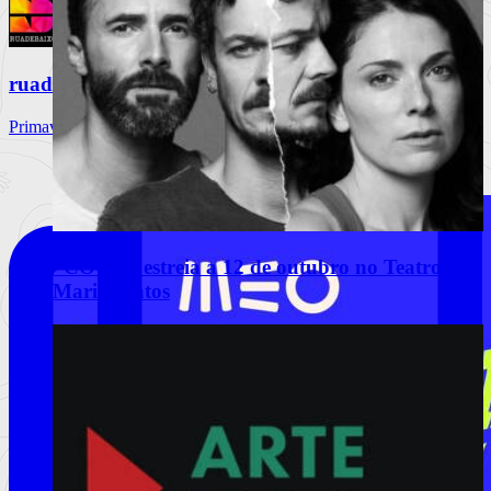
ruadebaixo
Primavera Sound Porto, dia 3. @primaverasound_port
“COCK” estreia a 12 de outubro no Teatro
Maria Matos