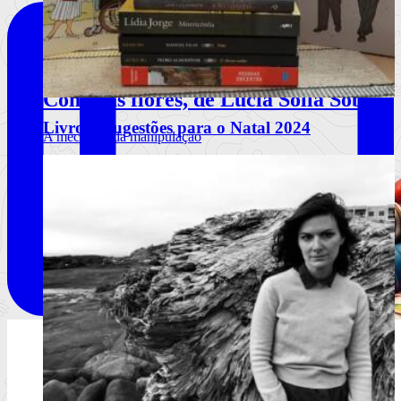
Comerás flores, de Lucía Solla Sobral
Livros | Sugestões para o Natal 2024
A mecânica da manipulação
Ler mais
+