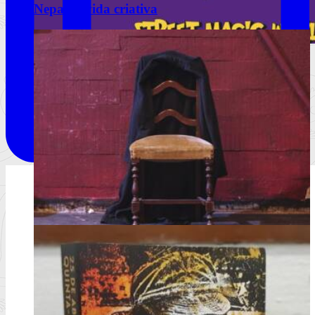
Nepal, a vida criativa
Lisboa volta a ser palco da magia com
175 espetáculos gratuitos
O Festival Internacional de Magia de Rua regressa de 18 a 23
de agosto c
Ler mais
+
Livros
Notícias
Análises
Livros da Semana
Entrevistas & Especiais
A vida, de robe e ao som de uma marcha