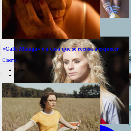
MERGE 4
«Calle Málaga» e a casa que se recusa a esquecer
Cinema
7 Ago
0
INSTAGRAM