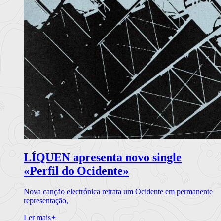
LÍQUEN apresenta novo single
«Perfil do Ocidente»
Nova canção electrónica retrata um Ocidente em permanente
representação,
Ler mais
+