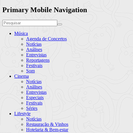
Primary Mobile Navigation
Música
Agenda de Concertos
Notícias
Análises
Entrevistas
Reportagens
Festivais
Som
Cinema
Notícias
Análises
Entrevistas
Especiais
Festivais
Séries
Lifestyle
Notícias
Restauração & Vinhos
Hotelaria & Bem-estar