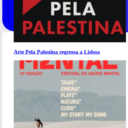
Arte Pela Palestina regressa a Lisboa
MEO Commedia A La Carte Fest
reforça cartaz com novos espetáculos
Porchat, Mourão, Vicente e Miranda, The Umbilical Brothers,
Matilde Brey
Ler mais
+