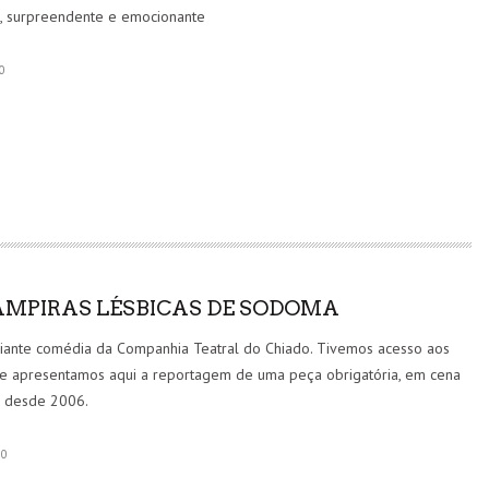
e, surpreendente e emocionante
0
“OLHAR O SOL” ESTREIA NA FILMIN ESTA QUINTA-
FEIRA
CINEMA
6 AGO
AMPIRAS LÉSBICAS DE SODOMA
riante comédia da Companhia Teatral do Chiado. Tivemos acesso aos
 e apresentamos aqui a reportagem de uma peça obrigatória, em cena
l desde 2006.
0