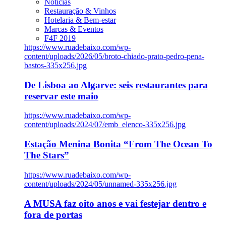
Notícias
Restauração & Vinhos
Hotelaria & Bem-estar
Marcas & Eventos
F4F 2019
https://www.ruadebaixo.com/wp-
content/uploads/2026/05/broto-chiado-prato-pedro-pena-
bastos-335x256.jpg
De Lisboa ao Algarve: seis restaurantes para
reservar este maio
https://www.ruadebaixo.com/wp-
content/uploads/2024/07/emb_elenco-335x256.jpg
Estação Menina Bonita “From The Ocean To
The Stars”
https://www.ruadebaixo.com/wp-
content/uploads/2024/05/unnamed-335x256.jpg
A MUSA faz oito anos e vai festejar dentro e
fora de portas