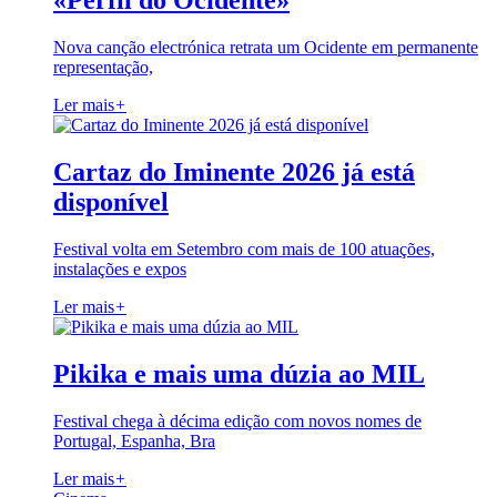
«Perfil do Ocidente»
Nova canção electrónica retrata um Ocidente em permanente
representação,
Ler mais
+
Cartaz do Iminente 2026 já está
disponível
Festival volta em Setembro com mais de 100 atuações,
instalações e expos
Ler mais
+
Pikika e mais uma dúzia ao MIL
Festival chega à décima edição com novos nomes de
Portugal, Espanha, Bra
Ler mais
+