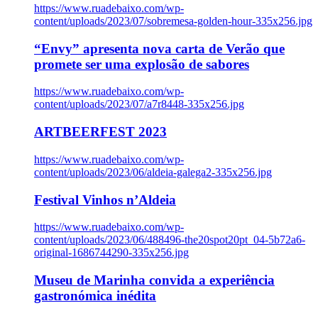
https://www.ruadebaixo.com/wp-
content/uploads/2023/07/sobremesa-golden-hour-335x256.jpg
“Envy” apresenta nova carta de Verão que
promete ser uma explosão de sabores
https://www.ruadebaixo.com/wp-
content/uploads/2023/07/a7r8448-335x256.jpg
ARTBEERFEST 2023
https://www.ruadebaixo.com/wp-
content/uploads/2023/06/aldeia-galega2-335x256.jpg
Festival Vinhos n’Aldeia
https://www.ruadebaixo.com/wp-
content/uploads/2023/06/488496-the20spot20pt_04-5b72a6-
original-1686744290-335x256.jpg
Museu de Marinha convida a experiência
gastronómica inédita