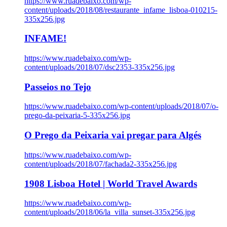
https://www.ruadebaixo.com/wp-
content/uploads/2018/08/restaurante_infame_lisboa-010215-
335x256.jpg
INFAME!
https://www.ruadebaixo.com/wp-
content/uploads/2018/07/dsc2353-335x256.jpg
Passeios no Tejo
https://www.ruadebaixo.com/wp-content/uploads/2018/07/o-
prego-da-peixaria-5-335x256.jpg
O Prego da Peixaria vai pregar para Algés
https://www.ruadebaixo.com/wp-
content/uploads/2018/07/fachada2-335x256.jpg
1908 Lisboa Hotel | World Travel Awards
https://www.ruadebaixo.com/wp-
content/uploads/2018/06/la_villa_sunset-335x256.jpg