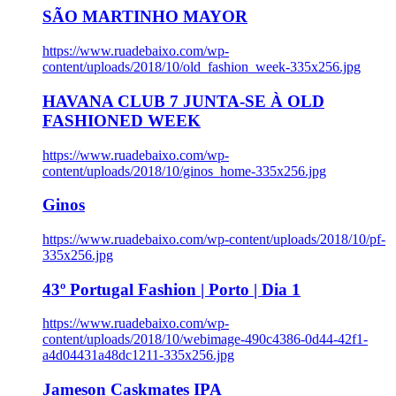
SÃO MARTINHO MAYOR
https://www.ruadebaixo.com/wp-
content/uploads/2018/10/old_fashion_week-335x256.jpg
HAVANA CLUB 7 JUNTA-SE À OLD
FASHIONED WEEK
https://www.ruadebaixo.com/wp-
content/uploads/2018/10/ginos_home-335x256.jpg
Ginos
https://www.ruadebaixo.com/wp-content/uploads/2018/10/pf-
335x256.jpg
43º Portugal Fashion | Porto | Dia 1
https://www.ruadebaixo.com/wp-
content/uploads/2018/10/webimage-490c4386-0d44-42f1-
a4d04431a48dc1211-335x256.jpg
Jameson Caskmates IPA