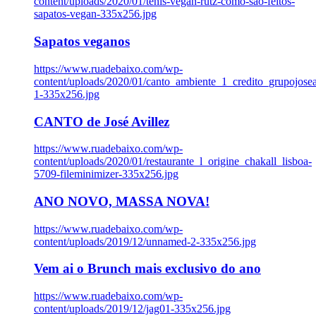
content/uploads/2020/01/tenis-vegan-rutz-como-sao-feitos-
sapatos-vegan-335x256.jpg
Sapatos veganos
https://www.ruadebaixo.com/wp-
content/uploads/2020/01/canto_ambiente_1_credito_grupojosea
1-335x256.jpg
CANTO de José Avillez
https://www.ruadebaixo.com/wp-
content/uploads/2020/01/restaurante_l_origine_chakall_lisboa-
5709-fileminimizer-335x256.jpg
ANO NOVO, MASSA NOVA!
https://www.ruadebaixo.com/wp-
content/uploads/2019/12/unnamed-2-335x256.jpg
Vem ai o Brunch mais exclusivo do ano
https://www.ruadebaixo.com/wp-
content/uploads/2019/12/jag01-335x256.jpg