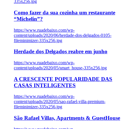
335x256.jpg
Como fazer da sua cozinha um restaurante
“Michelin”?
https://www.ruadebaixo.com/wp-
content/uploads/2020/06/herdade-dos-delgados-0105-
fileminimizer-335x256.jpg
Herdade dos Delgados reabre em junho
https://www.ruadebaixo.com/wp-
content/uploads/2020/05/smart_house-335x256.jpg
A CRESCENTE POPULARIDADE DAS
CASAS INTELIGENTES
https://www.ruadebaixo.com/wp-
content/uploads/2020/05/sao-rafael-villa-premium-
fileminimizer-335x256.jpg
São Rafael Villas, Apartments & GuestHouse