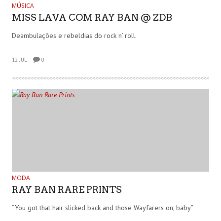
MÚSICA
MISS LAVA COM RAY BAN @ ZDB
Deambulações e rebeldias do rock n’ roll.
12 JUL
0
MODA
RAY BAN RARE PRINTS
“You got that hair slicked back and those Wayfarers on, baby”