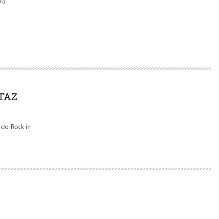
0
RTAZ
 do Rock in