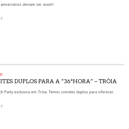
aniversários deviam ser assim!
0
TRAÇA 2026: FESTIVAL DE CINEMA DE ARQUIVO
REGRESSA A CAMPOLIDE EM OUTUBRO
OD
CINEMA
5 AGO
ITES DUPLOS PARA A “36ªHORA” – TRÓIA
h Party exclusiva em Tróia. Temos convites duplos para oferecer.
0