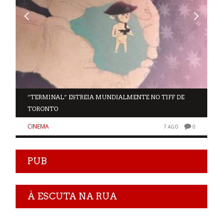
“TERMINAL” ESTREIA MUNDIALMENTE NO TIFF DE
TORONTO
CINEMA
0
7 AGO
0
PUB
À ESCUTA NA RUA