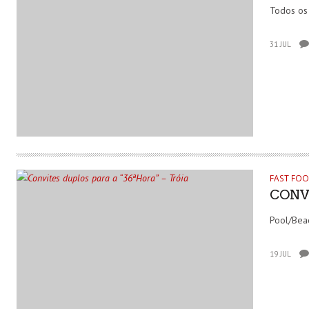
Todos os 
31 JUL
FAST FO
CONV
Pool/Beac
19 JUL