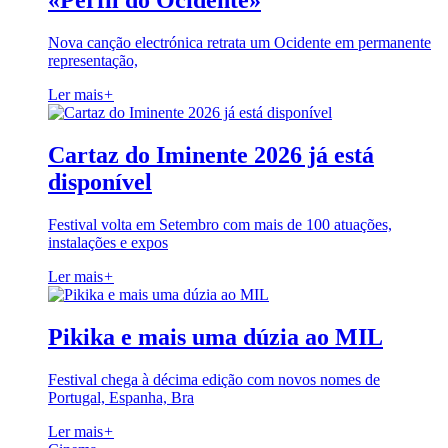
«Perfil do Ocidente»
Nova canção electrónica retrata um Ocidente em permanente
representação,
Ler mais
+
Cartaz do Iminente 2026 já está
disponível
Festival volta em Setembro com mais de 100 atuações,
instalações e expos
Ler mais
+
Pikika e mais uma dúzia ao MIL
Festival chega à décima edição com novos nomes de
Portugal, Espanha, Bra
Ler mais
+