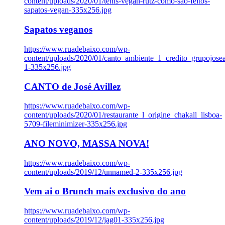
content/uploads/2020/01/tenis-vegan-rutz-como-sao-feitos-
sapatos-vegan-335x256.jpg
Sapatos veganos
https://www.ruadebaixo.com/wp-
content/uploads/2020/01/canto_ambiente_1_credito_grupojosea
1-335x256.jpg
CANTO de José Avillez
https://www.ruadebaixo.com/wp-
content/uploads/2020/01/restaurante_l_origine_chakall_lisboa-
5709-fileminimizer-335x256.jpg
ANO NOVO, MASSA NOVA!
https://www.ruadebaixo.com/wp-
content/uploads/2019/12/unnamed-2-335x256.jpg
Vem ai o Brunch mais exclusivo do ano
https://www.ruadebaixo.com/wp-
content/uploads/2019/12/jag01-335x256.jpg