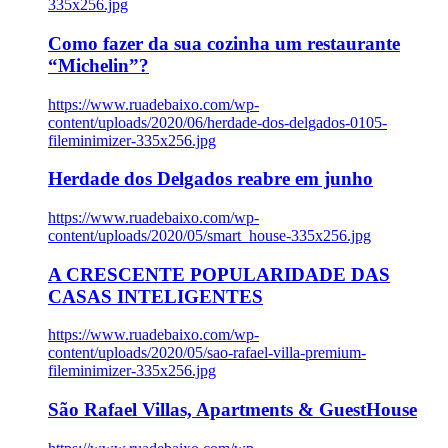
335x256.jpg
Como fazer da sua cozinha um restaurante
“Michelin”?
https://www.ruadebaixo.com/wp-
content/uploads/2020/06/herdade-dos-delgados-0105-
fileminimizer-335x256.jpg
Herdade dos Delgados reabre em junho
https://www.ruadebaixo.com/wp-
content/uploads/2020/05/smart_house-335x256.jpg
A CRESCENTE POPULARIDADE DAS
CASAS INTELIGENTES
https://www.ruadebaixo.com/wp-
content/uploads/2020/05/sao-rafael-villa-premium-
fileminimizer-335x256.jpg
São Rafael Villas, Apartments & GuestHouse