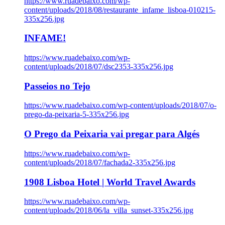
https://www.ruadebaixo.com/wp-
content/uploads/2018/08/restaurante_infame_lisboa-010215-
335x256.jpg
INFAME!
https://www.ruadebaixo.com/wp-
content/uploads/2018/07/dsc2353-335x256.jpg
Passeios no Tejo
https://www.ruadebaixo.com/wp-content/uploads/2018/07/o-
prego-da-peixaria-5-335x256.jpg
O Prego da Peixaria vai pregar para Algés
https://www.ruadebaixo.com/wp-
content/uploads/2018/07/fachada2-335x256.jpg
1908 Lisboa Hotel | World Travel Awards
https://www.ruadebaixo.com/wp-
content/uploads/2018/06/la_villa_sunset-335x256.jpg