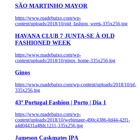
SÃO MARTINHO MAYOR
https://www.ruadebaixo.com/wp-
content/uploads/2018/10/old_fashion_week-335x256.jpg
HAVANA CLUB 7 JUNTA-SE À OLD
FASHIONED WEEK
https://www.ruadebaixo.com/wp-
content/uploads/2018/10/ginos_home-335x256.jpg
Ginos
https://www.ruadebaixo.com/wp-content/uploads/2018/10/pf-
335x256.jpg
43º Portugal Fashion | Porto | Dia 1
https://www.ruadebaixo.com/wp-
content/uploads/2018/10/webimage-490c4386-0d44-42f1-
a4d04431a48dc1211-335x256.jpg
Jameson Caskmates IPA