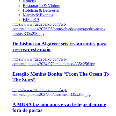
Notícias
Restauração & Vinhos
Hotelaria & Bem-estar
Marcas & Eventos
F4F 2019
https://www.ruadebaixo.com/wp-
content/uploads/2026/05/broto-chiado-prato-pedro-pena-
bastos-335x256.jpg
De Lisboa ao Algarve: seis restaurantes para
reservar este maio
https://www.ruadebaixo.com/wp-
content/uploads/2024/07/emb_elenco-335x256.jpg
Estação Menina Bonita “From The Ocean To
The Stars”
https://www.ruadebaixo.com/wp-
content/uploads/2024/05/unnamed-335x256.jpg
A MUSA faz oito anos e vai festejar dentro e
fora de portas