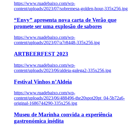
https://www.ruadebaixo.com/wp-
content/uploads/2023/07/sobremesa-golden-hour-335x256.jpg
“Envy” apresenta nova carta de Verão que
promete ser uma explosão de sabores
https://www.ruadebaixo.com/wp-
content/uploads/2023/07/a7r8448-335x256.jpg
ARTBEERFEST 2023
https://www.ruadebaixo.com/wp-
content/uploads/2023/06/aldeia-galega2-335x256.jpg
Festival Vinhos n’Aldeia
https://www.ruadebaixo.com/wp-
content/uploads/2023/06/488496-the20spot20pt_04-5b72a6-
original-1686744290-335x256.jpg
Museu de Marinha convida a experiência
gastronómica inédita