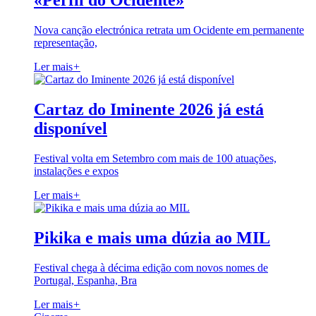
«Perfil do Ocidente»
Nova canção electrónica retrata um Ocidente em permanente
representação,
Ler mais
+
Cartaz do Iminente 2026 já está
disponível
Festival volta em Setembro com mais de 100 atuações,
instalações e expos
Ler mais
+
Pikika e mais uma dúzia ao MIL
Festival chega à décima edição com novos nomes de
Portugal, Espanha, Bra
Ler mais
+