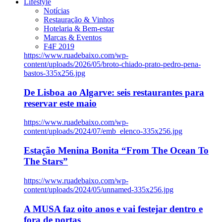
Lifestyle
Notícias
Restauração & Vinhos
Hotelaria & Bem-estar
Marcas & Eventos
F4F 2019
https://www.ruadebaixo.com/wp-
content/uploads/2026/05/broto-chiado-prato-pedro-pena-
bastos-335x256.jpg
De Lisboa ao Algarve: seis restaurantes para
reservar este maio
https://www.ruadebaixo.com/wp-
content/uploads/2024/07/emb_elenco-335x256.jpg
Estação Menina Bonita “From The Ocean To
The Stars”
https://www.ruadebaixo.com/wp-
content/uploads/2024/05/unnamed-335x256.jpg
A MUSA faz oito anos e vai festejar dentro e
fora de portas