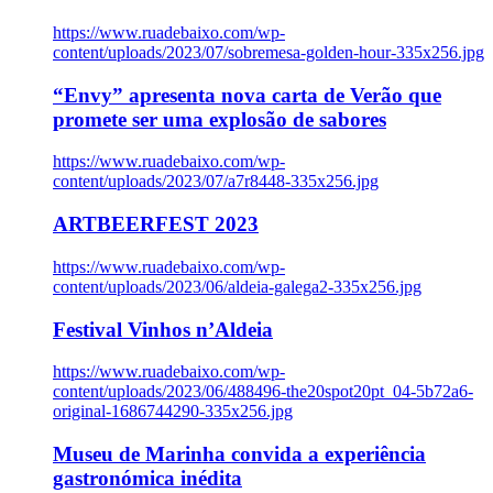
https://www.ruadebaixo.com/wp-
content/uploads/2023/07/sobremesa-golden-hour-335x256.jpg
“Envy” apresenta nova carta de Verão que
promete ser uma explosão de sabores
https://www.ruadebaixo.com/wp-
content/uploads/2023/07/a7r8448-335x256.jpg
ARTBEERFEST 2023
https://www.ruadebaixo.com/wp-
content/uploads/2023/06/aldeia-galega2-335x256.jpg
Festival Vinhos n’Aldeia
https://www.ruadebaixo.com/wp-
content/uploads/2023/06/488496-the20spot20pt_04-5b72a6-
original-1686744290-335x256.jpg
Museu de Marinha convida a experiência
gastronómica inédita