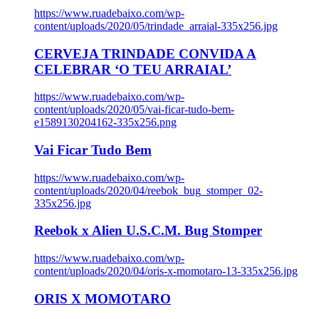
https://www.ruadebaixo.com/wp-
content/uploads/2020/05/trindade_arraial-335x256.jpg
CERVEJA TRINDADE CONVIDA A
CELEBRAR ‘O TEU ARRAIAL’
https://www.ruadebaixo.com/wp-
content/uploads/2020/05/vai-ficar-tudo-bem-
e1589130204162-335x256.png
Vai Ficar Tudo Bem
https://www.ruadebaixo.com/wp-
content/uploads/2020/04/reebok_bug_stomper_02-
335x256.jpg
Reebok x Alien U.S.C.M. Bug Stomper
https://www.ruadebaixo.com/wp-
content/uploads/2020/04/oris-x-momotaro-13-335x256.jpg
ORIS X MOMOTARO