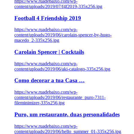
https://www.ruadebaixo.com/wp-
content/uploads/2019/07/f4f2019-335x256.jpg
Football 4 Friendship 2019
https://www.ruadebaixo.com/wp-
content/uploads/2019/06/carolain-spencer-by-hugo-
macedo_2-335x256.jpg
Carolain Spencer | Cocktails
https://www.ruadebaixo.com/wp-
content/uploads/2019/06/aki-catalogo-335x256.jpg
Como decorar a tua Casa …
https://www.ruadebaixo.com/wp-
content/uploads/2019/06/restaurante_puro-7311-
fileminimizer-335x256.jpg
Puro, um restaurante, duas personalidades
https://www.ruadebaixo.com/wp-
content/uploads/2019/06/hello_summer_01-335x256.jpg