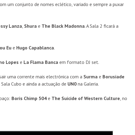
m um conjunto de nomes eclético, variado e sempre a puxar
essy Lanza
,
Shura
e
The Black Madonna
. A Sala 2 ficará a
ou Eu
e
Hugo Capablanca
.
no Lopes
e
La Flama Banca
em formato DJ set.
sair uma corrente mais electrónica com a
Surma
e
Borusiade
Sala Cubo e ainda a actuação de
UN0
na Galeria.
spaço:
Boris Chimp 504
e
The Suicide of Western Culture
, no