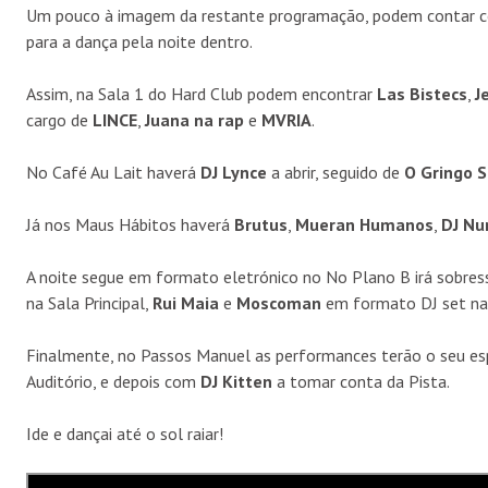
Um pouco à imagem da restante programação, podem contar co
para a dança pela noite dentro.
Assim, na Sala 1 do Hard Club podem encontrar
Las Bistecs
,
J
cargo de
LINCE
,
Juana na rap
e
MVRIA
.
No Café Au Lait haverá
DJ Lynce
a abrir, seguido de
O Gringo S
Já nos Maus Hábitos haverá
Brutus
,
Mueran Humanos
,
DJ Nu
A noite segue em formato eletrónico no No Plano B irá sobres
na Sala Principal,
Rui Maia
e
Moscoman
em formato DJ set na 
Finalmente, no Passos Manuel as performances terão o seu e
Auditório, e depois com
DJ Kitten
a tomar conta da Pista.
Ide e dançai até o sol raiar!