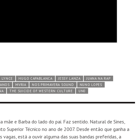
J LYNCE
HUGO CAPABLANCA
JESSY LANZA
JUANA NA RAP
MANOS
MVRIA
NOS PRIMAVERA SOUND
NUNO LOPES
NA
THE SUICIDE OF WESTERN CULTURE
UN0
a mãe e Barba do lado do pai. Faz sentido. Natural de Sines,
tuto Superior Técnico no ano de 2007. Desde então que ganha a
s vagas, está a ouvir alguma das suas bandas preferidas, a