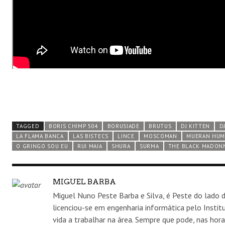
TAGGED
BORIS CHIMP 504
BORUSIADE
BRUTUS
DJ KITTEN
D
LA FLAMA BANCA
LAS BISTECS
LINCE
MOSCOMAN
MUERAN HU
O GRINGO SOU EU
RUI MAIA
SHURA
SURMA
THE BLACK MADON
AUTHOR
MIGUEL BARBA
Miguel Nuno Peste Barba e Silva, é Peste do lado d
licenciou-se em engenharia informática pelo Insti
vida a trabalhar na área. Sempre que pode, nas hora