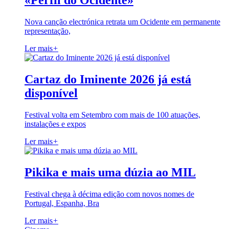
«Perfil do Ocidente»
Nova canção electrónica retrata um Ocidente em permanente
representação,
Ler mais
+
Cartaz do Iminente 2026 já está
disponível
Festival volta em Setembro com mais de 100 atuações,
instalações e expos
Ler mais
+
Pikika e mais uma dúzia ao MIL
Festival chega à décima edição com novos nomes de
Portugal, Espanha, Bra
Ler mais
+