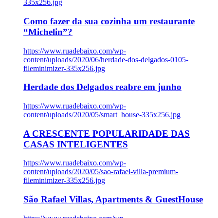
335x256.jpg
Como fazer da sua cozinha um restaurante
“Michelin”?
https://www.ruadebaixo.com/wp-
content/uploads/2020/06/herdade-dos-delgados-0105-
fileminimizer-335x256.jpg
Herdade dos Delgados reabre em junho
https://www.ruadebaixo.com/wp-
content/uploads/2020/05/smart_house-335x256.jpg
A CRESCENTE POPULARIDADE DAS
CASAS INTELIGENTES
https://www.ruadebaixo.com/wp-
content/uploads/2020/05/sao-rafael-villa-premium-
fileminimizer-335x256.jpg
São Rafael Villas, Apartments & GuestHouse