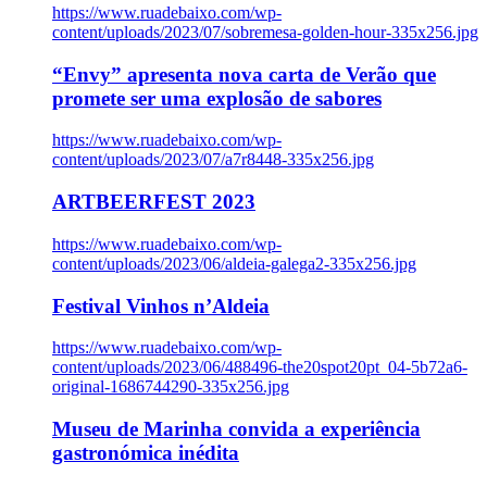
https://www.ruadebaixo.com/wp-
content/uploads/2023/07/sobremesa-golden-hour-335x256.jpg
“Envy” apresenta nova carta de Verão que
promete ser uma explosão de sabores
https://www.ruadebaixo.com/wp-
content/uploads/2023/07/a7r8448-335x256.jpg
ARTBEERFEST 2023
https://www.ruadebaixo.com/wp-
content/uploads/2023/06/aldeia-galega2-335x256.jpg
Festival Vinhos n’Aldeia
https://www.ruadebaixo.com/wp-
content/uploads/2023/06/488496-the20spot20pt_04-5b72a6-
original-1686744290-335x256.jpg
Museu de Marinha convida a experiência
gastronómica inédita