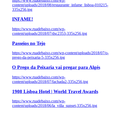
https://www.ruadebaixo.com/wp-
content/uploads/2018/08/restaurante_infame_lisboa-010215-
335x256.jpg
INFAME!
https://www.ruadebaixo.com/wp-
content/uploads/2018/07/dsc2353-335x256.jpg
Passeios no Tejo
https://www.ruadebaixo.com/wp-content/uploads/2018/07/o-
prego-da-peixaria-5-335x256.jpg
O Prego da Peixaria vai pregar para Algés
https://www.ruadebaixo.com/wp-
content/uploads/2018/07/fachada2-335x256.jpg
1908 Lisboa Hotel | World Travel Awards
https://www.ruadebaixo.com/wp-
content/uploads/2018/06/la_villa_sunset-335x256.jpg