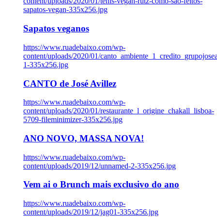
content/uploads/2020/01/tenis-vegan-rutz-como-sao-feitos-
sapatos-vegan-335x256.jpg
Sapatos veganos
https://www.ruadebaixo.com/wp-
content/uploads/2020/01/canto_ambiente_1_credito_grupojosea
1-335x256.jpg
CANTO de José Avillez
https://www.ruadebaixo.com/wp-
content/uploads/2020/01/restaurante_l_origine_chakall_lisboa-
5709-fileminimizer-335x256.jpg
ANO NOVO, MASSA NOVA!
https://www.ruadebaixo.com/wp-
content/uploads/2019/12/unnamed-2-335x256.jpg
Vem ai o Brunch mais exclusivo do ano
https://www.ruadebaixo.com/wp-
content/uploads/2019/12/jag01-335x256.jpg