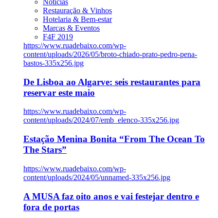
Notícias
Restauração & Vinhos
Hotelaria & Bem-estar
Marcas & Eventos
F4F 2019
https://www.ruadebaixo.com/wp-
content/uploads/2026/05/broto-chiado-prato-pedro-pena-
bastos-335x256.jpg
De Lisboa ao Algarve: seis restaurantes para
reservar este maio
https://www.ruadebaixo.com/wp-
content/uploads/2024/07/emb_elenco-335x256.jpg
Estação Menina Bonita “From The Ocean To
The Stars”
https://www.ruadebaixo.com/wp-
content/uploads/2024/05/unnamed-335x256.jpg
A MUSA faz oito anos e vai festejar dentro e
fora de portas