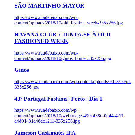
SÃO MARTINHO MAYOR
https://www.ruadebaixo.com/wp-
content/uploads/2018/10/old_fashion_week-335x256.jpg
HAVANA CLUB 7 JUNTA-SE À OLD
FASHIONED WEEK
https://www.ruadebaixo.com/wp-
content/uploads/2018/10/ginos_home-335x256.jpg
Ginos
https://www.ruadebaixo.com/wp-content/uploads/2018/10/pf-
335x256.jpg
43º Portugal Fashion | Porto | Dia 1
https://www.ruadebaixo.com/wp-
content/uploads/2018/10/webimage-490c4386-0d44-42f1-
a4d04431a48dc1211-335x256.jpg
Jameson Caskmates IPA