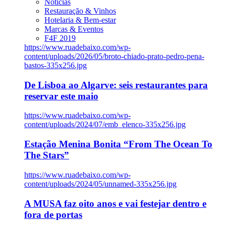
Notícias
Restauração & Vinhos
Hotelaria & Bem-estar
Marcas & Eventos
F4F 2019
https://www.ruadebaixo.com/wp-
content/uploads/2026/05/broto-chiado-prato-pedro-pena-
bastos-335x256.jpg
De Lisboa ao Algarve: seis restaurantes para
reservar este maio
https://www.ruadebaixo.com/wp-
content/uploads/2024/07/emb_elenco-335x256.jpg
Estação Menina Bonita “From The Ocean To
The Stars”
https://www.ruadebaixo.com/wp-
content/uploads/2024/05/unnamed-335x256.jpg
A MUSA faz oito anos e vai festejar dentro e
fora de portas