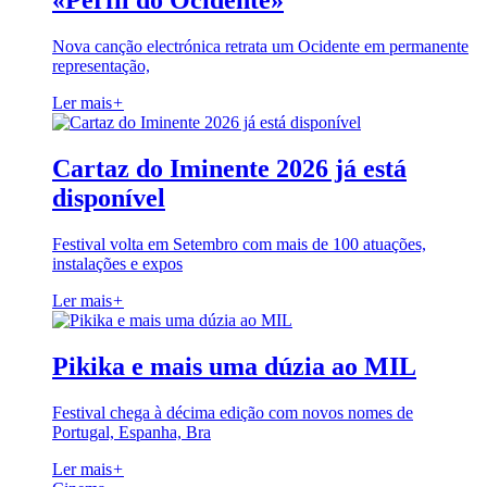
«Perfil do Ocidente»
Nova canção electrónica retrata um Ocidente em permanente
representação,
Ler mais
+
Cartaz do Iminente 2026 já está
disponível
Festival volta em Setembro com mais de 100 atuações,
instalações e expos
Ler mais
+
Pikika e mais uma dúzia ao MIL
Festival chega à décima edição com novos nomes de
Portugal, Espanha, Bra
Ler mais
+