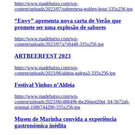
https://www.ruadebaixo.com/wp-
content/uploads/2023/07/sobremesa-golden-hour-335x256.jpg
“Envy” apresenta nova carta de Verão que
promete ser uma explosão de sabores
https://www.ruadebaixo.com/wp-
content/uploads/2023/07/a7r8448-335x256.jpg
ARTBEERFEST 2023
https://www.ruadebaixo.com/wp-
content/uploads/2023/06/aldeia-galega2-335x256.jpg
Festival Vinhos n’Aldeia
https://www.ruadebaixo.com/wp-
content/uploads/2023/06/488496-the20spot20pt_04-5b72a6-
original-1686744290-335x256.jpg
Museu de Marinha convida a experiência
gastronómica inédita