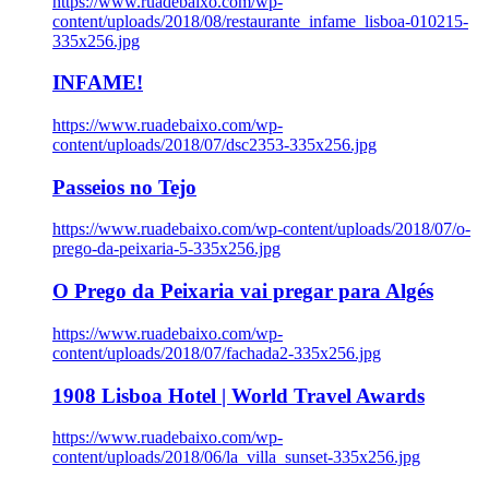
https://www.ruadebaixo.com/wp-
content/uploads/2018/08/restaurante_infame_lisboa-010215-
335x256.jpg
INFAME!
https://www.ruadebaixo.com/wp-
content/uploads/2018/07/dsc2353-335x256.jpg
Passeios no Tejo
https://www.ruadebaixo.com/wp-content/uploads/2018/07/o-
prego-da-peixaria-5-335x256.jpg
O Prego da Peixaria vai pregar para Algés
https://www.ruadebaixo.com/wp-
content/uploads/2018/07/fachada2-335x256.jpg
1908 Lisboa Hotel | World Travel Awards
https://www.ruadebaixo.com/wp-
content/uploads/2018/06/la_villa_sunset-335x256.jpg