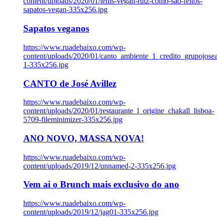
content/uploads/2020/01/tenis-vegan-rutz-como-sao-feitos-
sapatos-vegan-335x256.jpg
Sapatos veganos
https://www.ruadebaixo.com/wp-
content/uploads/2020/01/canto_ambiente_1_credito_grupojosea
1-335x256.jpg
CANTO de José Avillez
https://www.ruadebaixo.com/wp-
content/uploads/2020/01/restaurante_l_origine_chakall_lisboa-
5709-fileminimizer-335x256.jpg
ANO NOVO, MASSA NOVA!
https://www.ruadebaixo.com/wp-
content/uploads/2019/12/unnamed-2-335x256.jpg
Vem ai o Brunch mais exclusivo do ano
https://www.ruadebaixo.com/wp-
content/uploads/2019/12/jag01-335x256.jpg