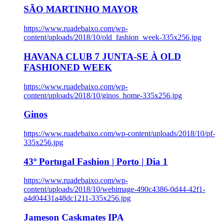
SÃO MARTINHO MAYOR
https://www.ruadebaixo.com/wp-
content/uploads/2018/10/old_fashion_week-335x256.jpg
HAVANA CLUB 7 JUNTA-SE À OLD
FASHIONED WEEK
https://www.ruadebaixo.com/wp-
content/uploads/2018/10/ginos_home-335x256.jpg
Ginos
https://www.ruadebaixo.com/wp-content/uploads/2018/10/pf-
335x256.jpg
43º Portugal Fashion | Porto | Dia 1
https://www.ruadebaixo.com/wp-
content/uploads/2018/10/webimage-490c4386-0d44-42f1-
a4d04431a48dc1211-335x256.jpg
Jameson Caskmates IPA