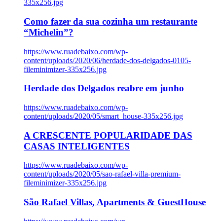
335x256.jpg
Como fazer da sua cozinha um restaurante
“Michelin”?
https://www.ruadebaixo.com/wp-
content/uploads/2020/06/herdade-dos-delgados-0105-
fileminimizer-335x256.jpg
Herdade dos Delgados reabre em junho
https://www.ruadebaixo.com/wp-
content/uploads/2020/05/smart_house-335x256.jpg
A CRESCENTE POPULARIDADE DAS
CASAS INTELIGENTES
https://www.ruadebaixo.com/wp-
content/uploads/2020/05/sao-rafael-villa-premium-
fileminimizer-335x256.jpg
São Rafael Villas, Apartments & GuestHouse