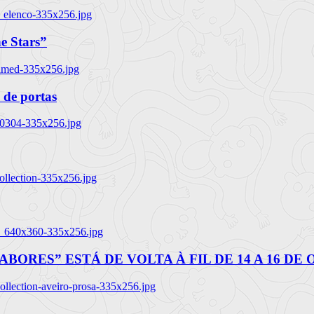
_elenco-335x256.jpg
e Stars”
named-335x256.jpg
 de portas
00304-335x256.jpg
ollection-335x256.jpg
tl_640x360-335x256.jpg
BORES” ESTÁ DE VOLTA À FIL DE 14 A 16 DE
llection-aveiro-prosa-335x256.jpg