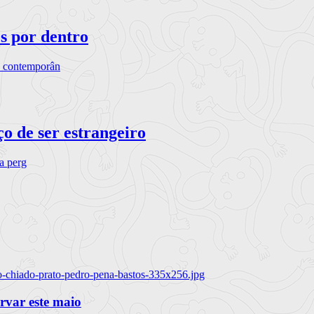
os por dentro
s contemporân
o de ser estrangeiro
ra perg
o-chiado-prato-pedro-pena-bastos-335x256.jpg
ervar este maio