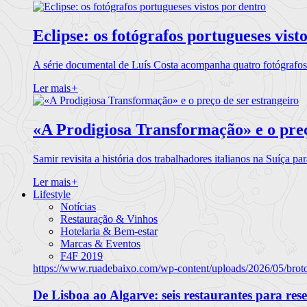
Eclipse: os fotógrafos portugueses vist
A série documental de Luís Costa acompanha quatro fotógrafo
Ler mais
+
«A Prodigiosa Transformação» e o preç
Samir revisita a história dos trabalhadores italianos na Suíça pa
Ler mais
+
Lifestyle
Notícias
Restauração & Vinhos
Hotelaria & Bem-estar
Marcas & Eventos
F4F 2019
https://www.ruadebaixo.com/wp-content/uploads/2026/05/brot
De Lisboa ao Algarve: seis restaurantes para res