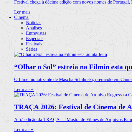
Festival chega à décima edição com novos nomes de Portugal,
Ler mais
+
Cinema
Notícias
Análises
Entrevistas
Especiais
Festivais
Séries
“Olhar o Sol” estreia na Filmin esta qu
O filme hipnotizante de Mascha Schilinski, premiado em Cann
Ler mais
+
TRAÇA 2026: Festival de Cinema de A
A 5.ª edição da TRAÇA — Mostra de Filmes de Arquivos Famil
Ler mais
+