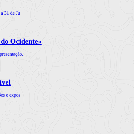
 a 31 de Ju
 do Ocidente»
presentação,
ível
ões e expos