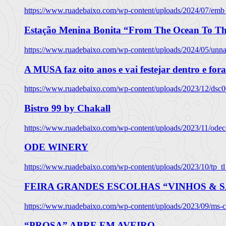
https://www.ruadebaixo.com/wp-content/uploads/2024/07/emb
Estação Menina Bonita “From The Ocean To Th
https://www.ruadebaixo.com/wp-content/uploads/2024/05/un
A MUSA faz oito anos e vai festejar dentro e fora
https://www.ruadebaixo.com/wp-content/uploads/2023/12/dsc
Bistro 99 by Chakall
https://www.ruadebaixo.com/wp-content/uploads/2023/11/odec
ODE WINERY
https://www.ruadebaixo.com/wp-content/uploads/2023/10/tp_
FEIRA GRANDES ESCOLHAS “VINHOS & SA
https://www.ruadebaixo.com/wp-content/uploads/2023/09/ms-co
“PROSA” ABRE EM AVEIRO