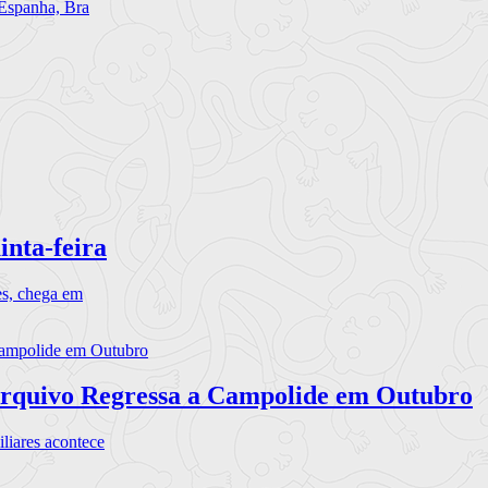
 Espanha, Bra
inta-feira
es, chega em
rquivo Regressa a Campolide em Outubro
iares acontece