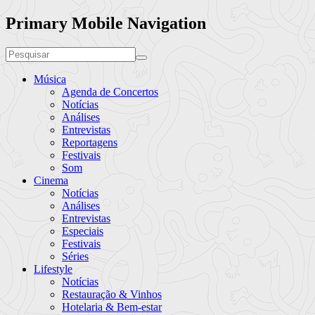
Primary Mobile Navigation
Música
Agenda de Concertos
Notícias
Análises
Entrevistas
Reportagens
Festivais
Som
Cinema
Notícias
Análises
Entrevistas
Especiais
Festivais
Séries
Lifestyle
Notícias
Restauração & Vinhos
Hotelaria & Bem-estar