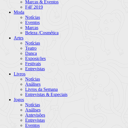
Marcas & Eventos
F4F 2019
Moda
Notícias
Eventos
Marcas
Beleza /Cosmética
Artes
Notícias
Teatro
Dança
Exposições
Festivais
Entrevistas
Livros
Notícias
Análises
Livros da Semana
Entrevistas & Especiais
Jogos
Notícias
Análises
Antevisões
Entrevistas
Eventos