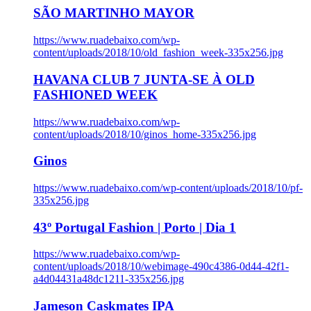
SÃO MARTINHO MAYOR
https://www.ruadebaixo.com/wp-
content/uploads/2018/10/old_fashion_week-335x256.jpg
HAVANA CLUB 7 JUNTA-SE À OLD
FASHIONED WEEK
https://www.ruadebaixo.com/wp-
content/uploads/2018/10/ginos_home-335x256.jpg
Ginos
https://www.ruadebaixo.com/wp-content/uploads/2018/10/pf-
335x256.jpg
43º Portugal Fashion | Porto | Dia 1
https://www.ruadebaixo.com/wp-
content/uploads/2018/10/webimage-490c4386-0d44-42f1-
a4d04431a48dc1211-335x256.jpg
Jameson Caskmates IPA