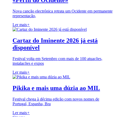
«Perfil do Ocidente»
Nova canção electrónica retrata um Ocidente em permanente
representação,
Ler mais
+
Cartaz do Iminente 2026 já está
disponível
Festival volta em Setembro com mais de 100 atuações,
instalações e expos
Ler mais
+
Pikika e mais uma dúzia ao MIL
Festival chega à décima edição com novos nomes de
Portugal, Espanha, Bra
Ler mais
+