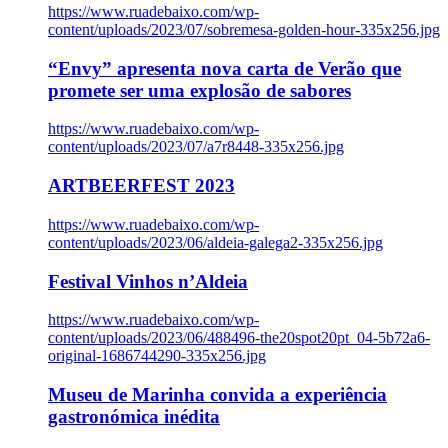
https://www.ruadebaixo.com/wp-
content/uploads/2023/07/sobremesa-golden-hour-335x256.jpg
“Envy” apresenta nova carta de Verão que
promete ser uma explosão de sabores
https://www.ruadebaixo.com/wp-
content/uploads/2023/07/a7r8448-335x256.jpg
ARTBEERFEST 2023
https://www.ruadebaixo.com/wp-
content/uploads/2023/06/aldeia-galega2-335x256.jpg
Festival Vinhos n’Aldeia
https://www.ruadebaixo.com/wp-
content/uploads/2023/06/488496-the20spot20pt_04-5b72a6-
original-1686744290-335x256.jpg
Museu de Marinha convida a experiência
gastronómica inédita