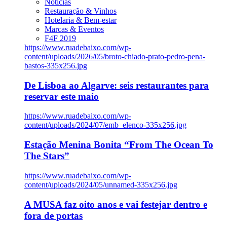
Notícias
Restauração & Vinhos
Hotelaria & Bem-estar
Marcas & Eventos
F4F 2019
https://www.ruadebaixo.com/wp-
content/uploads/2026/05/broto-chiado-prato-pedro-pena-
bastos-335x256.jpg
De Lisboa ao Algarve: seis restaurantes para
reservar este maio
https://www.ruadebaixo.com/wp-
content/uploads/2024/07/emb_elenco-335x256.jpg
Estação Menina Bonita “From The Ocean To
The Stars”
https://www.ruadebaixo.com/wp-
content/uploads/2024/05/unnamed-335x256.jpg
A MUSA faz oito anos e vai festejar dentro e
fora de portas