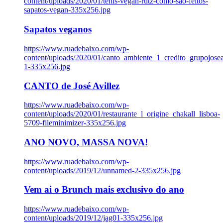
content/uploads/2020/01/tenis-vegan-rutz-como-sao-feitos-
sapatos-vegan-335x256.jpg
Sapatos veganos
https://www.ruadebaixo.com/wp-
content/uploads/2020/01/canto_ambiente_1_credito_grupojosea
1-335x256.jpg
CANTO de José Avillez
https://www.ruadebaixo.com/wp-
content/uploads/2020/01/restaurante_l_origine_chakall_lisboa-
5709-fileminimizer-335x256.jpg
ANO NOVO, MASSA NOVA!
https://www.ruadebaixo.com/wp-
content/uploads/2019/12/unnamed-2-335x256.jpg
Vem ai o Brunch mais exclusivo do ano
https://www.ruadebaixo.com/wp-
content/uploads/2019/12/jag01-335x256.jpg