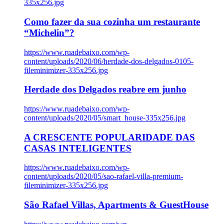
335x256.jpg
Como fazer da sua cozinha um restaurante
“Michelin”?
https://www.ruadebaixo.com/wp-
content/uploads/2020/06/herdade-dos-delgados-0105-
fileminimizer-335x256.jpg
Herdade dos Delgados reabre em junho
https://www.ruadebaixo.com/wp-
content/uploads/2020/05/smart_house-335x256.jpg
A CRESCENTE POPULARIDADE DAS
CASAS INTELIGENTES
https://www.ruadebaixo.com/wp-
content/uploads/2020/05/sao-rafael-villa-premium-
fileminimizer-335x256.jpg
São Rafael Villas, Apartments & GuestHouse