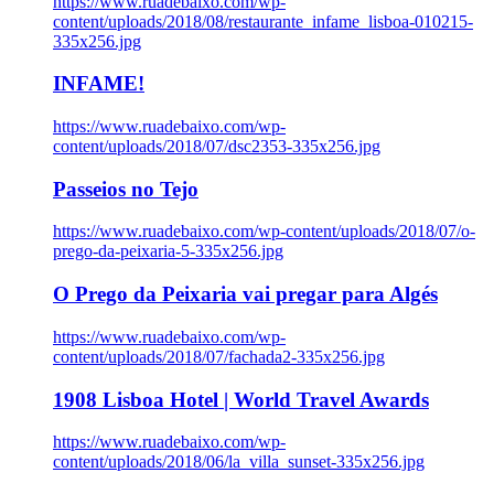
https://www.ruadebaixo.com/wp-
content/uploads/2018/08/restaurante_infame_lisboa-010215-
335x256.jpg
INFAME!
https://www.ruadebaixo.com/wp-
content/uploads/2018/07/dsc2353-335x256.jpg
Passeios no Tejo
https://www.ruadebaixo.com/wp-content/uploads/2018/07/o-
prego-da-peixaria-5-335x256.jpg
O Prego da Peixaria vai pregar para Algés
https://www.ruadebaixo.com/wp-
content/uploads/2018/07/fachada2-335x256.jpg
1908 Lisboa Hotel | World Travel Awards
https://www.ruadebaixo.com/wp-
content/uploads/2018/06/la_villa_sunset-335x256.jpg