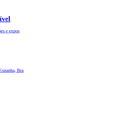
ível
ões e expos
 Espanha, Bra