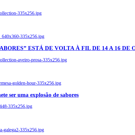
ollection-335x256.jpg
tl_640x360-335x256.jpg
BORES” ESTÁ DE VOLTA À FIL DE 14 A 16 DE
llection-aveiro-prosa-335x256.jpg
remesa-golden-hour-335x256.jpg
ete ser uma explosão de sabores
8448-335x256.jpg
ia-galega2-335x256.jpg