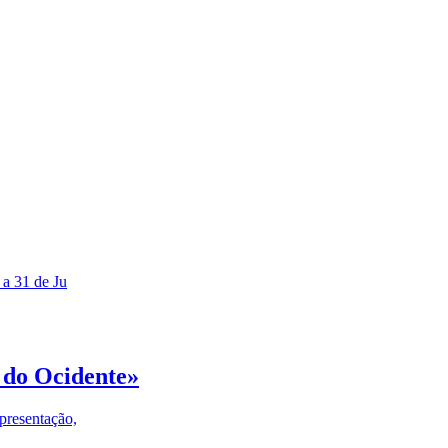
 a 31 de Ju
 do Ocidente»
presentação,