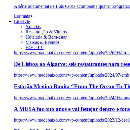
A série documental de Luís Costa acompanha quatro fotógrafo
Ler mais
+
Lifestyle
Notícias
Restauração & Vinhos
Hotelaria & Bem-estar
Marcas & Eventos
F4F 2019
https://www.ruadebaixo.com/wp-content/uploads/2026/05/brot
De Lisboa ao Algarve: seis restaurantes para res
https://www.ruadebaixo.com/wp-content/uploads/2024/07/emb
Estação Menina Bonita “From The Ocean To Th
https://www.ruadebaixo.com/wp-content/uploads/2024/05/un
A MUSA faz oito anos e vai festejar dentro e fora
https://www.ruadebaixo.com/wp-content/uploads/2023/12/dsc