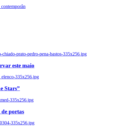
s contemporân
o-chiado-prato-pedro-pena-bastos-335x256.jpg
ervar este maio
_elenco-335x256.jpg
e Stars”
named-335x256.jpg
 de portas
00304-335x256.jpg