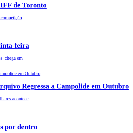
TIFF de Toronto
a competição
inta-feira
es, chega em
rquivo Regressa a Campolide em Outubro
iares acontece
os por dentro