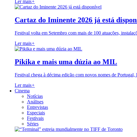
Ler mais
+
Cartaz do Iminente 2026 já está dispon
Festival volta em Setembro com mais de 100 atuações, instalaç
Ler mais
+
Pikika e mais uma dúzia ao MIL
Festival chega à décima edição com novos nomes de Portugal,
Ler mais
+
Cinema
Notícias
Análises
Entrevistas
Especiais
Festivais
Séries