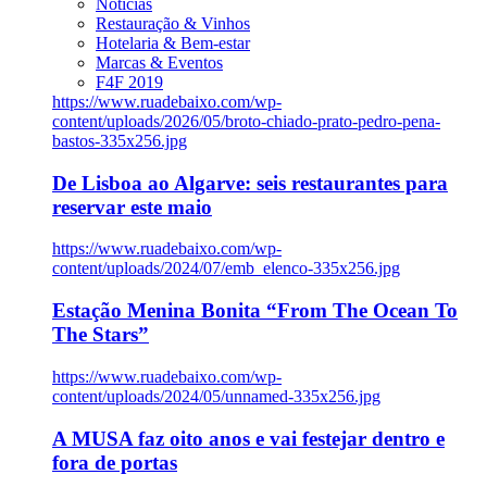
Notícias
Restauração & Vinhos
Hotelaria & Bem-estar
Marcas & Eventos
F4F 2019
https://www.ruadebaixo.com/wp-
content/uploads/2026/05/broto-chiado-prato-pedro-pena-
bastos-335x256.jpg
De Lisboa ao Algarve: seis restaurantes para
reservar este maio
https://www.ruadebaixo.com/wp-
content/uploads/2024/07/emb_elenco-335x256.jpg
Estação Menina Bonita “From The Ocean To
The Stars”
https://www.ruadebaixo.com/wp-
content/uploads/2024/05/unnamed-335x256.jpg
A MUSA faz oito anos e vai festejar dentro e
fora de portas