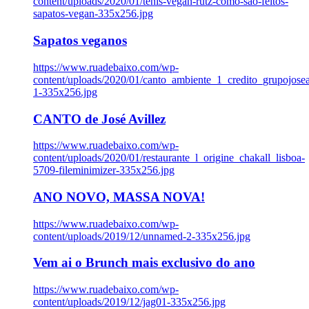
content/uploads/2020/01/tenis-vegan-rutz-como-sao-feitos-
sapatos-vegan-335x256.jpg
Sapatos veganos
https://www.ruadebaixo.com/wp-
content/uploads/2020/01/canto_ambiente_1_credito_grupojosea
1-335x256.jpg
CANTO de José Avillez
https://www.ruadebaixo.com/wp-
content/uploads/2020/01/restaurante_l_origine_chakall_lisboa-
5709-fileminimizer-335x256.jpg
ANO NOVO, MASSA NOVA!
https://www.ruadebaixo.com/wp-
content/uploads/2019/12/unnamed-2-335x256.jpg
Vem ai o Brunch mais exclusivo do ano
https://www.ruadebaixo.com/wp-
content/uploads/2019/12/jag01-335x256.jpg