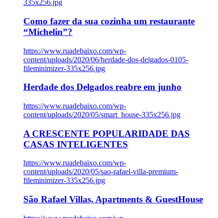
335x256.jpg
Como fazer da sua cozinha um restaurante
“Michelin”?
https://www.ruadebaixo.com/wp-
content/uploads/2020/06/herdade-dos-delgados-0105-
fileminimizer-335x256.jpg
Herdade dos Delgados reabre em junho
https://www.ruadebaixo.com/wp-
content/uploads/2020/05/smart_house-335x256.jpg
A CRESCENTE POPULARIDADE DAS
CASAS INTELIGENTES
https://www.ruadebaixo.com/wp-
content/uploads/2020/05/sao-rafael-villa-premium-
fileminimizer-335x256.jpg
São Rafael Villas, Apartments & GuestHouse