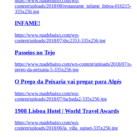
https://www.ruadebaixo.com/wp-
content/uploads/2018/08/restaurante_infame_lisboa-010215-
335x256.jpg
INFAME!
https://www.ruadebaixo.com/wp-
content/uploads/2018/07/dsc2353-335x256.jpg
Passeios no Tejo
https://www.ruadebaixo.com/wp-content/uploads/2018/07/o-
prego-da-peixaria-5-335x256.jpg
O Prego da Peixaria vai pregar para Algés
https://www.ruadebaixo.com/wp-
content/uploads/2018/07/fachada2-335x256.jpg
1908 Lisboa Hotel | World Travel Awards
https://www.ruadebaixo.com/wp-
content/uploads/2018/06/la_villa_sunset-335x256.jpg