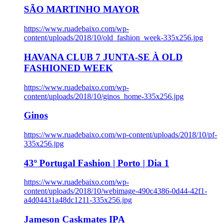
SÃO MARTINHO MAYOR
https://www.ruadebaixo.com/wp-
content/uploads/2018/10/old_fashion_week-335x256.jpg
HAVANA CLUB 7 JUNTA-SE À OLD
FASHIONED WEEK
https://www.ruadebaixo.com/wp-
content/uploads/2018/10/ginos_home-335x256.jpg
Ginos
https://www.ruadebaixo.com/wp-content/uploads/2018/10/pf-
335x256.jpg
43º Portugal Fashion | Porto | Dia 1
https://www.ruadebaixo.com/wp-
content/uploads/2018/10/webimage-490c4386-0d44-42f1-
a4d04431a48dc1211-335x256.jpg
Jameson Caskmates IPA