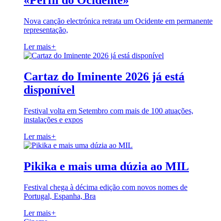
«Perfil do Ocidente»
Nova canção electrónica retrata um Ocidente em permanente
representação,
Ler mais
+
Cartaz do Iminente 2026 já está
disponível
Festival volta em Setembro com mais de 100 atuações,
instalações e expos
Ler mais
+
Pikika e mais uma dúzia ao MIL
Festival chega à décima edição com novos nomes de
Portugal, Espanha, Bra
Ler mais
+