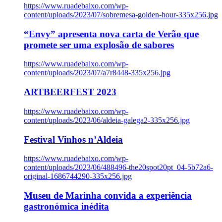
https://www.ruadebaixo.com/wp-
content/uploads/2023/07/sobremesa-golden-hour-335x256.jpg
“Envy” apresenta nova carta de Verão que
promete ser uma explosão de sabores
https://www.ruadebaixo.com/wp-
content/uploads/2023/07/a7r8448-335x256.jpg
ARTBEERFEST 2023
https://www.ruadebaixo.com/wp-
content/uploads/2023/06/aldeia-galega2-335x256.jpg
Festival Vinhos n’Aldeia
https://www.ruadebaixo.com/wp-
content/uploads/2023/06/488496-the20spot20pt_04-5b72a6-
original-1686744290-335x256.jpg
Museu de Marinha convida a experiência
gastronómica inédita