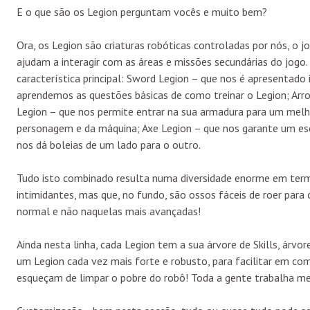
E o que são os Legion perguntam vocês e muito bem?
Ora, os Legion são criaturas robóticas controladas por nós, o j
ajudam a interagir com as áreas e missões secundárias do jogo
característica principal: Sword Legion – que nos é apresenta
aprendemos as questões básicas de como treinar o Legion; Arro
Legion – que nos permite entrar na sua armadura para um melh
personagem e da máquina; Axe Legion – que nos garante um esc
nos dá boleias de um lado para o outro.
Tudo isto combinado resulta numa diversidade enorme em term
intimidantes, mas que, no fundo, são ossos fáceis de roer para 
normal e não naquelas mais avançadas!
Ainda nesta linha, cada Legion tem a sua árvore de Skills, árv
um Legion cada vez mais forte e robusto, para facilitar em com
esqueçam de limpar o pobre do robô! Toda a gente trabalha m