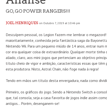
GO, GO POWER RANGERS!!!
JOEL HENRIQUES
on Outubro 7, 2019 at 10:46 pm
Desculpem pessoal, os Legion fazem-me lembrar o megazord! 
maioritariamente, conhecida pela fantástica saga da Bayonett
Nintendo Wii. Para um pequeno miúdo de 14 anos, entrar num m
cor era qualquer coisa de extraordinário. Qualquer morte tinha o
aliado, claro, aos mini-jogos que pertenciam ao objetivo princi
título cheio de vigor e ambição, características essas que têm
esta produtora. Nisto, Astral Chain, não foge nada à regra!
Tendo em mãos um título desta envergadura, nada como dividir
Primeiro, os gráficos do jogo. Sendo a Nintendo Switch a conso
que, tal consola, seja a casa favorita de jogos indie assim co
antigos… Porém, desenganem-se!