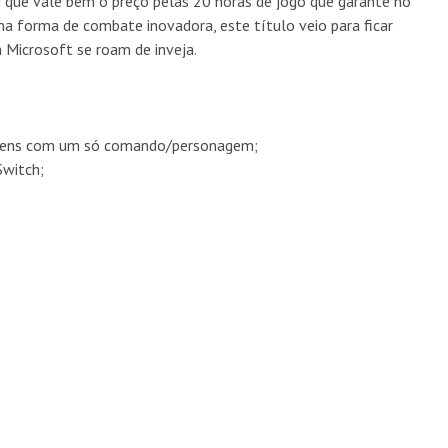
m que vale bem o preço pelas 20 horas de jogo que garante no
a forma de combate inovadora, este título veio para ficar
 Microsoft se roam de inveja.
agens com um só comando/personagem;
Switch;