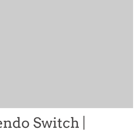
TRAÇA 2026: FESTIVAL DE CINEMA DE ARQUIVO
REGRESSA A CAMPOLIDE EM OUTUBRO
CINEMA
5 AGO
endo Switch |