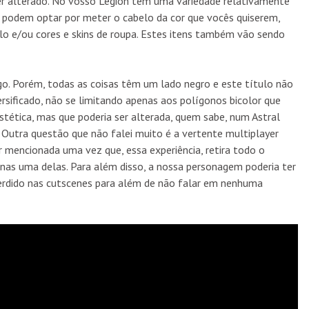
r alterado. No vosso Legion têm uma variedade relativamente
, podem optar por meter o cabelo da cor que vocês quiserem,
lo e/ou cores e skins de roupa. Estes itens também vão sendo
go. Porém, todas as coisas têm um lado negro e este título não
sificado, não se limitando apenas aos polígonos bicolor que
tética, mas que poderia ser alterada, quem sabe, num Astral
. Outra questão que não falei muito é a vertente multiplayer
r mencionada uma vez que, essa experiência, retira todo o
nas uma delas. Para além disso, a nossa personagem poderia ter
perdido nas cutscenes para além de não falar em nenhuma