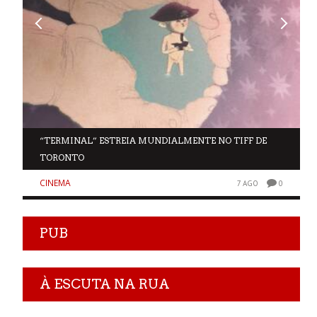
“TERMINAL” ESTREIA MUNDIALMENTE NO TIFF DE
TORONTO
CINEMA
0
7 AGO
0
PUB
À ESCUTA NA RUA