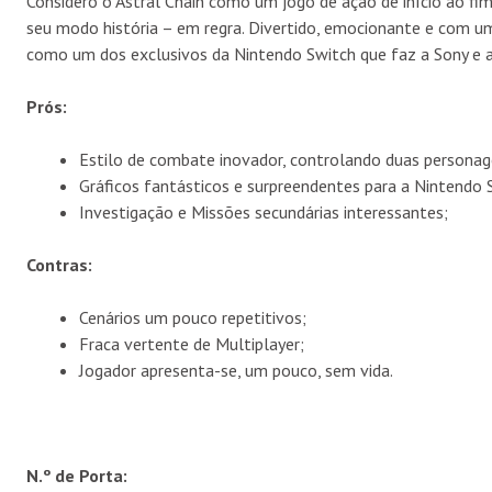
Considero o Astral Chain como um jogo de ação de início ao fi
seu modo história – em regra. Divertido, emocionante e com um
como um dos exclusivos da Nintendo Switch que faz a Sony e a
Prós:
Estilo de combate inovador, controlando duas person
Gráficos fantásticos e surpreendentes para a Nintendo 
Investigação e Missões secundárias interessantes;
Contras:
Cenários um pouco repetitivos;
Fraca vertente de Multiplayer;
Jogador apresenta-se, um pouco, sem vida.
N.º de Porta: