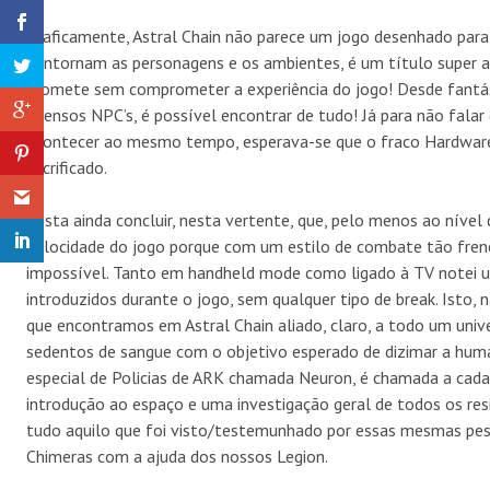
Graficamente, Astral Chain não parece um jogo desenhado para
contornam as personagens e os ambientes, é um título super 
promete sem comprometer a experiência do jogo! Desde fantást
imensos NPC’s, é possível encontrar de tudo! Já para não falar
acontecer ao mesmo tempo, esperava-se que o fraco Hardware
sacrificado.
Resta ainda concluir, nesta vertente, que, pelo menos ao nível 
velocidade do jogo porque com um estilo de combate tão frené
impossível. Tanto em handheld mode como ligado à TV notei 
introduzidos durante o jogo, sem qualquer tipo de break. Isto,
que encontramos em Astral Chain aliado, claro, a todo um univ
sedentos de sangue com o objetivo esperado de dizimar a human
especial de Policias de ARK chamada Neuron, é chamada a cada
introdução ao espaço e uma investigação geral de todos os res
tudo aquilo que foi visto/testemunhado por essas mesmas pess
Chimeras com a ajuda dos nossos Legion.