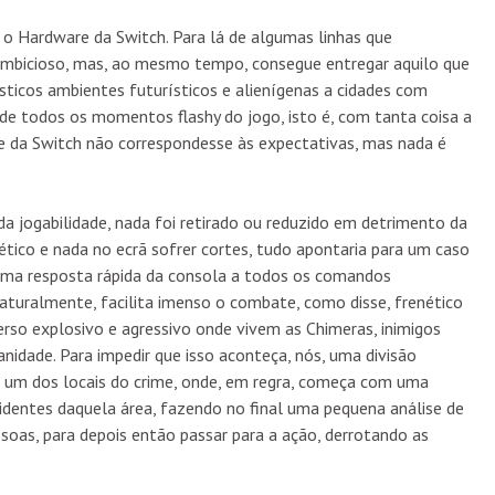
 o Hardware da Switch. Para lá de algumas linhas que
ambicioso, mas, ao mesmo tempo, consegue entregar aquilo que
icos ambientes futurísticos e alienígenas a cidades com
 de todos os momentos flashy do jogo, isto é, com tanta coisa a
 da Switch não correspondesse às expectativas, mas nada é
da jogabilidade, nada foi retirado ou reduzido em detrimento da
tico e nada no ecrã sofrer cortes, tudo apontaria para um caso
uma resposta rápida da consola a todos os comandos
 naturalmente, facilita imenso o combate, como disse, frenético
erso explosivo e agressivo onde vivem as Chimeras, inimigos
idade. Para impedir que isso aconteça, nós, uma divisão
 um dos locais do crime, onde, em regra, começa com uma
identes daquela área, fazendo no final uma pequena análise de
oas, para depois então passar para a ação, derrotando as