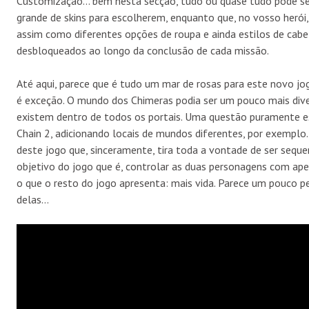
Customização… bem nesta secção, tudo ou quase tudo pode se
grande de skins para escolherem, enquanto que, no vosso herói
assim como diferentes opções de roupa e ainda estilos de cabe
desbloqueados ao longo da conclusão de cada missão.
Até aqui, parece que é tudo um mar de rosas para este novo jo
é exceção. O mundo dos Chimeras podia ser um pouco mais diver
existem dentro de todos os portais. Uma questão puramente es
Chain 2, adicionando locais de mundos diferentes, por exemplo
deste jogo que, sinceramente, tira toda a vontade de ser seque
objetivo do jogo que é, controlar as duas personagens com ape
o que o resto do jogo apresenta: mais vida. Parece um pouco 
delas…