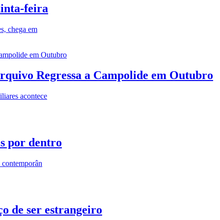
inta-feira
es, chega em
rquivo Regressa a Campolide em Outubro
iares acontece
os por dentro
s contemporân
o de ser estrangeiro