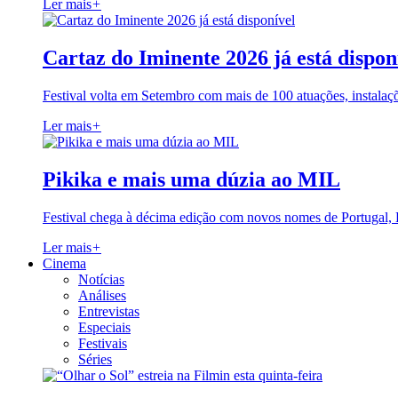
Ler mais
+
Cartaz do Iminente 2026 já está dispon
Festival volta em Setembro com mais de 100 atuações, instalaç
Ler mais
+
Pikika e mais uma dúzia ao MIL
Festival chega à décima edição com novos nomes de Portugal,
Ler mais
+
Cinema
Notícias
Análises
Entrevistas
Especiais
Festivais
Séries