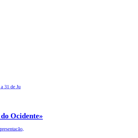
 a 31 de Ju
 do Ocidente»
presentação,