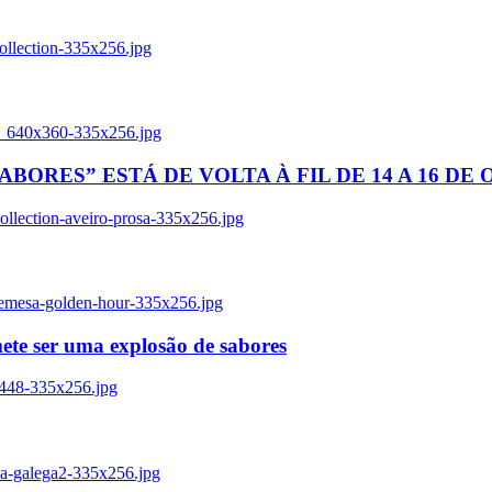
ollection-335x256.jpg
tl_640x360-335x256.jpg
BORES” ESTÁ DE VOLTA À FIL DE 14 A 16 DE
llection-aveiro-prosa-335x256.jpg
remesa-golden-hour-335x256.jpg
ete ser uma explosão de sabores
8448-335x256.jpg
ia-galega2-335x256.jpg