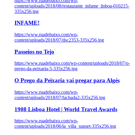
https://www.ruadebaixo.com/wp-
content/uploads/2018/08/restaurante_infame_lisboa-010215-
335x256.jpg
INFAME!
https://www.ruadebaixo.com/wp-
content/uploads/2018/07/dsc2353-335x256.jpg
Passeios no Tejo
https://www.ruadebaixo.com/wp-content/uploads/2018/07/o-
prego-da-peixaria-5-335x256.jpg
O Prego da Peixaria vai pregar para Algés
https://www.ruadebaixo.com/wp-
content/uploads/2018/07/fachada2-335x256.jpg
1908 Lisboa Hotel | World Travel Awards
https://www.ruadebaixo.com/wp-
content/uploads/2018/06/la_villa_sunset-335x256.jpg