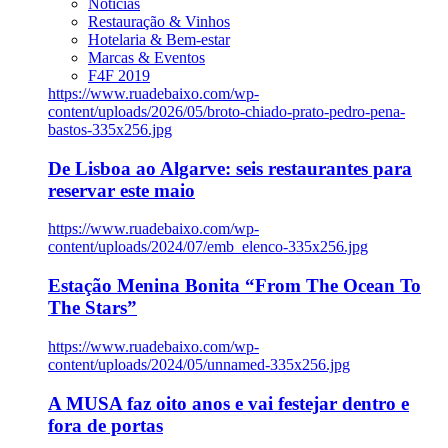
Notícias
Restauração & Vinhos
Hotelaria & Bem-estar
Marcas & Eventos
F4F 2019
https://www.ruadebaixo.com/wp-
content/uploads/2026/05/broto-chiado-prato-pedro-pena-
bastos-335x256.jpg
De Lisboa ao Algarve: seis restaurantes para
reservar este maio
https://www.ruadebaixo.com/wp-
content/uploads/2024/07/emb_elenco-335x256.jpg
Estação Menina Bonita “From The Ocean To
The Stars”
https://www.ruadebaixo.com/wp-
content/uploads/2024/05/unnamed-335x256.jpg
A MUSA faz oito anos e vai festejar dentro e
fora de portas