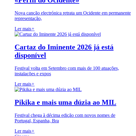
«Perfil do Ocidente»
Nova canção electrónica retrata um Ocidente em permanente
representação,
Ler mais
+
Cartaz do Iminente 2026 já está
disponível
Festival volta em Setembro com mais de 100 atuações,
instalações e expos
Ler mais
+
Pikika e mais uma dúzia ao MIL
Festival chega à décima edição com novos nomes de
Portugal, Espanha, Bra
Ler mais
+