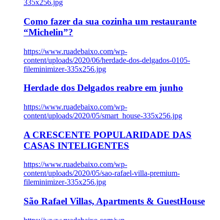
335x256.jpg
Como fazer da sua cozinha um restaurante
“Michelin”?
https://www.ruadebaixo.com/wp-
content/uploads/2020/06/herdade-dos-delgados-0105-
fileminimizer-335x256.jpg
Herdade dos Delgados reabre em junho
https://www.ruadebaixo.com/wp-
content/uploads/2020/05/smart_house-335x256.jpg
A CRESCENTE POPULARIDADE DAS
CASAS INTELIGENTES
https://www.ruadebaixo.com/wp-
content/uploads/2020/05/sao-rafael-villa-premium-
fileminimizer-335x256.jpg
São Rafael Villas, Apartments & GuestHouse