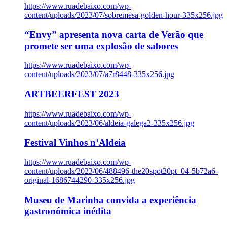
https://www.ruadebaixo.com/wp-
content/uploads/2023/07/sobremesa-golden-hour-335x256.jpg
“Envy” apresenta nova carta de Verão que
promete ser uma explosão de sabores
https://www.ruadebaixo.com/wp-
content/uploads/2023/07/a7r8448-335x256.jpg
ARTBEERFEST 2023
https://www.ruadebaixo.com/wp-
content/uploads/2023/06/aldeia-galega2-335x256.jpg
Festival Vinhos n’Aldeia
https://www.ruadebaixo.com/wp-
content/uploads/2023/06/488496-the20spot20pt_04-5b72a6-
original-1686744290-335x256.jpg
Museu de Marinha convida a experiência
gastronómica inédita