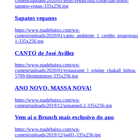
content/uploads/2020/01/tenis-vegan-rutz-como-sao-feitos-
sapatos-vegan-335x256.jpg
Sapatos veganos
https://www.ruadebaixo.com/wp-
content/uploads/2020/01/canto_ambiente_1_credito_grupojosea
1-335x256.jpg
CANTO de José Avillez
https://www.ruadebaixo.com/wp-
content/uploads/2020/01/restaurante_l_origine_chakall_lisboa-
5709-fileminimizer-335x256.jpg
ANO NOVO, MASSA NOVA!
https://www.ruadebaixo.com/wp-
content/uploads/2019/12/unnamed-2-335x256.jpg
Vem ai o Brunch mais exclusivo do ano
https://www.ruadebaixo.com/wp-
content/uploads/2019/12/jag01-335x256.jpg