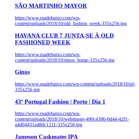
SÃO MARTINHO MAYOR
https://www.ruadebaixo.com/wp-
content/uploads/2018/10/old_fashion_week-335x256.jpg
HAVANA CLUB 7 JUNTA-SE À OLD
FASHIONED WEEK
https://www.ruadebaixo.com/wp-
content/uploads/2018/10/ginos_home-335x256.jpg
Ginos
https://www.ruadebaixo.com/wp-content/uploads/2018/10/pf-
335x256.jpg
43º Portugal Fashion | Porto | Dia 1
https://www.ruadebaixo.com/wp-
content/uploads/2018/10/webimage-490c4386-0d44-42f1-
a4d04431a48dc1211-335x256.jpg
Jameson Caskmates IPA