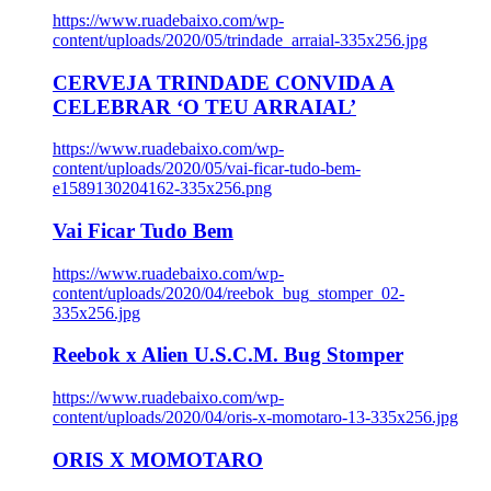
https://www.ruadebaixo.com/wp-
content/uploads/2020/05/trindade_arraial-335x256.jpg
CERVEJA TRINDADE CONVIDA A
CELEBRAR ‘O TEU ARRAIAL’
https://www.ruadebaixo.com/wp-
content/uploads/2020/05/vai-ficar-tudo-bem-
e1589130204162-335x256.png
Vai Ficar Tudo Bem
https://www.ruadebaixo.com/wp-
content/uploads/2020/04/reebok_bug_stomper_02-
335x256.jpg
Reebok x Alien U.S.C.M. Bug Stomper
https://www.ruadebaixo.com/wp-
content/uploads/2020/04/oris-x-momotaro-13-335x256.jpg
ORIS X MOMOTARO