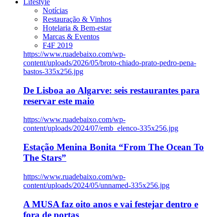
Lifestyle
Notícias
Restauração & Vinhos
Hotelaria & Bem-estar
Marcas & Eventos
F4F 2019
https://www.ruadebaixo.com/wp-
content/uploads/2026/05/broto-chiado-prato-pedro-pena-
bastos-335x256.jpg
De Lisboa ao Algarve: seis restaurantes para
reservar este maio
https://www.ruadebaixo.com/wp-
content/uploads/2024/07/emb_elenco-335x256.jpg
Estação Menina Bonita “From The Ocean To
The Stars”
https://www.ruadebaixo.com/wp-
content/uploads/2024/05/unnamed-335x256.jpg
A MUSA faz oito anos e vai festejar dentro e
fora de portas