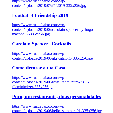
https://www.ruadebaixo.com/wp-
content/uploads/2019/07/f4f2019-335x256.jpg
Football 4 Friendship 2019
https://www.ruadebaixo.com/wp-
content/uploads/2019/06/carolain-spencer-by-hugo-
macedo_2-335x256.jpg
Carolain Spencer | Cocktails
https://www.ruadebaixo.com/wp-
content/uploads/2019/06/aki-catalogo-335x256.jpg
Como decorar a tua Casa …
https://www.ruadebaixo.com/wp-
content/uploads/2019/06/restaurante_puro-7311-
fileminimizer-335x256.jpg
Puro, um restaurante, duas personalidades
https://www.ruadebaixo.com/wp-
content/uploads/2019/06/hello_summer_01-335x256.jpg