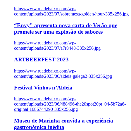
https://www.ruadebaixo.com/wp-
content/uploads/2023/07/sobremesa-golden-hour-335x256.jpg
“Envy” apresenta nova carta de Verão que
promete ser uma explosão de sabores
https://www.ruadebaixo.com/wp-
content/uploads/2023/07/a7r8448-335x256.jpg
ARTBEERFEST 2023
https://www.ruadebaixo.com/wp-
content/uploads/2023/06/aldeia-galega2-335x256.jpg
Festival Vinhos n’Aldeia
https://www.ruadebaixo.com/wp-
content/uploads/2023/06/488496-the20spot20pt_04-5b72a6-
original-1686744290-335x256.jpg
Museu de Marinha convida a experiência
gastronómica inédita