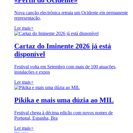
«Perfil do Ocidente»
Nova canção electrónica retrata um Ocidente em permanente
representação,
Ler mais
+
Cartaz do Iminente 2026 já está
disponível
Festival volta em Setembro com mais de 100 atuações,
instalações e expos
Ler mais
+
Pikika e mais uma dúzia ao MIL
Festival chega à décima edição com novos nomes de
Portugal, Espanha, Bra
Ler mais
+