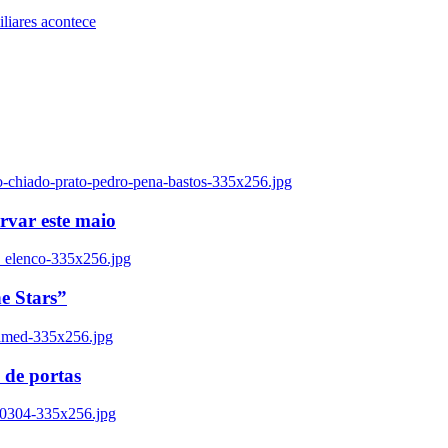
iares acontece
o-chiado-prato-pedro-pena-bastos-335x256.jpg
ervar este maio
_elenco-335x256.jpg
e Stars”
named-335x256.jpg
 de portas
00304-335x256.jpg