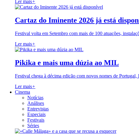
Ler mais
+
Cartaz do Iminente 2026 já está dispon
Festival volta em Setembro com mais de 100 atuações, instalaç
Ler mais
+
Pikika e mais uma dúzia ao MIL
Festival chega à décima edição com novos nomes de Portugal,
Ler mais
+
Cinema
Notícias
Análises
Entrevistas
Especiais
Festivais
Séries