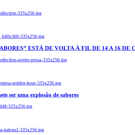
ollection-335x256.jpg
tl_640x360-335x256.jpg
BORES” ESTÁ DE VOLTA À FIL DE 14 A 16 DE
llection-aveiro-prosa-335x256.jpg
remesa-golden-hour-335x256.jpg
ete ser uma explosão de sabores
8448-335x256.jpg
ia-galega2-335x256.jpg