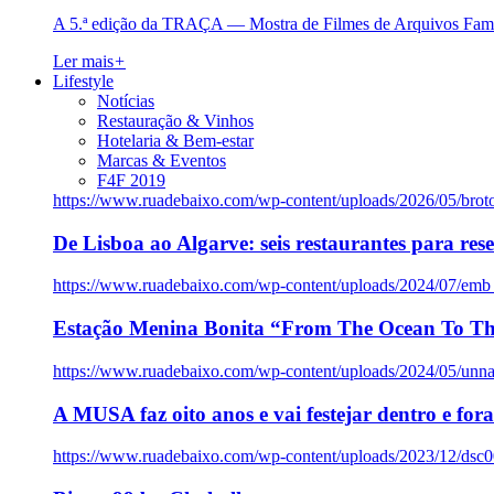
A 5.ª edição da TRAÇA — Mostra de Filmes de Arquivos Famil
Ler mais
+
Lifestyle
Notícias
Restauração & Vinhos
Hotelaria & Bem-estar
Marcas & Eventos
F4F 2019
https://www.ruadebaixo.com/wp-content/uploads/2026/05/brot
De Lisboa ao Algarve: seis restaurantes para res
https://www.ruadebaixo.com/wp-content/uploads/2024/07/emb
Estação Menina Bonita “From The Ocean To Th
https://www.ruadebaixo.com/wp-content/uploads/2024/05/un
A MUSA faz oito anos e vai festejar dentro e fora
https://www.ruadebaixo.com/wp-content/uploads/2023/12/dsc