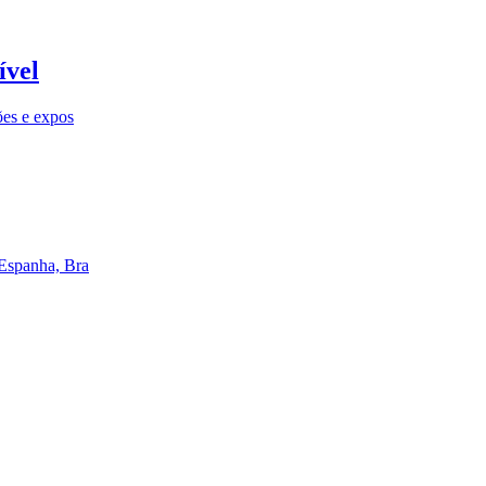
ível
ões e expos
 Espanha, Bra