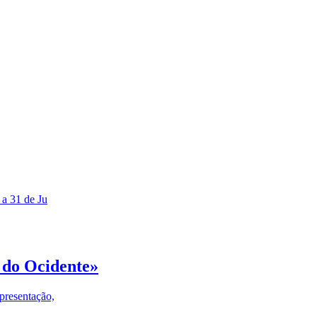
 a 31 de Ju
 do Ocidente»
presentação,