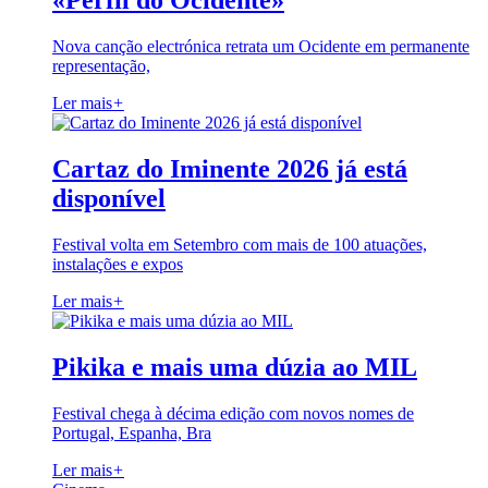
«Perfil do Ocidente»
Nova canção electrónica retrata um Ocidente em permanente
representação,
Ler mais
+
Cartaz do Iminente 2026 já está
disponível
Festival volta em Setembro com mais de 100 atuações,
instalações e expos
Ler mais
+
Pikika e mais uma dúzia ao MIL
Festival chega à décima edição com novos nomes de
Portugal, Espanha, Bra
Ler mais
+