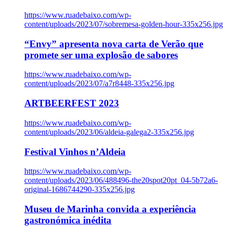
https://www.ruadebaixo.com/wp-
content/uploads/2023/07/sobremesa-golden-hour-335x256.jpg
“Envy” apresenta nova carta de Verão que
promete ser uma explosão de sabores
https://www.ruadebaixo.com/wp-
content/uploads/2023/07/a7r8448-335x256.jpg
ARTBEERFEST 2023
https://www.ruadebaixo.com/wp-
content/uploads/2023/06/aldeia-galega2-335x256.jpg
Festival Vinhos n’Aldeia
https://www.ruadebaixo.com/wp-
content/uploads/2023/06/488496-the20spot20pt_04-5b72a6-
original-1686744290-335x256.jpg
Museu de Marinha convida a experiência
gastronómica inédita