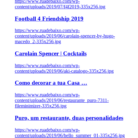
https://www.ruadebaixo.com/wp-
content/uploads/2019/07/f4f2019-335x256.jpg
Football 4 Friendship 2019
https://www.ruadebaixo.com/wp-
content/uploads/2019/06/carolain-spencer-by-hugo-
macedo_2-335x256.jpg
Carolain Spencer | Cocktails
https://www.ruadebaixo.com/wp-
content/uploads/2019/06/aki-catalogo-335x256.jpg
Como decorar a tua Casa …
https://www.ruadebaixo.com/wp-
content/uploads/2019/06/restaurante_puro-7311-
fileminimizer-335x256.jpg
Puro, um restaurante, duas personalidades
https://www.ruadebaixo.com/wp-
content/uploads/2019/06/hello_summer_01-335x256.jpg