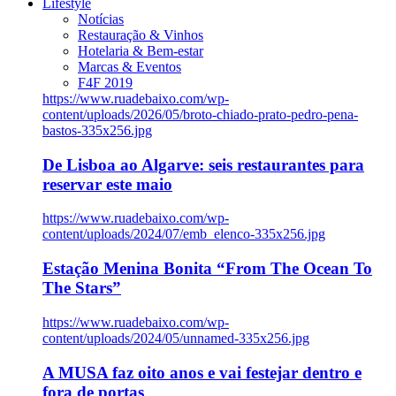
Lifestyle
Notícias
Restauração & Vinhos
Hotelaria & Bem-estar
Marcas & Eventos
F4F 2019
https://www.ruadebaixo.com/wp-
content/uploads/2026/05/broto-chiado-prato-pedro-pena-
bastos-335x256.jpg
De Lisboa ao Algarve: seis restaurantes para
reservar este maio
https://www.ruadebaixo.com/wp-
content/uploads/2024/07/emb_elenco-335x256.jpg
Estação Menina Bonita “From The Ocean To
The Stars”
https://www.ruadebaixo.com/wp-
content/uploads/2024/05/unnamed-335x256.jpg
A MUSA faz oito anos e vai festejar dentro e
fora de portas