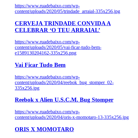
https://www.ruadebaixo.com/wp-
content/uploads/2020/05/trindade_arraial-335x256.jpg
CERVEJA TRINDADE CONVIDA A
CELEBRAR ‘O TEU ARRAIAL’
https://www.ruadebaixo.com/wp-
content/uploads/2020/05/vai-ficar-tudo-bem-
e1589130204162-335x256.png
Vai Ficar Tudo Bem
https://www.ruadebaixo.com/wp-
content/uploads/2020/04/reebok_bug_stomper_02-
335x256.jpg
Reebok x Alien U.S.C.M. Bug Stomper
https://www.ruadebaixo.com/wp-
content/uploads/2020/04/oris-x-momotaro-13-335x256.jpg
ORIS X MOMOTARO